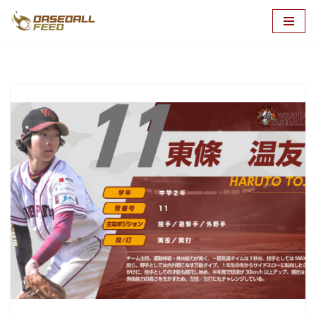
コ
ン
テ
ン
ツ
へ
ス
キ
ッ
プ