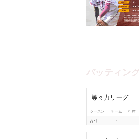
バッティン
等々力リーグ
シーズン
チーム
打席
合計
-