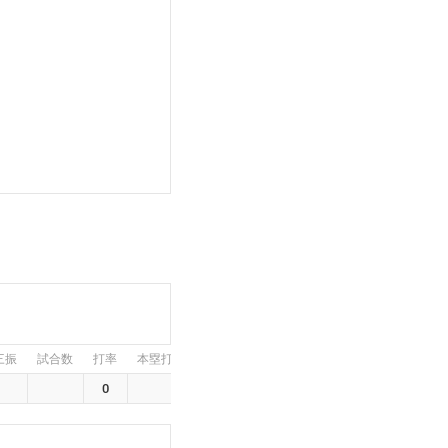
三振
試合数
打率
本塁打
打点
盗塁
0