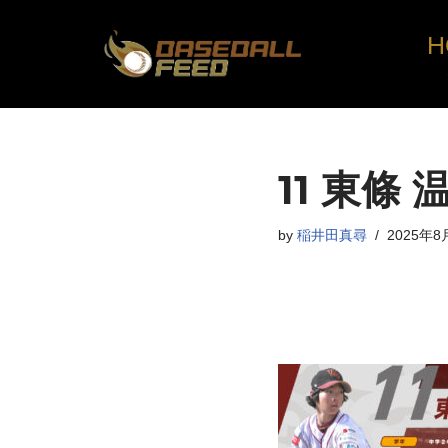
H
コ
ン
テ
ン
ツ
11
東條 
へ
ス
by
稲井田真尋
2025年8
キ
ッ
プ