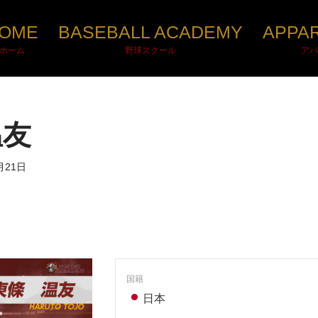
OME
BASEBALL ACADEMY
APPA
ホーム
野球スクール
アパ
温友
月21日
国籍
日本