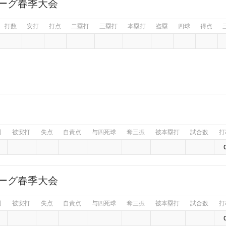
リーグ春季大会
打数
安打
打点
二塁打
三塁打
本塁打
盗塁
四球
得点
回
被安打
失点
自責点
与四死球
奪三振
被本塁打
試合数
打
リーグ春季大会
回
被安打
失点
自責点
与四死球
奪三振
被本塁打
試合数
打