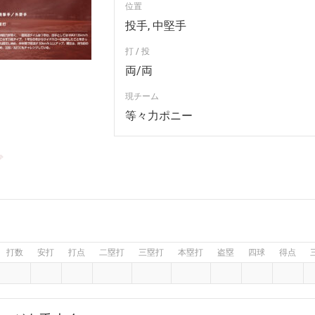
位置
投手, 中堅手
打 / 投
両/両
現チーム
等々力ポニー
グ
打数
安打
打点
二塁打
三塁打
本塁打
盗塁
四球
得点