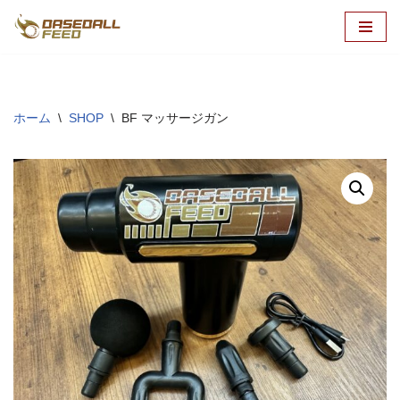
コ
ン
テ
ン
ホーム
\
SHOP
\
BF マッサージガン
ツ
へ
ス
キ
ッ
プ