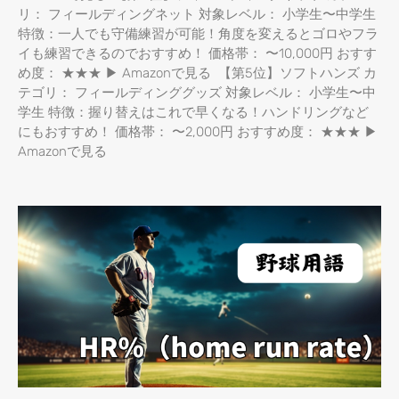
リ： フィールディングネット 対象レベル： 小学生〜中学生
特徴：一人でも守備練習が可能！角度を変えるとゴロやフラ
イも練習できるのでおすすめ！ 価格帯： 〜10,000円 おすす
め度： ★★★ ▶ Amazonで見る 【第5位】ソフトハンズ カ
テゴリ： フィールディンググッズ 対象レベル： 小学生〜中
学生 特徴：握り替えはこれで早くなる！ハンドリングなど
にもおすすめ！ 価格帯： 〜2,000円 おすすめ度： ★★★ ▶
Amazonで見る