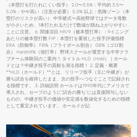
（本塁打を打たれにくい投手） 2.0〜3.5%：平均的 3.5〜
5.0%：やや高い（注意が必要） 5.0% 以上：危険ゾーン（本
塁打のリスクが高い） 中学硬式〜高校野球ではデータ母数
が小さいため、1本打たれるだけで数値が跳ね上がりやすい
ことに注意。 6. 関連項目 HR/9（被本塁打率）：9イニング
あたりの被本塁打数 FIP：本塁打を重視した投手評価指標
ERA（防御率） FB%（フライボール割合） GB%（ゴロ割
合） HardHit%（強打率） 野球スクールが運営する中学クラ
ブチーム体験回のご案内 1. タイトル HLD（Hold）｜ホール
ドとは？中継ぎ投手の貢献を測る指標！ 2. 定義・概要
**HLD（ホールド）**とは、リリーフ投手（主に中継ぎ）が
勝ち試合を維持したまま、次の投手へつなぐことで記録され
る指標です。 3. 詳細説明 ホールドは1990年代にアメリカで
導入され、セーブのように“試合の勝ち”には直接関与しない
ものの、中継ぎ投手の価値や安定感を数値化するための指標
として重宝されています。 ホールドが記