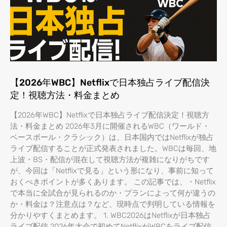
【2026年WBC】Netflixで日本独占ライブ配信決
定！視聴方法・料金まとめ
【2026年WBC】Netflixで日本独占ライブ配信決定！視聴方
法・料金まとめ 2026年3月に開催されるWBC（ワールド・
ベースボール・クラシック）は、日本国内ではNetflixが独占
ライブ配信することが正式発表されました。WBCは毎回、地
上波・BS・配信が混在して視聴方法が複雑になりがちです
が、今回は「Netflixで見る」という形になり、事前に知って
おくべきポイントが多くあります。 この記事では、・Netflix
で本当に全試合が見られるのか・プランによって何が違うの
か・料金は？注意点は？など、現時点で判明している情報を
分かりやすくまとめます。 1. WBC2026はNetflixが日本独占
ライブ配信 2026年大会で初めてNetflixがWBCをライブ配信