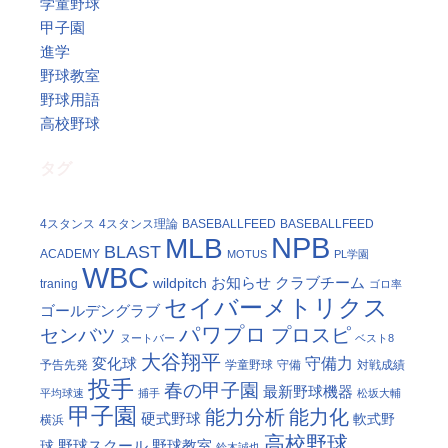
学童野球
甲子園
進学
野球教室
野球用語
高校野球
タグ
4スタンス
4スタンス理論
BASEBALLFEED
BASEBALLFEED
NPB
MLB
BLAST
ACADEMY
MOTUS
PL学園
WBC
お知らせ
クラブチーム
wildpitch
traning
ゴロ率
セイバーメトリクス
ゴールデングラブ
パワプロ
プロスピ
センバツ
ヌートバー
ベスト8
大谷翔平
守備力
変化球
予告先発
学童野球
守備
対戦成績
投手
春の甲子園
最新野球機器
平均球速
捕手
松坂大輔
甲子園
能力分析
能力化
硬式野球
軟式野
横浜
高校野球
野球スクール
野球教室
球
鈴木誠也