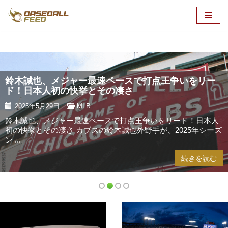
コ
ン
テ
ン
ツ
鈴木誠也、メジャー最速ペースで打点王争いをリー
へ
ド！日本人初の快挙とその凄さ
ス
2025年5月29日
MLB
キ
鈴木誠也、メジャー最速ペースで打点王争いをリード！日本人
ッ
初の快挙とその凄さ カブスの鈴木誠也外野手が、2025年シーズ
プ
ン ...
続きを読む