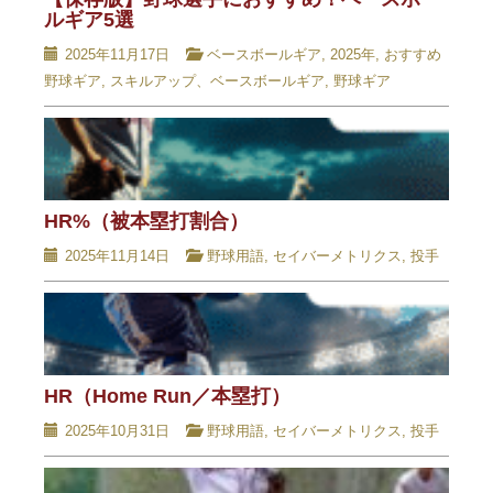
ルギア5選
2025年11月17日
ベースボールギア
,
2025年
,
おすすめ
野球ギア
,
スキルアップ、ベースボールギア
,
野球ギア
HR%（被本塁打割合）
2025年11月14日
野球用語
,
セイバーメトリクス
,
投手
HR（Home Run／本塁打）
2025年10月31日
野球用語
,
セイバーメトリクス
,
投手