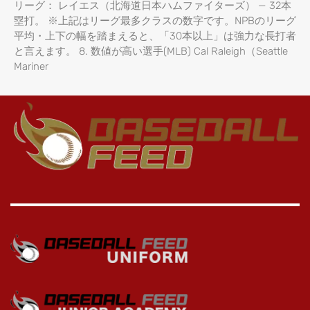
リーグ： レイエス（北海道日本ハムファイターズ） — 32本
塁打。 ※上記はリーグ最多クラスの数字です。NPBのリーグ
平均・上下の幅を踏まえると、「30本以上」は強力な長打者
と言えます。 8. 数値が高い選手(MLB) Cal Raleigh（Seattle
Mariner