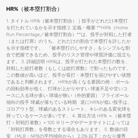
HR%（被本塁打割合）
1. タイトル HR%（被本塁打割合）｜投手がどれだけ本塁打
を打たれているかを示す指標 2. 定義・概要 **HR%（Home
Run Percentage／被本塁打割合）**は、投手が対戦した打者
（または打席）のうち、どれだけの割合で本塁打を許したか
を示す指標です。 「被本塁打のしやすさ」をシンプルな割
合で把握できるため、投手のリスク管理や球質評価に役立ち
ます。 3. 詳細説明 HR%は、投手が打たれた本塁打の数を、
対戦した総打者数（もしくは総打席数）で割ったものです。
この数値が高いほど、投手が長打・本塁打を浴びやすい状態
であると判断されます。 HR%が高くなる要因の例： ボール
の回転効率が低く、打球が上がりやすい 球速不足や甘いコ
ースに入る球が多い 球場が狭い（外的要因） フライボール
傾向の投手 球威が落ちている時期 逆にHR%が低い投手は、
ゴロアウト型、球威のあるストレート、キレのある変化球を
持っているケースが多いです。 4. 算出方法 HR% ＝（被本塁
打 ÷ 対戦打者数）× 100 ※リーグやデータサイトによっては
「対戦打席数」を母数とする場合もあります。 5. 数値の目
安 （MLB・NPBの平均傾向から） 2.0% 以下：かなり優秀