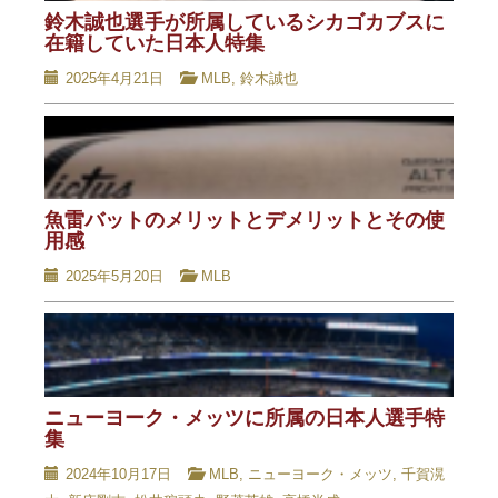
鈴木誠也選手が所属しているシカゴカブスに
在籍していた日本人特集
2025年4月21日
MLB
,
鈴木誠也
魚雷バットのメリットとデメリットとその使
用感
2025年5月20日
MLB
ニューヨーク・メッツに所属の日本人選手特
集
2024年10月17日
MLB
,
ニューヨーク・メッツ
,
千賀滉