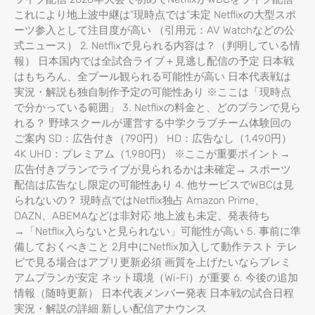
これにより地上波中継は“現時点では”未定 Netflixの大型スポ
ーツ参入として注目度が高い （引用元：AV Watchなどの公
式ニュース） 2. Netflixで見られる内容は？（判明している情
報） 日本国内では全試合ライブ＋見逃し配信の予定 日本戦
はもちろん、全プール観られる可能性が高い 日本代表戦は
実況・解説も独自制作予定の可能性あり ※ここは「現時点
で分かっている範囲」 3. Netflixの料金と、どのプランで見ら
れる？ 野球スクールが運営する中学クラブチーム体験回の
ご案内 SD：広告付き（790円） HD：広告なし（1,490円）
4K UHD：プレミアム（1,980円） ※ここが重要ポイント→
広告付きプランでライブが見られるかは未確定→ スポーツ
配信は広告なし限定の可能性あり 4. 他サービスでWBCは見
られないの？ 現時点ではNetflix独占 Amazon Prime、
DAZN、ABEMAなどは非対応 地上波も未定、発表待ち
→「Netflix入らないと見られない」可能性が高い 5. 事前に準
備しておくべきこと 2月中にNetflix加入して動作テスト テレ
ビで見る場合はアプリ更新必須 画質を上げたいならプレミ
アムプランが安定 ネット環境（Wi-Fi）が重要 6. 今後の追加
情報（随時更新） 日本代表メンバー発表 日本戦の試合日程
実況・解説の詳細 新しい配信アナウンス