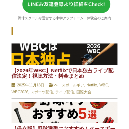
野球スクールが運営する中学クラブチーム 体験会のご案内
Recent Posts - 新着記事 -
【2026年WBC】Netflixで日本独占ライブ配
信決定！視聴方法・料金まとめ
2025年11月18日
ベースボールギア
,
Netflix
,
WBC
,
WBC2026
,
スポーツ配信
,
ライブ配信
,
国際大会
【保存版】野球選手におすすめ！ベースボー