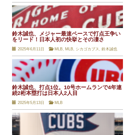
鈴木誠也、メジャー最速ペースで打点王争い
をリード！日本人初の快挙とその凄さ
2025年6月11日
MLB
,
MLB
,
シカゴカブス
,
鈴木誠也
鈴木誠也、打点1位。10号ホームランで4年連
続2桁本塁打は日本人2人目
2025年5月13日
MLB