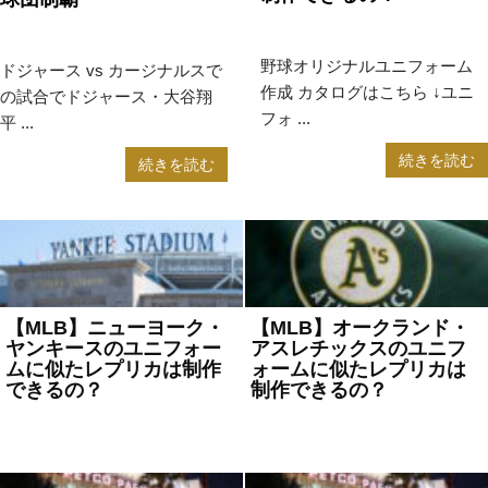
2023年7月14日
MLB
2024年8月19日
MLB
野球オリジナルユニフォーム
ドジャース vs カージナルスで
作成 カタログはこちら ↓ユニ
の試合でドジャース・大谷翔
フォ ...
平 ...
続きを読む
続きを読む
【MLB】ニューヨーク・
【MLB】オークランド・
ヤンキースのユニフォー
アスレチックスのユニフ
ムに似たレプリカは制作
ォームに似たレプリカは
できるの？
制作できるの？
2023年6月1日
MLB
2023年5月30日
MLB