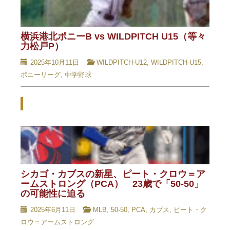
横浜港北ポニーB vs WILDPITCH U15（等々
力松戸P）
2025年10月11日
WILDPITCH-U12
,
WILDPITCH-U15
,
ポニーリーグ
,
中学野球
Related Posts - 関連記事 -
シカゴ・カブスの新星、ピート・クロウ＝ア
ームストロング（PCA） 23歳で「50-50」
の可能性に迫る
2025年6月11日
MLB
,
50-50
,
PCA
,
カブス
,
ピート・ク
ロウ＝アームストロング