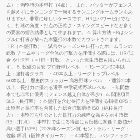
ム）：満塁時の本塁打（4点）。 また、バッターがフェンス
を越えずにランニングで一周するランニングホームランもあ
りますが、非常に珍しいケースです。HRはパワーだけでな
く、打球の角度・打点の正確さ・スイングスピードなど多く
の要素の総合結果として生まれます。 4. 算出方法 HRはシン
プルに打者が放った本塁打の本数でカウントされます。
HR（本塁打数）＝ 試合やシーズン中に打ったホームランの
総数 チームやリーグ全体の打撃力を評価する際には、HR/試
合 や HR率（＝HR ÷ 打数） といった派生指標も用いられま
す。 5. 数値の目安 プロ野球レベル ・1シーズン30本以
上：強打者クラス ・40本以上：リーグトップレベル ・
50本以上：歴史的スラッガー 高校野球レベル ・通算20本
以上：長打力に優れる選手 中学硬式野球レベル ・年間数
本でも非常に優秀（フェンス越え自体が希少） 6. 関連項目
SLG（長打率）：本塁打を含む長打力を評価する指標 OPS：
出塁率と長打率を合算した総合打撃指標 ISO（純粋長打
力）：本塁打を中心とした長打力の純粋な強さを示す指標
RBI（打点）：本塁打で生じる得点にも密接に関係 7. 数値が
高い選手(NPB) (2025年シーズン例) セントラル・リーグ：
佐藤 輝明（阪神タイガース） — 40本塁打。 パシフィック・