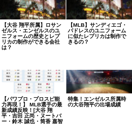
【大谷 翔平所属】ロサン
【MLB】サンディエゴ・
ゼルス・エンゼルスのユ
パドレスのユニフォーム
ニフォームの歴史とレプ
に似たレプリカは制作で
リカの制作ができる会社
きるの？
は？
2023年5月10日
MLB
2023年5月12日
MLB
【パワプロ・プロスピ能
特集！エンゼルス所属時
力再現！】 MLB選手の最
の大谷翔平の出場成績
新成績反映！[大谷 翔
2023年5月2日
MLB
平・吉田 正尚・ヌートバ
ー・鈴木 誠也・筒香 嘉智
2023年5月9日
MLB