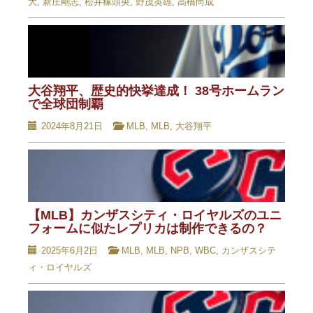
大
,
新庄剛志
,
松井稼頭央
,
野茂英雄
,
高橋尚成
大谷翔平、歴史的快挙達成！ 38号ホームラン
で全球団制覇
2024年8月21日
MLB
,
MLB
,
大谷翔平
【MLB】カンザスシティ・ロイヤルズのユニ
フォームに似たレプリカは制作できるの？
2025年6月2日
MLB
,
MLB
,
NPB
,
WBC
,
カンザスシテ
ィ・ロイヤルズ