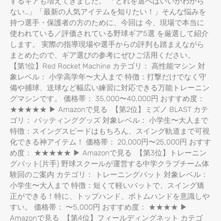
するギアも増えてきました。 「どれを選べばいいかわから
ない…」「最新の人気アイテムを知りたい！」そんな悩みを
持つ選手・保護者の方のために、今回は 今、現場で本当に
使われている／評価されている野球ギア5選 を厳選して紹介
します。 実際の指導現場や選手からの評判も踏まえながら
まとめたので、ギア選びの参考にぜひご活用ください。
【第1位】Red Rocket Machine カテゴリ： 高性能マシン 対
象レベル： 小学高学年〜大人まで 特徴：打撃だけでなく守
備や捕球、送球など幅広い練習に対応できる万能トレーニン
グマシンです。 価格帯： 35,000〜40,000円 おすすめ度：
★★★★★ ▶ Amazonで見る 【第2位】ミズノ BLAST カテ
ゴリ： バッティンググッズ 対象レベル： 小学生〜大人まで
特徴：スイングスピードはもちろん、スイング軌道まで可視
化できる神アイテム！ 価格帯： 20,000円〜25,000円 おすす
め度： ★★★★★ ▶ Amazonで見る 【第3位】トレーニン
グバット(片手) 野球スクールが運営する中学クラブチーム体
験回のご案内 カテゴリ： トレーニングバット 対象レベル：
小学生〜大人まで 特徴：短くて軽いバットで、スイング矯
正ができる！特に、トップハンド、ボトムハンドを意識しや
すい。 価格帯： 〜5,000円 おすすめ度： ★★★★ ▶
Amazonで見る 【第4位】フィールディングネット カテゴ