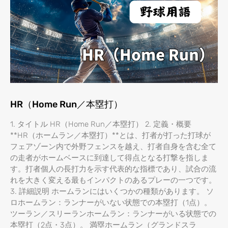
HR（Home Run／本塁打）
1. タイトル HR（Home Run／本塁打） 2. 定義・概要
**HR（ホームラン／本塁打）**とは、打者が打った打球が
フェアゾーン内で外野フェンスを越え、打者自身を含む全て
の走者がホームベースに到達して得点となる打撃を指しま
す。打者個人の長打力を示す代表的な指標であり、試合の流
れを大きく変える最もインパクトのあるプレーの一つです。
3. 詳細説明 ホームランにはいくつかの種類があります。 ソ
ロホームラン：ランナーがいない状態での本塁打（1点）。
ツーラン／スリーランホームラン：ランナーがいる状態での
本塁打（2点・3点）。 満塁ホームラン（グランドスラ