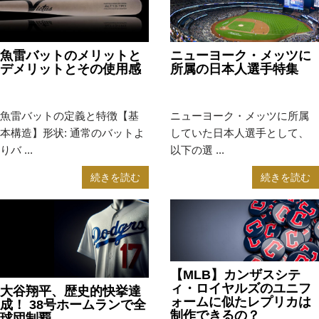
魚雷バットのメリットと
ニューヨーク・メッツに
デメリットとその使用感
所属の日本人選手特集
2025年4月17日
MLB
2024年10月17日
MLB
魚雷バットの定義と特徴【基
ニューヨーク・メッツに所属
本構造】形状: 通常のバットよ
していた日本人選手として、
りバ ...
以下の選 ...
続きを読む
続きを読む
【MLB】カンザスシテ
ィ・ロイヤルズのユニフ
大谷翔平、歴史的快挙達
ォームに似たレプリカは
成！ 38号ホームランで全
制作できるの？
球団制覇