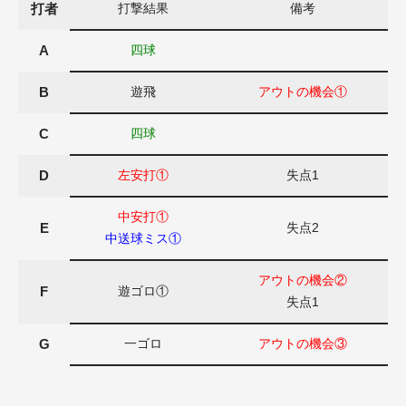
打者
打撃結果
備考
A
四球
B
遊飛
アウトの機会①
C
四球
D
左安打①
失点1
中安打①
E
失点2
中送球ミス①
アウトの機会②
F
遊ゴロ①
失点1
G
一ゴロ
アウトの機会③