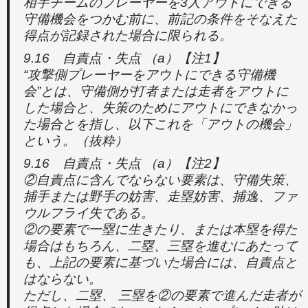
相手チームのプレーヤーを3人アウトにできる
守備機会をつかむ前に、前記の条件をそなえた
得点が記録された場合に限られる。
9.16 自責点・失点 （a）【注1】
“攻撃側プレーヤーをアウトにできる守備機
会”とは、守備側が打者または走者をアウトに
した場合と、失策のためにアウトにできなかっ
た場合とを指し、以下これを「アウトの機会」
という。（抜粋）
9.16 自責点・失点 （a）【注2】
②自責点に含んでならない要素は、守備失策、
捕手または野手の妨害、走塁妨害、捕逸、ファ
ウルフライ失である。
②の要素で一塁に生きたり、または本塁を得た
場合はもちろん、二塁、三塁を進むにあたって
も、上記の要素に基づいた場合には、自責点と
はならない。
ただし、二塁、 三塁を②の要素で進んだ走者が