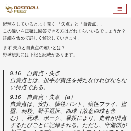
コ
ン
野球をしているとよく聞く 「失点」と「自責点」。
テ
この違いを正確に回答できる方はどれくらいいるでしょうか？
ン
詳細を含めて詳しく解説していきます。
ツ
まず 失点と自責点の違いとは？
へ
野球規則には下記と記載があります。
ス
キ
ッ
9.16 自責点・失点
プ
自責点とは、投手が責任を持たなければならな
い得点である。
9.16 自責点・失点 （a）
自責点は、安打、犠牲バント、犠牲フライ、盗
塁、刺殺、野手選択、四球（故意四球も含
む）、死球、ボーク、暴投により、走者が得点
するたびごとに記録される。ただし、守備側が