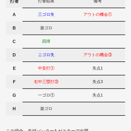
打者
打撃結果
備考
A
三ゴロ失
アウトの機会①
B
遊ゴロ
C
四球
D
ニゴロ失
アウトの機会③
E
中安打①
失点1
F
右中三塁打③
失点3
G
一ゴロ①
失点1
H
遊ゴロ
この場合、先頭バッターA がエラーで出塁。