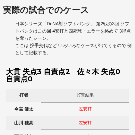
実際の試合でのケース
日本シリーズ「DeNA対ソフトバンク」 第2戦の3回 ソフ
トバンクはこの回 4安打と四死球・エラーを絡めて 3得点
を奪ったシーン。
ここは 投手交代など いろいろなケースが出てくるので 例
として記載する。
大貫 失点3 自責点2 佐々木 失点0
自責点0
打者
打撃結果
今宮 健太
左安打
山川 穂高
左安打