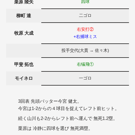
栗原 陵矢
四球
柳町 達
二ゴロ
右安打②
牧原 大成
+右捕球ミス
投手交代(大貫 → 佐々木)
甲斐 拓也
右犠飛①
モイネロ
一ゴロ
3回表 先頭バッター今宮 健太。
今宮は1-2からの４球目を捉えてレフト前ヒット。
続く山川も2-2からレフト前へ運んで 無死1.2塁。
栗原は 冷静に四球を選び 無死満塁。