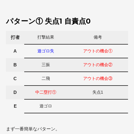
パターン① 失点1 自責点0
打者
打撃結果
備考
A
遊ゴロ失
アウトの機会①
B
三振
アウトの機会②
C
二飛
アウトの機会③
D
中二塁打①
失点1
E
遊ゴロ
まず一番簡単なパターン。