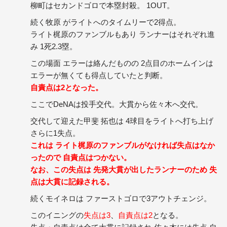
柳町はセカンドゴロで本塁封殺。 1OUT。
続く牧原 がライトへのタイムリーで2得点。
ライト梶原のファンブルもあり ランナーはそれぞれ進
み 1死2.3塁。
この場面 エラーは絡んだものの 2点目のホームインは
エラーが無くても得点していたと判断。
自責点は2となった。
ここでDeNAは投手交代。大貫から佐々木へ交代。
交代して迎えた甲斐 拓也は 4球目をライトへ打ち上げ
さらに1失点。
これは ライト梶原のファンブルがなければ失点はなか
ったので 自責点はつかない。
なお、この失点は 先発大貫が出したランナーのため 失
点は大貫に記録される。
続くモイネロは ファーストゴロで3アウトチェンジ。
このイニングの
失点は3
、
自責点は2
となる。