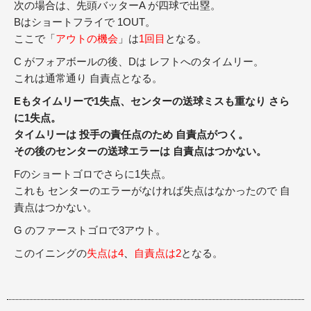
次の場合は、先頭バッターA が四球で出塁。
Bはショートフライで 1OUT。
ここで「
アウトの機会
」は
1回目
となる。
C がフォアボールの後、Dは レフトへのタイムリー。
これは通常通り 自責点となる。
Eもタイムリーで1失点、センターの送球ミスも重なり さら
に1失点。
タイムリーは 投手の責任点のため 自責点がつく。
その後のセンターの送球エラーは 自責点はつかない。
Fのショートゴロでさらに1失点。
これも センターのエラーがなければ失点はなかったので 自
責点はつかない。
G のファーストゴロで3アウト。
このイニングの
失点は4
、
自責点は2
となる。