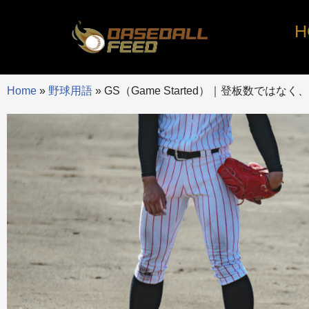
H
コ
ン
テ
Home
»
野球用語
»
GS（Game Started）｜登板数では
ン
ツ
へ
ス
キ
ッ
プ