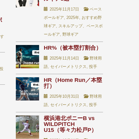
2025年11月17日
ベース
ボールギア
,
2025年
,
おすすめ野
ボ
球ギア
,
スキルアップ、ベースボ
ールギア
,
野球ギア
す
HR%（被本塁打割合）
2025年11月14日
野球用
語
,
セイバーメトリクス
,
投手
投
HR（Home Run／本塁
打）
2025年10月31日
野球用
語
,
セイバーメトリクス
,
投手
横浜港北ポニーB vs
WILDPITCH
U15（等々力松戸P）