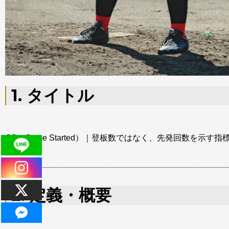
1. タイトル
GS（Game Started）｜登板数ではなく、先発回数を示す指
2. 定義・概要