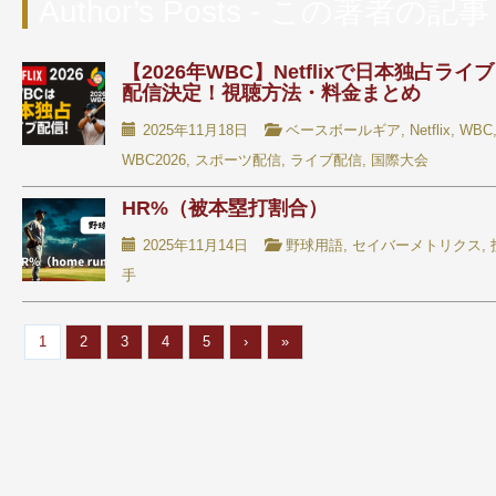
Author’s Posts - この著者の記事 
【2026年WBC】Netflixで日本独占ライブ
配信決定！視聴方法・料金まとめ
2025年11月18日
ベースボールギア
,
Netflix
,
WBC
WBC2026
,
スポーツ配信
,
ライブ配信
,
国際大会
HR%（被本塁打割合）
2025年11月14日
野球用語
,
セイバーメトリクス
,
手
1
2
3
4
5
›
»