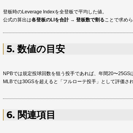
登板時のLeverage Indexを全登板で平均した値。
公式の算出は
各登板のLIを合計 → 登板数で割る
ことで求めら
5. 数値の目安
NPBでは規定投球回数を狙う投手であれば、年間20〜25GS
MLBでは30GSを超えると「フルローテ投手」として評価さ
6. 関連項目