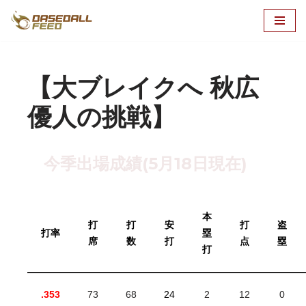
コ
ン
テ
【大ブレイクへ 秋広
ン
ツ
優人の挑戦】
へ
ス
キ
今季出場成績(5月18日現在)
ッ
プ
本
打
打
安
打
盗
打率
塁
席
数
打
点
塁
打
.353
73
68
24
2
12
0