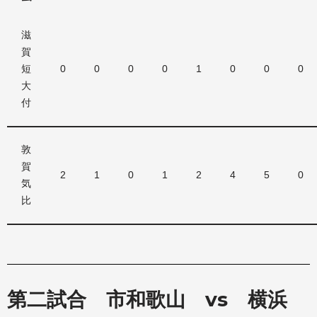
滋
賀
短
0
0
0
0
1
0
0
0
大
付
敦
賀
2
1
0
1
2
4
5
0
気
比
第二試合 市和歌山 vs 横浜