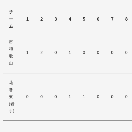
チ
ー
1
2
3
4
5
6
7
8
ム
市
和
1
2
0
1
0
0
0
0
歌
山
花
巻
東
0
0
0
1
1
0
0
0
(岩
手)