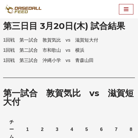
コ
第三日目 3月20日(木) 試合結果
ン
テ
ン
1回戦 第一試合 敦賀気比 vs 滋賀短大付
ツ
1回戦 第二試合 市和歌山 vs 横浜
へ
1回戦 第三試合 沖縄小学 vs 青森山田
ス
キ
ッ
プ
第一試合 敦賀気比 vs 滋賀短
大付
チ
ー
1
2
3
4
5
6
7
8
ム