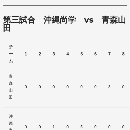
第三試合 沖縄尚学 vs 青森山
田
チ
ー
1
2
3
4
5
6
7
8
ム
青
森
0
0
0
0
0
0
3
0
山
田
沖
縄
0
0
1
0
5
0
0
0