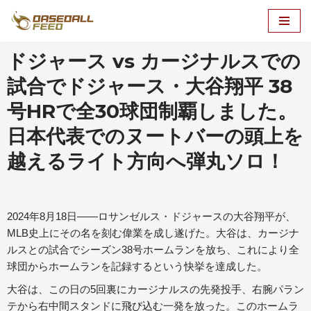
コ
ン
ドジャース vs カージナルスでの
テ
試合でドジャース・大谷翔平 38
ン
ツ
号HRで全30球団制覇しました。
へ
日本代表でのヌートバーの頭上を
ス
キ
越えるライト方向へ弾丸ソロ！
ッ
プ
2024年8月18日――ロサンゼルス・ドジャースの大谷翔平が、
MLB史上にその名を刻む偉業を成し遂げた。大谷は、カージナ
ルスとの試合でシーズン38号ホームランを放ち、これにより全
球団からホームランを記録するという快挙を達成した。
大谷は、この日の5回裏にカージナルスの先発投手、右腕パラン
テから右中間スタンドに飛び込む一発を放った。このホームラ