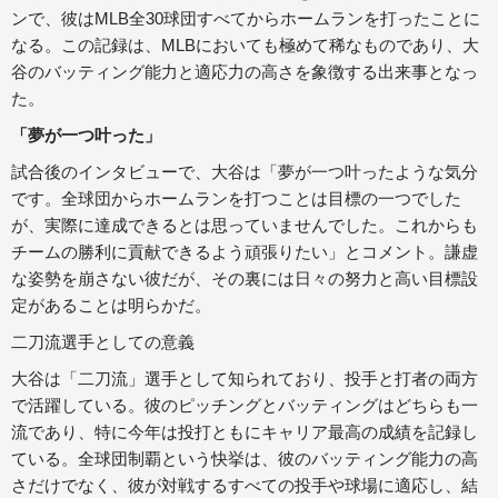
ンで、彼はMLB全30球団すべてからホームランを打ったことに
なる。この記録は、MLBにおいても極めて稀なものであり、大
谷のバッティング能力と適応力の高さを象徴する出来事となっ
た。
「夢が一つ叶った」
試合後のインタビューで、大谷は「夢が一つ叶ったような気分
です。全球団からホームランを打つことは目標の一つでした
が、実際に達成できるとは思っていませんでした。これからも
チームの勝利に貢献できるよう頑張りたい」とコメント。謙虚
な姿勢を崩さない彼だが、その裏には日々の努力と高い目標設
定があることは明らかだ。
二刀流選手としての意義
大谷は「二刀流」選手として知られており、投手と打者の両方
で活躍している。彼のピッチングとバッティングはどちらも一
流であり、特に今年は投打ともにキャリア最高の成績を記録し
ている。全球団制覇という快挙は、彼のバッティング能力の高
さだけでなく、彼が対戦するすべての投手や球場に適応し、結