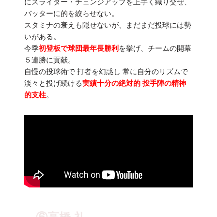
にスライダー・チェンジアップを上手く織り交ぜ、
バッターに的を絞らせない。
スタミナの衰えも隠せないが、まだまだ投球には勢
いがある。
今季
初登板で球団最年長勝利
を挙げ、チームの開幕
５連勝に貢献。
自慢の投球術で 打者を幻惑し 常に自分のリズムで
淡々と投げ続ける
実績十分の絶対的 投手陣の精神
的支柱
。