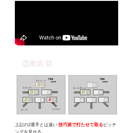
③東浜 巨
上記の2選手とは違い
技巧派で打たせて取る
ピッチ
ングを見せる。