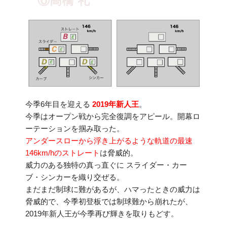
⑥高橋 礼
今季6年目を迎える
2019年新人王
。
今季はオープン戦から完全復調をアピール。開幕ロ
ーテーションを掴み取った。
アンダースローから浮き上がるような軌道の最速
146km/hのストレート
は脅威的。
威力のある独特の真っ直ぐに スライダー・カー
ブ・シンカーを織り交ぜる。
まだまだ制球に難があるが、ハマったときの威力は
脅威的で、今季初登板では制球難から崩れたが、
2019年新人王が今季再び輝きを取りもどす。