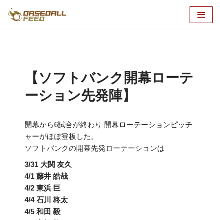
コ
ン
テ
ン
ツ
【ソフトバンク開幕ローテ
へ
ーション先発陣】
ス
キ
ッ
開幕から6試合が終わり 開幕ローテーションピッチ
プ
ャーがほぼ登板した。
ソフトバンクの開幕先発ローテーションは
3/31 大関 友久
4/1 藤井 皓哉
4/2 東浜 巨
4/4 石川 柊太
4/5 和田 毅