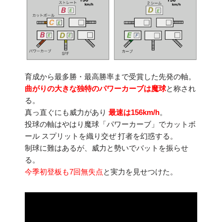
育成から最多勝・最高勝率まで受賞した先発の軸。
曲がりの大きな独特のパワーカーブは魔球
と称され
る。
真っ直ぐにも威力があり
最速は156km/h
。
投球の軸はやはり魔球「パワーカーブ」でカットボ
ール スプリットを織り交ぜ 打者を幻惑する。
制球に難はあるが、威力と勢いでバットを振らせ
る。
今季初登板も7回無失点
と実力を見せつけた。