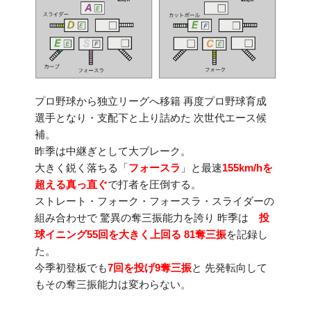
プロ野球から独立リーグへ移籍 再度プロ野球育成
選手となり・支配下と上り詰めた 次世代エース候
補。
昨季は中継ぎとして大ブレーク。
大きく鋭く落ちる「
フォースラ
」と最速
155km/hを
超える真っ直ぐ
で打者を圧倒する。
ストレート・フォーク・フォースラ・スライダーの
組み合わせで 驚異の奪三振能力を誇り 昨季は
投
球イニング55回を大きく上回る 81奪三振
を記録し
た。
今季初登板でも
7回を投げ9奪三振
と 先発転向して
もその奪三振能力は変わらない。