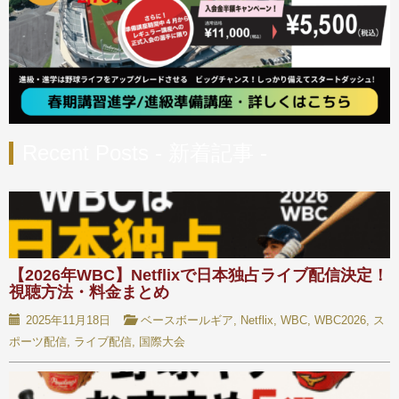
Recent Posts - 新着記事 -
【2026年WBC】Netflixで日本独占ライブ配信決定！
視聴方法・料金まとめ
2025年11月18日
ベースボールギア
,
Netflix
,
WBC
,
WBC2026
,
ス
ポーツ配信
,
ライブ配信
,
国際大会