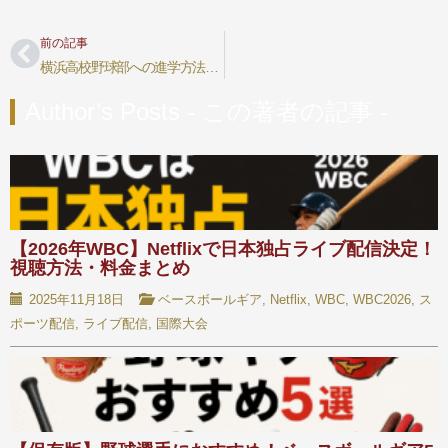
前の記事
横浜高校野球部への進学方法・入部条件
Author’s Posts - この著者の記事 -
【2026年WBC】Netflixで日本独占ライブ配信決定！
視聴方法・料金まとめ
2025年11月18日
ベースボールギア
,
Netflix
,
WBC
,
WBC2026
,
ス
ポーツ配信
,
ライブ配信
,
国際大会