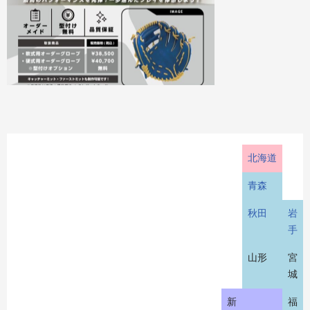
北海道
青森
秋田
岩
手
山形
宮
城
新
福