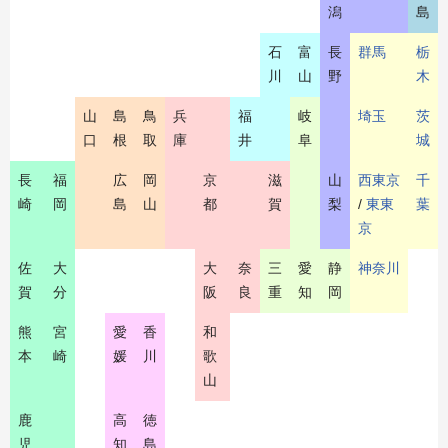
潟
島
石
富
長
群馬
栃
川
山
野
木
山
島
鳥
兵
福
岐
埼玉
茨
口
根
取
庫
井
阜
城
長
福
広
岡
京
滋
山
西東京
千
崎
岡
島
山
都
賀
梨
/
東東
葉
京
佐
大
大
奈
三
愛
静
神奈川
賀
分
阪
良
重
知
岡
熊
宮
愛
香
和
本
崎
媛
川
歌
山
鹿
高
徳
児
知
島