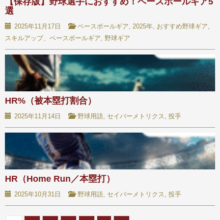
【保存版】野球選手におすすめ！ベースボールギア5
選
2025年11月17日
ベースボールギア
,
2025年
,
おすすめ野球ギア
,
スキルアップ、ベースボールギア
,
野球ギア
HR%（被本塁打割合）
2025年11月14日
野球用語
,
セイバーメトリクス
,
投手
HR（Home Run／本塁打）
2025年10月31日
野球用語
,
セイバーメトリクス
,
投手