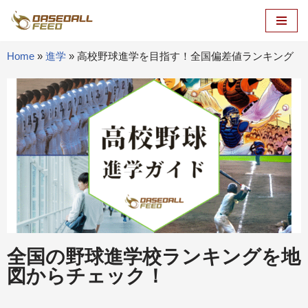
コ
ン
Home
»
進学
»
高校野球進学を目指す！全国偏差値ランキング
テ
ン
ツ
へ
ス
キ
ッ
プ
全国の野球進学校ランキングを地
図からチェック！