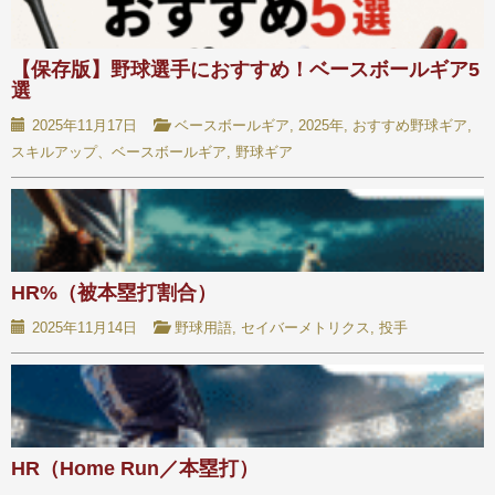
【保存版】野球選手におすすめ！ベースボールギア5
選
2025年11月17日
ベースボールギア
,
2025年
,
おすすめ野球ギア
,
スキルアップ、ベースボールギア
,
野球ギア
HR%（被本塁打割合）
2025年11月14日
野球用語
,
セイバーメトリクス
,
投手
HR（Home Run／本塁打）