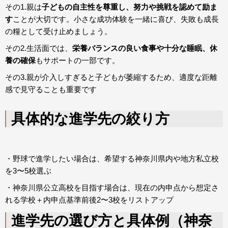
その1.親は
子どもの自主性を尊重し、努力や挑戦を認めて励ま
す
ことが大切です。小さな成功体験を一緒に喜び、失敗も成長
の糧として受け止めましょう。
その2.生活面では、
栄養バランスの良い食事や十分な睡眠、休
養の確保
もサポートの一部です。
その3.親が介入しすぎると子どもが萎縮するため、適度な距離
感で見守ることも重要です
具体的な進学先の絞り方
・野球で進学したい場合は、希望する神奈川県内や地方私立校
を3〜5校選ぶ
・神奈川県公立高校を目指す場合は、現在の内申点から想定さ
れる学校＋内申点基準前後2〜3校をリストアップ
進学先の選び方と具体例（神奈
・受験する高校の併願私立校（滑り止め）も2〜3校考えておく