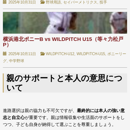
2025年10月31日
野球用語
,
セイバーメトリクス
,
投手
横浜港北ポニーB vs WILDPITCH U15（等々力松戸
P）
2025年10月11日
WILDPITCH-U12
,
WILDPITCH-U15
,
ポニーリー
グ
,
中学野球
親のサポートと本人の意思につ
いて
進路選択は親の協力も不可欠ですが、
最終的には本人の強い意
志と自立心
が重要です。親は情報収集や生活面のサポートをし
つつ、子ども自身が納得して選ぶことを尊重しましょう。