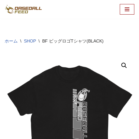
コ
ン
テ
ン
ホーム
\
SHOP
\
BF ビッグロゴTシャツ(BLACK)
ツ
へ
ス
キ
ッ
プ