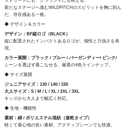
ストリートにも、グラウンドにも映える。
新たなステージへ進むWILDPITCHのスピリットを胸に刻ん
だ、存在感ある一枚。
◆ デザイン＆カラー
デザイン：BF縦ロゴ（BLACK）
縦に配置されたインパクトあるロゴが、個性と力強さを表
現。
カラー展開：ブラック / ブルー / バーガンディー/ ピンク/
シーンを選ばず着こなせる、厳選の4色ラインナップ。
◆ サイズ展開
ジュニアサイズ：130 / 140 / 150
大人サイズ：S / M / L / XL / 2XL / 3XL
キッズから大人まで幅広く対応。
◆ 生地・機能性
素材：綿 / ポリエステル混紡（速乾タイプ）
軽くて着心地の良い素材。アクティブシーンでも快適。