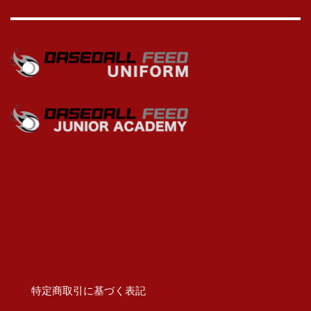
特定商取引に基づく表記