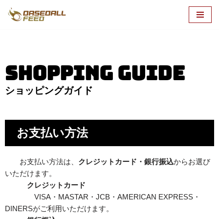
コ
ン
テ
ン
shopping guide
ツ
へ
ショッピングガイド
ス
キ
ッ
お支払い方法
プ
お支払い方法は、
クレジットカード・銀行振込
からお選び
いただけます。
クレジットカード
VISA・MASTAR・JCB・AMERICAN EXPRESS・
DINERSがご利用いただけます。