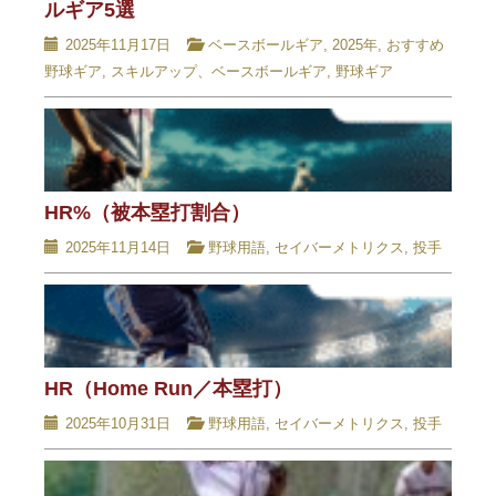
ルギア5選
2025年11月17日
ベースボールギア
,
2025年
,
おすすめ
野球ギア
,
スキルアップ、ベースボールギア
,
野球ギア
HR%（被本塁打割合）
2025年11月14日
野球用語
,
セイバーメトリクス
,
投手
HR（Home Run／本塁打）
2025年10月31日
野球用語
,
セイバーメトリクス
,
投手