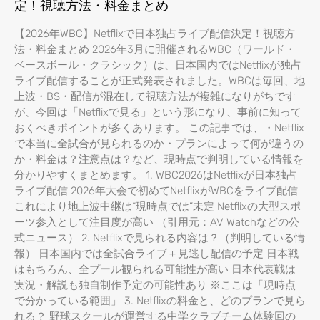
定！視聴方法・料金まとめ
【2026年WBC】Netflixで日本独占ライブ配信決定！視聴方
法・料金まとめ 2026年3月に開催されるWBC（ワールド・
ベースボール・クラシック）は、日本国内ではNetflixが独占
ライブ配信することが正式発表されました。WBCは毎回、地
上波・BS・配信が混在して視聴方法が複雑になりがちです
が、今回は「Netflixで見る」という形になり、事前に知って
おくべきポイントが多くあります。 この記事では、・Netflix
で本当に全試合が見られるのか・プランによって何が違うの
か・料金は？注意点は？など、現時点で判明している情報を
分かりやすくまとめます。 1. WBC2026はNetflixが日本独占
ライブ配信 2026年大会で初めてNetflixがWBCをライブ配信
これにより地上波中継は“現時点では”未定 Netflixの大型スポ
ーツ参入として注目度が高い （引用元：AV Watchなどの公
式ニュース） 2. Netflixで見られる内容は？（判明している情
報） 日本国内では全試合ライブ＋見逃し配信の予定 日本戦
はもちろん、全プール観られる可能性が高い 日本代表戦は
実況・解説も独自制作予定の可能性あり ※ここは「現時点
で分かっている範囲」 3. Netflixの料金と、どのプランで見ら
れる？ 野球スクールが運営する中学クラブチーム体験回の