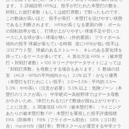
ます。 3. 詳細説明 HR%は、投手が打たれた本塁打の数を、
対戦した総打者数（もしくは総打席数）で割ったものです。
この数値が高いほど、投手が長打・本塁打を浴びやすい状態
であると判断されます。 HR%が高くなる要因の例： ボール
の回転効率が低く、打球が上がりやすい 球速不足や甘いコ
ースに入る球が多い 球場が狭い（外的要因） フライボール
傾向の投手 球威が落ちている時期 逆にHR%が低い投手は、
ゴロアウト型、球威のあるストレート、キレのある変化球を
持っているケースが多いです。 4. 算出方法 HR% ＝（被本塁
打 ÷ 対戦打者数）× 100 ※リーグやデータサイトによっては
「対戦打席数」を母数とする場合もあります。 5. 数値の目
安 （MLB・NPBの平均傾向から） 2.0% 以下：かなり優秀
（本塁打を打たれにくい投手） 2.0〜3.5%：平均的 3.5〜
5.0%：やや高い（注意が必要） 5.0% 以上：危険ゾーン（本
塁打のリスクが高い） 中学硬式〜高校野球ではデータ母数
が小さいため、1本打たれるだけで数値が跳ね上がりやすい
ことに注意。 6. 関連項目 HR/9（被本塁打率）：9イニング
あたりの被本塁打数 FIP：本塁打を重視した投手評価指標
ERA（防御率） FB%（フライボール割合） GB%（ゴロ割
合） HardHit%（強打率） 野球スクールが運営する中学クラ