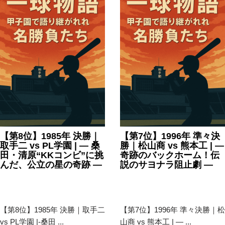
【第8位】1985年 決勝｜
【第7位】1996年 準々決
取手二 vs PL学園 | — 桑
勝｜松山商 vs 熊本工 | —
田・清原“KKコンビ”に挑
奇跡のバックホーム！伝
んだ、公立の星の奇跡 —
説のサヨナラ阻止劇 —
2025年7月31日
甲子園
,
高
2025年7月31日
甲子園
,
高
校野球
校野球
【第8位】1985年 決勝｜取手二
【第7位】1996年 準々決勝｜松
vs PL学園 |-桑田 ...
山商 vs 熊本工 | — ...