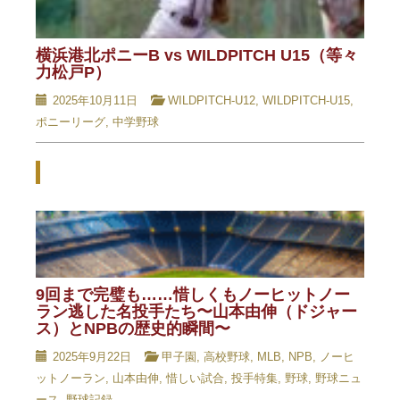
横浜港北ポニーB vs WILDPITCH U15（等々
力松戸P）
2025年10月11日
WILDPITCH-U12
,
WILDPITCH-U15
,
ポニーリーグ
,
中学野球
Related Posts - 関連記事 -
9回まで完璧も……惜しくもノーヒットノー
ラン逃した名投手たち〜山本由伸（ドジャー
ス）とNPBの歴史的瞬間〜
2025年9月22日
甲子園
,
高校野球
,
MLB
,
NPB
,
ノーヒ
ットノーラン
,
山本由伸
,
惜しい試合
,
投手特集
,
野球
,
野球ニュ
ース
,
野球記録