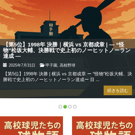
【第5位】1998年 決勝｜横浜 vs 京都成章 | — “怪
物”松坂大輔、決勝戦で史上初のノーヒットノーラン
達成 —
2025年7月31日
甲子園
,
高校野球
【第5位】1998年 決勝 | 横浜 vs 京都成章 ー “怪物”松坂大輔、決
勝戦で史上初のノーヒットノーラン達成ー 目 ...
続きを読む