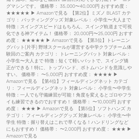
グマシンです。 価格帯： 35,000〜40,000円 おすすめ度：
★★★★★ ▶ Amazonで見る 【第2位】ミズノ BLAST カテ
ゴリ： バッティンググッズ 対象レベル： 小学生〜大人まで
特徴：スイングスピードはもちろん、スイング軌道まで可視
化できる神アイテム！ 価格帯： 20,000円〜25,000円 おすす
め度： ★★★★★ ▶ Amazonで見る 【第3位】トレーニン
グバット(片手) 野球スクールが運営する中学クラブチーム体
験回のご案内 カテゴリ： トレーニングバット 対象レベル：
小学生〜大人まで 特徴：短くて軽いバットで、スイング矯
正ができる！特に、トップハンド、ボトムハンドを意識しや
すい。 価格帯： 〜5,000円 おすすめ度： ★★★★ ▶
Amazonで見る 【第4位】フィールディングネット カテゴ
リ： フィールディングネット 対象レベル： 小学生〜中学生
特徴：一人でも守備練習が可能！角度を変えるとゴロやフラ
イも練習できるのでおすすめ！ 価格帯： 〜10,000円 おすす
め度： ★★★ ▶ Amazonで見る 【第5位】ソフトハンズ カ
テゴリ： フィールディンググッズ 対象レベル： 小学生〜中
学生 特徴：握り替えはこれで早くなる！ハンドリングなど
にもおすすめ！ 価格帯： 〜2,000円 おすすめ度： ★★★ ▶
Amazonで見る