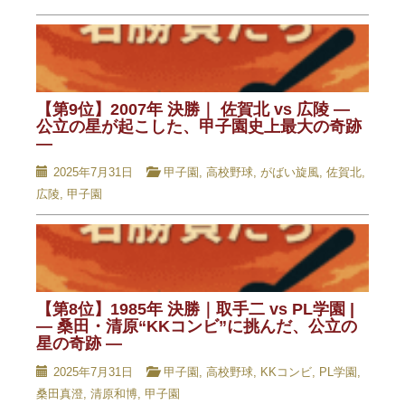
【第9位】2007年 決勝｜ 佐賀北 vs 広陵 —
公立の星が起こした、甲子園史上最大の奇跡
—
2025年7月31日
甲子園
,
高校野球
,
がばい旋風
,
佐賀北
,
広陵
,
甲子園
【第8位】1985年 決勝｜取手二 vs PL学園 |
— 桑田・清原“KKコンビ”に挑んだ、公立の
星の奇跡 —
2025年7月31日
甲子園
,
高校野球
,
KKコンビ
,
PL学園
,
桑田真澄
,
清原和博
,
甲子園