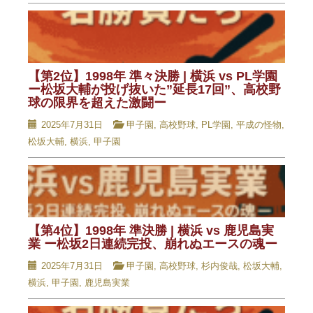
【第2位】1998年 準々決勝 | 横浜 vs PL学園
ー松坂大輔が投げ抜いた”延長17回”、高校野
球の限界を超えた激闘ー
2025年7月31日
甲子園
,
高校野球
,
PL学園
,
平成の怪物
,
松坂大輔
,
横浜
,
甲子園
【第4位】1998年 準決勝 | 横浜 vs 鹿児島実
業 ー松坂2日連続完投、崩れぬエースの魂ー
2025年7月31日
甲子園
,
高校野球
,
杉内俊哉
,
松坂大輔
,
横浜
,
甲子園
,
鹿児島実業