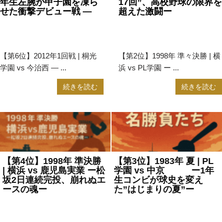
年生左腕が甲子園を凍ら
17回”、高校野球の限界を
せた衝撃デビュー戦 —
超えた激闘ー
2025年7月31日
甲子園
,
高
2025年7月25日
甲子園
,
高
校野球
校野球
【第6位】2012年1回戦 | 桐光
【第2位】1998年 準々決勝 | 横
学園 vs 今治西 — ...
浜 vs PL学園 ー ...
続きを読む
続きを読む
【第4位】1998年 準決勝
【第3位】1983年 夏 | PL
| 横浜 vs 鹿児島実業 ー松
学園 vs 中京 ー1年
坂2日連続完投、崩れぬエ
生コンビが球史を変え
ースの魂ー
た”はじまりの夏”ー
2025年7月25日
甲子園
,
高校
2025年7月25日
甲子園
,
高校
野球
野球