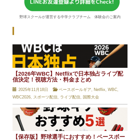
野球スクールが運営する中学クラブチーム 体験会のご案内
Recent Posts - 新着記事 -
【2026年WBC】Netflixで日本独占ライブ配
信決定！視聴方法・料金まとめ
2025年11月18日
ベースボールギア
,
Netflix
,
WBC
,
WBC2026
,
スポーツ配信
,
ライブ配信
,
国際大会
【保存版】野球選手におすすめ！ベースボー