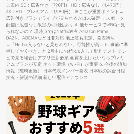
ご案内 SD：広告付き（790円） HD：広告なし（1,490円）
4K UHD：プレミアム（1,980円） ※ここが重要ポイント→
広告付きプランでライブが見られるかは未確定→ スポーツ
配信は広告なし限定の可能性あり 4. 他サービスでWBCは見
られないの？ 現時点ではNetflix独占 Amazon Prime、
DAZN、ABEMAなどは非対応 地上波も未定、発表待ち
→「Netflix入らないと見られない」可能性が高い 5. 事前に準
備しておくべきこと 2月中にNetflix加入して動作テスト テレ
ビで見る場合はアプリ更新必須 画質を上げたいならプレミ
アムプランが安定 ネット環境（Wi-Fi）が重要 6. 今後の追加
情報（随時更新） 日本代表メンバー発表 日本戦の試合日程
実況・解説の詳細 新しい配信アナウンス