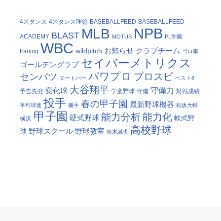
4スタンス
4スタンス理論
BASEBALLFEED
BASEBALLFEED
NPB
MLB
BLAST
ACADEMY
MOTUS
PL学園
WBC
お知らせ
クラブチーム
wildpitch
traning
ゴロ率
セイバーメトリクス
ゴールデングラブ
パワプロ
プロスピ
センバツ
ヌートバー
ベスト8
大谷翔平
守備力
変化球
予告先発
学童野球
守備
対戦成績
投手
春の甲子園
最新野球機器
平均球速
捕手
松坂大輔
甲子園
能力分析
能力化
硬式野球
軟式野
横浜
高校野球
野球スクール
野球教室
球
鈴木誠也