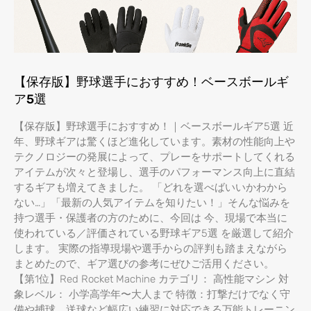
【保存版】野球選手におすすめ！ベースボールギ
ア5選
【保存版】野球選手におすすめ！｜ベースボールギア5選 近
年、野球ギアは驚くほど進化しています。素材の性能向上や
テクノロジーの発展によって、プレーをサポートしてくれる
アイテムが次々と登場し、選手のパフォーマンス向上に直結
するギアも増えてきました。 「どれを選べばいいかわから
ない…」「最新の人気アイテムを知りたい！」そんな悩みを
持つ選手・保護者の方のために、今回は 今、現場で本当に
使われている／評価されている野球ギア5選 を厳選して紹介
します。 実際の指導現場や選手からの評判も踏まえながら
まとめたので、ギア選びの参考にぜひご活用ください。
【第1位】Red Rocket Machine カテゴリ： 高性能マシン 対
象レベル： 小学高学年〜大人まで 特徴：打撃だけでなく守
備や捕球、送球など幅広い練習に対応できる万能トレーニン