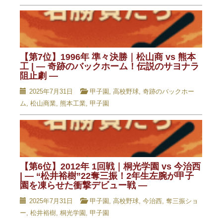
【第7位】1996年 準々決勝｜松山商 vs 熊本
工 | — 奇跡のバックホーム！伝説のサヨナラ
阻止劇 —
2025年7月31日
甲子園
,
高校野球
,
奇跡のバックホー
ム
,
松山商業
,
熊本工業
,
甲子園
【第6位】2012年 1回戦｜桐光学園 vs 今治西
| — “松井裕樹”22奪三振！2年生左腕が甲子
園を凍らせた衝撃デビュー戦 —
2025年7月31日
甲子園
,
高校野球
,
今治西
,
奪三振ショ
ー
,
松井裕樹
,
桐光学園
,
甲子園