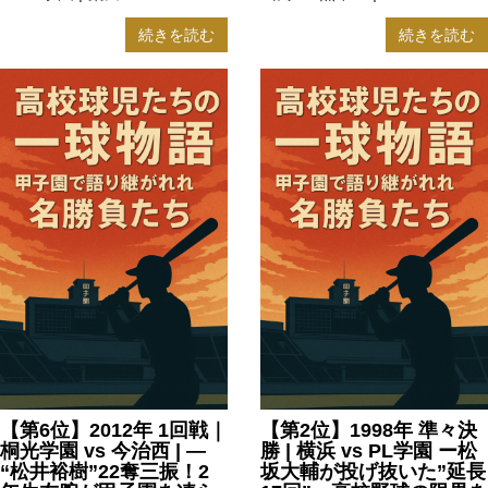
続きを読む
続きを読む
【第6位】2012年 1回戦｜
【第2位】1998年 準々決
桐光学園 vs 今治西 | —
勝 | 横浜 vs PL学園 ー松
“松井裕樹”22奪三振！2
坂大輔が投げ抜いた”延長