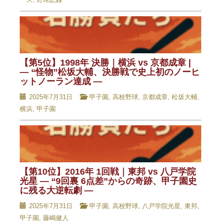
【第5位】1998年 決勝｜横浜 vs 京都成章 |
— “怪物”松坂大輔、決勝戦で史上初のノーヒ
ットノーラン達成 —
2025年7月31日
甲子園
,
高校野球
,
京都成章
,
松坂大輔
,
横浜
,
甲子園
【第10位】2016年 1回戦｜東邦 vs 八戸学院
光星 — “9回裏 6点差”からの奇跡、甲子園史
に残る大逆転劇 —
2025年7月31日
甲子園
,
高校野球
,
八戸学院光星
,
東邦
,
甲子園
,
藤嶋健人