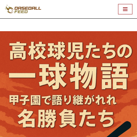
コ
ン
テ
ン
ツ
へ
ス
キ
ッ
プ