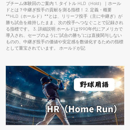
ブチーム体験回のご案内 1. タイトル HLD（Hold）｜ホール
ドとは？中継ぎ投手の貢献を測る指標！ 2. 定義・概要
**HLD（ホールド）**とは、リリーフ投手（主に中継ぎ）が
勝ち試合を維持したまま、次の投手へつなぐことで記録され
る指標です。 3. 詳細説明 ホールドは1990年代にアメリカで
導入され、セーブのように“試合の勝ち”には直接関与しない
ものの、中継ぎ投手の価値や安定感を数値化するための指標
として重宝されています。 ホールドが記