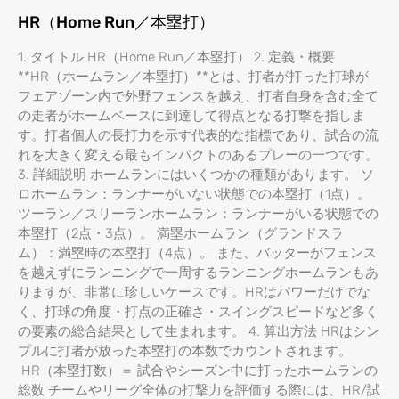
HR（Home Run／本塁打）
1. タイトル HR（Home Run／本塁打） 2. 定義・概要
**HR（ホームラン／本塁打）**とは、打者が打った打球が
フェアゾーン内で外野フェンスを越え、打者自身を含む全て
の走者がホームベースに到達して得点となる打撃を指しま
す。打者個人の長打力を示す代表的な指標であり、試合の流
れを大きく変える最もインパクトのあるプレーの一つです。
3. 詳細説明 ホームランにはいくつかの種類があります。 ソ
ロホームラン：ランナーがいない状態での本塁打（1点）。
ツーラン／スリーランホームラン：ランナーがいる状態での
本塁打（2点・3点）。 満塁ホームラン（グランドスラ
ム）：満塁時の本塁打（4点）。 また、バッターがフェンス
を越えずにランニングで一周するランニングホームランもあ
りますが、非常に珍しいケースです。HRはパワーだけでな
く、打球の角度・打点の正確さ・スイングスピードなど多く
の要素の総合結果として生まれます。 4. 算出方法 HRはシン
プルに打者が放った本塁打の本数でカウントされます。
HR（本塁打数）＝ 試合やシーズン中に打ったホームランの
総数 チームやリーグ全体の打撃力を評価する際には、HR/試