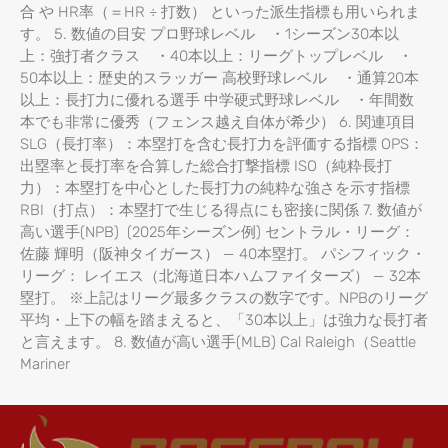
合 や HR率（＝HR ÷ 打数） といった派生指標も用いられま
す。 5. 数値の目安 プロ野球レベル ・1シーズン30本以
上：強打者クラス ・40本以上：リーグトップレベル ・
50本以上：歴史的スラッガー 高校野球レベル ・通算20本
以上：長打力に優れる選手 中学硬式野球レベル ・年間数
本でも非常に優秀（フェンス越え自体が希少） 6. 関連項目
SLG（長打率）：本塁打を含む長打力を評価する指標 OPS：
出塁率と長打率を合算した総合打撃指標 ISO（純粋長打
力）：本塁打を中心とした長打力の純粋な強さを示す指標
RBI（打点）：本塁打で生じる得点にも密接に関係 7. 数値が
高い選手(NPB) (2025年シーズン例) セントラル・リーグ：
佐藤 輝明（阪神タイガース） — 40本塁打。 パシフィック・
リーグ： レイエス（北海道日本ハムファイターズ） — 32本
塁打。 ※上記はリーグ最多クラスの数字です。NPBのリーグ
平均・上下の幅を踏まえると、「30本以上」は強力な長打者
と言えます。 8. 数値が高い選手(MLB) Cal Raleigh（Seattle
Mariner