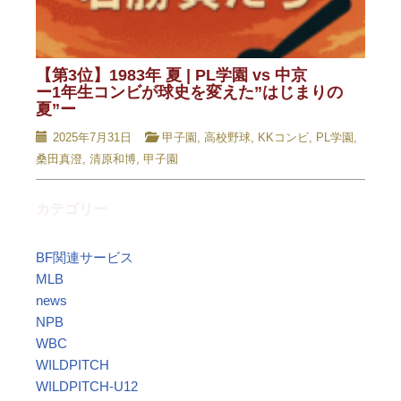
【第3位】1983年 夏 | PL学園 vs 中京
ー1年生コンビが球史を変えた”はじまりの
夏”ー
2025年7月31日
甲子園
,
高校野球
,
KKコンビ
,
PL学園
,
桑田真澄
,
清原和博
,
甲子園
カテゴリー
BF関連サービス
MLB
news
NPB
WBC
WILDPITCH
WILDPITCH-U12