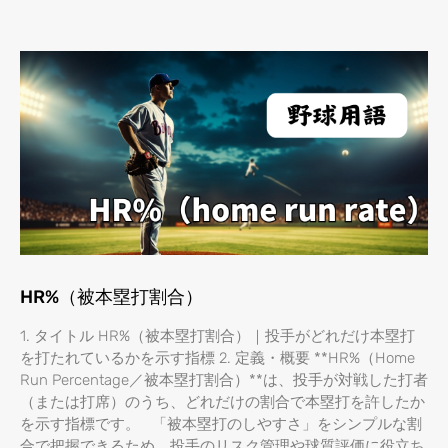
HR%（被本塁打割合）
1. タイトル HR%（被本塁打割合）｜投手がどれだけ本塁打
を打たれているかを示す指標 2. 定義・概要 **HR%（Home
Run Percentage／被本塁打割合）**は、投手が対戦した打者
（または打席）のうち、どれだけの割合で本塁打を許したか
を示す指標です。 「被本塁打のしやすさ」をシンプルな割
合で把握できるため、投手のリスク管理や球質評価に役立ち