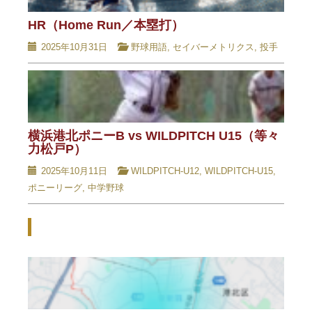
HR（Home Run／本塁打）
2025年10月31日
野球用語
,
セイバーメトリクス
,
投手
横浜港北ポニーB vs WILDPITCH U15（等々
力松戸P）
2025年10月11日
WILDPITCH-U12
,
WILDPITCH-U15
,
ポニーリーグ
,
中学野球
Related Posts - 関連記事 -