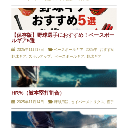
【保存版】野球選手におすすめ！ベースボー
ルギア5選
2025年11月17日
ベースボールギア
,
2025年
,
おすすめ
野球ギア
,
スキルアップ、ベースボールギア
,
野球ギア
HR%（被本塁打割合）
2025年11月14日
野球用語
,
セイバーメトリクス
,
投手