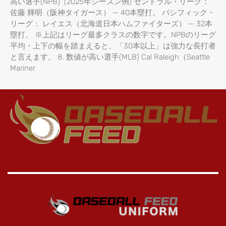
高い選手(NPB) (2025年シーズン例) セントラル・リーグ：
佐藤 輝明（阪神タイガース） — 40本塁打。 パシフィック・
リーグ： レイエス（北海道日本ハムファイターズ） — 32本
塁打。 ※上記はリーグ最多クラスの数字です。NPBのリーグ
平均・上下の幅を踏まえると、「30本以上」は強力な長打者
と言えます。 8. 数値が高い選手(MLB) Cal Raleigh（Seattle
Mariner