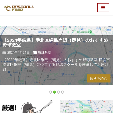
コ
ン
テ
ン
ツ
【2024年厳選】港北区綱島周辺（鶴見）のおすすめ
へ
野球教室​
ス
2024年4月24日
野球教室
キ
【2024年厳選】港北区綱島（鶴見）のおすすめ野球教室 横浜市
ッ
港北区綱島（鶴見）に位置する野球スクールを厳選してお届け
プ
致 ...
続きを読む