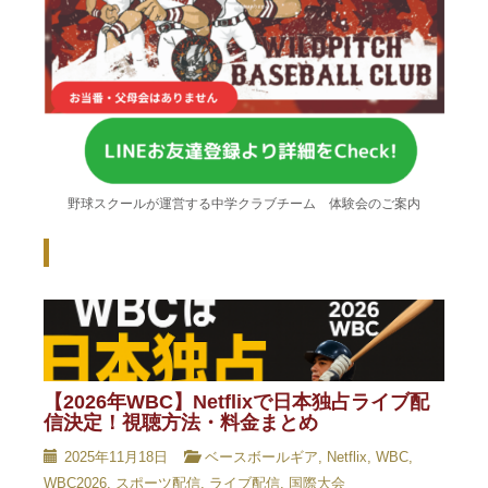
野球スクールが運営する中学クラブチーム 体験会のご案内
Recent Posts - 新着記事 -
【2026年WBC】Netflixで日本独占ライブ配
信決定！視聴方法・料金まとめ
2025年11月18日
ベースボールギア
,
Netflix
,
WBC
,
WBC2026
,
スポーツ配信
,
ライブ配信
,
国際大会