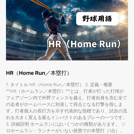
HR（Home Run／本塁打）
1. タイトル HR（Home Run／本塁打） 2. 定義・概要
**HR（ホームラン／本塁打）**とは、打者が打った打球が
フェアゾーン内で外野フェンスを越え、打者自身を含む全て
の走者がホームベースに到達して得点となる打撃を指しま
す。打者個人の長打力を示す代表的な指標であり、試合の流
れを大きく変える最もインパクトのあるプレーの一つです。
3. 詳細説明 ホームランにはいくつかの種類があります。 ソ
ロホームラン：ランナーがいない状態での本塁打（1点）。