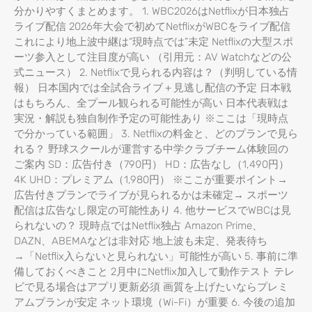
分かりやすくまとめます。 1. WBC2026はNetflixが日本独占
ライブ配信 2026年大会で初めてNetflixがWBCをライブ配信
これにより地上波中継は“現時点では”未定 Netflixの大型スポ
ーツ参入として注目度が高い （引用元：AV Watchなどの公
式ニュース） 2. Netflixで見られる内容は？（判明している情
報） 日本国内では全試合ライブ＋見逃し配信の予定 日本戦
はもちろん、全プール観られる可能性が高い 日本代表戦は
実況・解説も独自制作予定の可能性あり ※ここは「現時点
で分かっている範囲」 3. Netflixの料金と、どのプランで見ら
れる？ 野球スクールが運営する中学クラブチーム体験回の
ご案内 SD：広告付き（790円） HD：広告なし（1,490円）
4K UHD：プレミアム（1,980円） ※ここが重要ポイント→
広告付きプランでライブが見られるかは未確定→ スポーツ
配信は広告なし限定の可能性あり 4. 他サービスでWBCは見
られないの？ 現時点ではNetflix独占 Amazon Prime、
DAZN、ABEMAなどは非対応 地上波も未定、発表待ち
→「Netflix入らないと見られない」可能性が高い 5. 事前に準
備しておくべきこと 2月中にNetflix加入して動作テスト テレ
ビで見る場合はアプリ更新必須 画質を上げたいならプレミ
アムプランが安定 ネット環境（Wi-Fi）が重要 6. 今後の追加