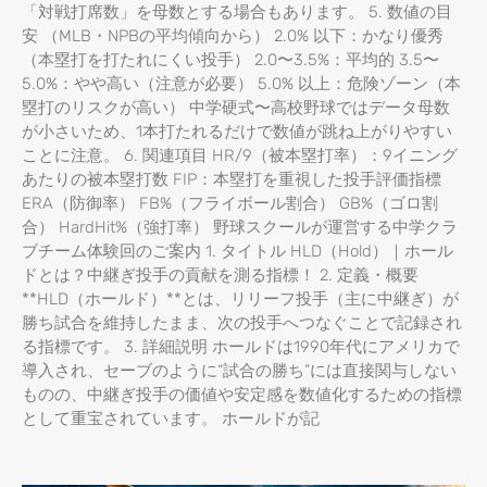
「対戦打席数」を母数とする場合もあります。 5. 数値の目
安 （MLB・NPBの平均傾向から） 2.0% 以下：かなり優秀
（本塁打を打たれにくい投手） 2.0〜3.5%：平均的 3.5〜
5.0%：やや高い（注意が必要） 5.0% 以上：危険ゾーン（本
塁打のリスクが高い） 中学硬式〜高校野球ではデータ母数
が小さいため、1本打たれるだけで数値が跳ね上がりやすい
ことに注意。 6. 関連項目 HR/9（被本塁打率）：9イニング
あたりの被本塁打数 FIP：本塁打を重視した投手評価指標
ERA（防御率） FB%（フライボール割合） GB%（ゴロ割
合） HardHit%（強打率） 野球スクールが運営する中学クラ
ブチーム体験回のご案内 1. タイトル HLD（Hold）｜ホール
ドとは？中継ぎ投手の貢献を測る指標！ 2. 定義・概要
**HLD（ホールド）**とは、リリーフ投手（主に中継ぎ）が
勝ち試合を維持したまま、次の投手へつなぐことで記録され
る指標です。 3. 詳細説明 ホールドは1990年代にアメリカで
導入され、セーブのように“試合の勝ち”には直接関与しない
ものの、中継ぎ投手の価値や安定感を数値化するための指標
として重宝されています。 ホールドが記