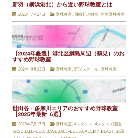
新羽（横浜港北）から近い野球教室とは
2025年7月17日
野球教室
,
川崎野球教室
,
新羽野球教室
【2024年厳選】港北区綱島周辺（鶴見）のお
すすめ野球教室​
2024年8月23日
野球教室
,
野球スクール
,
野球教室
世田谷・多摩川エリアのおすすめ野球教室
【2025年最新_6選】
2025年7月17日
野球教室
,
4スタンス
,
4スタンス理論
,
BASEBALLFEED
,
BASEBALLFEED ACADEMY
,
BLAST
,
武蔵