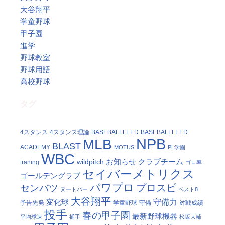
大谷翔平
学童野球
甲子園
進学
野球教室
野球用語
高校野球
タグ
4スタンス
4スタンス理論
BASEBALLFEED
BASEBALLFEED
NPB
MLB
BLAST
ACADEMY
MOTUS
PL学園
WBC
お知らせ
クラブチーム
wildpitch
traning
ゴロ率
セイバーメトリクス
ゴールデングラブ
パワプロ
プロスピ
センバツ
ヌートバー
ベスト8
大谷翔平
守備力
変化球
予告先発
学童野球
守備
対戦成績
投手
春の甲子園
最新野球機器
平均球速
捕手
松坂大輔