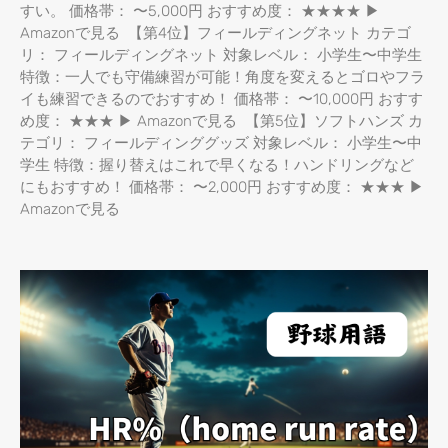
すい。 価格帯： 〜5,000円 おすすめ度： ★★★★ ▶
Amazonで見る 【第4位】フィールディングネット カテゴ
リ： フィールディングネット 対象レベル： 小学生〜中学生
特徴：一人でも守備練習が可能！角度を変えるとゴロやフラ
イも練習できるのでおすすめ！ 価格帯： 〜10,000円 おすす
め度： ★★★ ▶ Amazonで見る 【第5位】ソフトハンズ カ
テゴリ： フィールディンググッズ 対象レベル： 小学生〜中
学生 特徴：握り替えはこれで早くなる！ハンドリングなど
にもおすすめ！ 価格帯： 〜2,000円 おすすめ度： ★★★ ▶
Amazonで見る