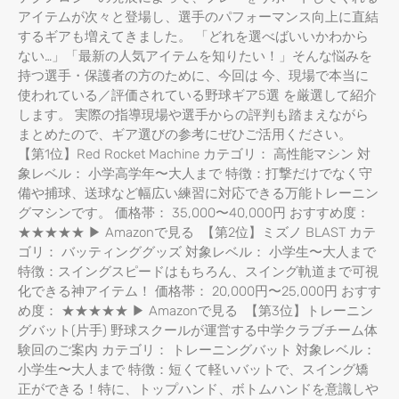
アイテムが次々と登場し、選手のパフォーマンス向上に直結
するギアも増えてきました。 「どれを選べばいいかわから
ない…」「最新の人気アイテムを知りたい！」そんな悩みを
持つ選手・保護者の方のために、今回は 今、現場で本当に
使われている／評価されている野球ギア5選 を厳選して紹介
します。 実際の指導現場や選手からの評判も踏まえながら
まとめたので、ギア選びの参考にぜひご活用ください。
【第1位】Red Rocket Machine カテゴリ： 高性能マシン 対
象レベル： 小学高学年〜大人まで 特徴：打撃だけでなく守
備や捕球、送球など幅広い練習に対応できる万能トレーニン
グマシンです。 価格帯： 35,000〜40,000円 おすすめ度：
★★★★★ ▶ Amazonで見る 【第2位】ミズノ BLAST カテ
ゴリ： バッティンググッズ 対象レベル： 小学生〜大人まで
特徴：スイングスピードはもちろん、スイング軌道まで可視
化できる神アイテム！ 価格帯： 20,000円〜25,000円 おすす
め度： ★★★★★ ▶ Amazonで見る 【第3位】トレーニン
グバット(片手) 野球スクールが運営する中学クラブチーム体
験回のご案内 カテゴリ： トレーニングバット 対象レベル：
小学生〜大人まで 特徴：短くて軽いバットで、スイング矯
正ができる！特に、トップハンド、ボトムハンドを意識しや