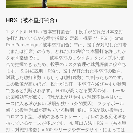
HR%（被本塁打割合）
1. タイトル HR%（被本塁打割合）｜投手がどれだけ本塁打
を打たれているかを示す指標 2. 定義・概要 **HR%（Home
Run Percentage／被本塁打割合）**は、投手が対戦した打者
（または打席）のうち、どれだけの割合で本塁打を許したか
を示す指標です。 「被本塁打のしやすさ」をシンプルな割
合で把握できるため、投手のリスク管理や球質評価に役立ち
ます。 3. 詳細説明 HR%は、投手が打たれた本塁打の数を、
対戦した総打者数（もしくは総打席数）で割ったものです。
この数値が高いほど、投手が長打・本塁打を浴びやすい状態
であると判断されます。 HR%が高くなる要因の例： ボール
の回転効率が低く、打球が上がりやすい 球速不足や甘いコ
ースに入る球が多い 球場が狭い（外的要因） フライボール
傾向の投手 球威が落ちている時期 逆にHR%が低い投手は、
ゴロアウト型、球威のあるストレート、キレのある変化球を
持っているケースが多いです。 4. 算出方法 HR% ＝（被本塁
打 ÷ 対戦打者数）× 100 ※リーグやデータサイトによっては