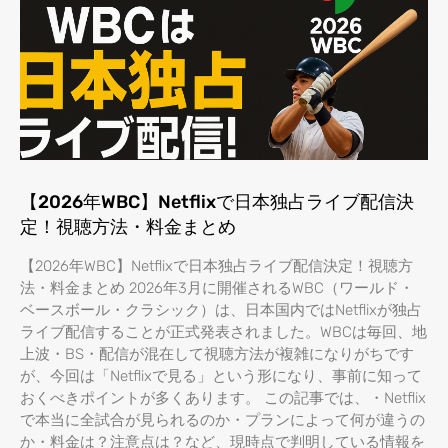
【2026年WBC】Netflixで日本独占ライブ配信決
定！視聴方法・料金まとめ
【2026年WBC】Netflixで日本独占ライブ配信決定！視聴方
法・料金まとめ 2026年3月に開催されるWBC（ワールド・
ベースボール・クラシック）は、日本国内ではNetflixが独占
ライブ配信することが正式発表されました。WBCは毎回、地
上波・BS・配信が混在して視聴方法が複雑になりがちです
が、今回は「Netflixで見る」という形になり、事前に知って
おくべきポイントが多くあります。 この記事では、・Netflix
で本当に全試合が見られるのか・プランによって何が違うの
か・料金は？注意点は？など、現時点で判明している情報を