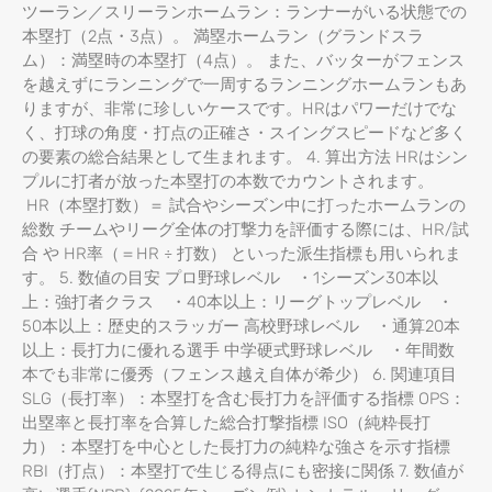
ツーラン／スリーランホームラン：ランナーがいる状態での
本塁打（2点・3点）。 満塁ホームラン（グランドスラ
ム）：満塁時の本塁打（4点）。 また、バッターがフェンス
を越えずにランニングで一周するランニングホームランもあ
りますが、非常に珍しいケースです。HRはパワーだけでな
く、打球の角度・打点の正確さ・スイングスピードなど多く
の要素の総合結果として生まれます。 4. 算出方法 HRはシン
プルに打者が放った本塁打の本数でカウントされます。
HR（本塁打数）＝ 試合やシーズン中に打ったホームランの
総数 チームやリーグ全体の打撃力を評価する際には、HR/試
合 や HR率（＝HR ÷ 打数） といった派生指標も用いられま
す。 5. 数値の目安 プロ野球レベル ・1シーズン30本以
上：強打者クラス ・40本以上：リーグトップレベル ・
50本以上：歴史的スラッガー 高校野球レベル ・通算20本
以上：長打力に優れる選手 中学硬式野球レベル ・年間数
本でも非常に優秀（フェンス越え自体が希少） 6. 関連項目
SLG（長打率）：本塁打を含む長打力を評価する指標 OPS：
出塁率と長打率を合算した総合打撃指標 ISO（純粋長打
力）：本塁打を中心とした長打力の純粋な強さを示す指標
RBI（打点）：本塁打で生じる得点にも密接に関係 7. 数値が