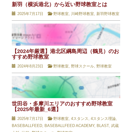
新羽（横浜港北）から近い野球教室とは
2025年7月17日
野球教室
,
川崎野球教室
,
新羽野球教室
【2024年厳選】港北区綱島周辺（鶴見）のお
すすめ野球教室​
2024年8月23日
野球教室
,
野球スクール
,
野球教室
世田谷・多摩川エリアのおすすめ野球教室
【2025年最新_6選】
2025年7月17日
野球教室
,
4スタンス
,
4スタンス理論
,
BASEBALLFEED
,
BASEBALLFEED ACADEMY
,
BLAST
,
武蔵