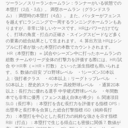
ツーラン／スリーランホームラン：ランナーがいる状態での
本塁打（2点・3点）。 満塁ホームラン（グランドスラ
ム）：満塁時の本塁打（4点）。 また、バッターがフェンス
を越えずにランニングで一周するランニングホームランもあ
りますが、非常に珍しいケースです。HRはパワーだけでな
く、打球の角度・打点の正確さ・スイングスピードなど多く
の要素の総合結果として生まれます。 4. 算出方法 HRはシン
プルに打者が放った本塁打の本数でカウントされます。
HR（本塁打数）＝ 試合やシーズン中に打ったホームランの
総数 チームやリーグ全体の打撃力を評価する際には、HR/試
合 や HR率（＝HR ÷ 打数） といった派生指標も用いられま
す。 5. 数値の目安 プロ野球レベル ・1シーズン30本以
上：強打者クラス ・40本以上：リーグトップレベル ・
50本以上：歴史的スラッガー 高校野球レベル ・通算20本
以上：長打力に優れる選手 中学硬式野球レベル ・年間数
本でも非常に優秀（フェンス越え自体が希少） 6. 関連項目
SLG（長打率）：本塁打を含む長打力を評価する指標 OPS：
出塁率と長打率を合算した総合打撃指標 ISO（純粋長打
力）：本塁打を中心とした長打力の純粋な強さを示す指標
RBI（打点）：本塁打で生じる得点にも密接に関係 7. 数値が