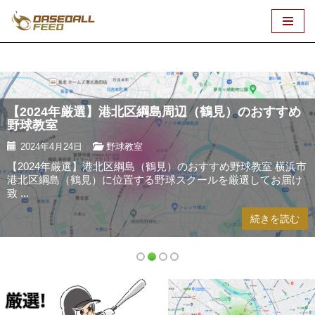
コ
ン
テ
ン
ツ
【2024年厳選】港北区綱島周辺（鶴見）のおすすめ
へ
野球教室​
ス
2024年4月24日
野球教室
キ
【2024年厳選】港北区綱島（鶴見）のおすすめ野球教室 横浜市
ッ
港北区綱島（鶴見）に位置する野球スクールを厳選してお届け
プ
致 ...
続きを読む