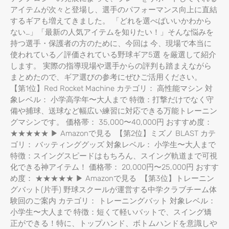
アイテムが次々と登場し、選手のパフォーマンス向上に直結
するギアも増えてきました。 「どれを選べばいいかわから
ない…」「最新の人気アイテムを知りたい！」そんな悩みを
持つ選手・保護者の方のために、今回は 今、現場で本当に
使われている／評価されている野球ギア5選 を厳選して紹介
します。 実際の指導現場や選手からの評判も踏まえながら
まとめたので、ギア選びの参考にぜひご活用ください。
【第1位】Red Rocket Machine カテゴリ： 高性能マシン 対
象レベル： 小学高学年〜大人まで 特徴：打撃だけでなく守
備や捕球、送球など幅広い練習に対応できる万能トレーニン
グマシンです。 価格帯： 35,000〜40,000円 おすすめ度：
★★★★★ ▶ Amazonで見る 【第2位】ミズノ BLAST カテ
ゴリ： バッティンググッズ 対象レベル： 小学生〜大人まで
特徴：スイングスピードはもちろん、スイング軌道まで可視
化できる神アイテム！ 価格帯： 20,000円〜25,000円 おすす
め度： ★★★★★ ▶ Amazonで見る 【第3位】トレーニン
グバット(片手) 野球スクールが運営する中学クラブチーム体
験回のご案内 カテゴリ： トレーニングバット 対象レベル：
小学生〜大人まで 特徴：短くて軽いバットで、スイング矯
正ができる！特に、トップハンド、ボトムハンドを意識しや