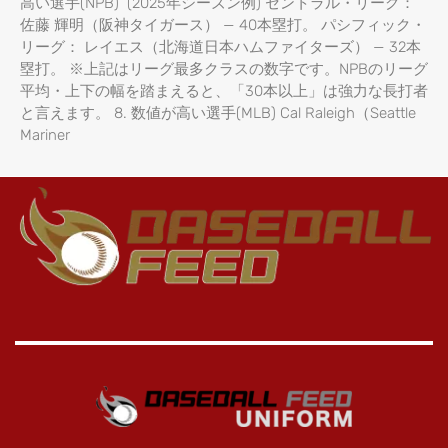
高い選手(NPB) (2025年シーズン例) セントラル・リーグ：
佐藤 輝明（阪神タイガース） — 40本塁打。 パシフィック・
リーグ： レイエス（北海道日本ハムファイターズ） — 32本
塁打。 ※上記はリーグ最多クラスの数字です。NPBのリーグ
平均・上下の幅を踏まえると、「30本以上」は強力な長打者
と言えます。 8. 数値が高い選手(MLB) Cal Raleigh（Seattle
Mariner