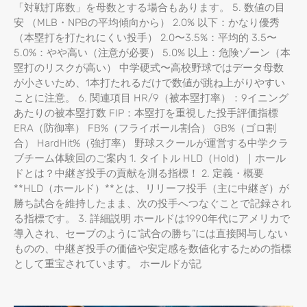
「対戦打席数」を母数とする場合もあります。 5. 数値の目
安 （MLB・NPBの平均傾向から） 2.0% 以下：かなり優秀
（本塁打を打たれにくい投手） 2.0〜3.5%：平均的 3.5〜
5.0%：やや高い（注意が必要） 5.0% 以上：危険ゾーン（本
塁打のリスクが高い） 中学硬式〜高校野球ではデータ母数
が小さいため、1本打たれるだけで数値が跳ね上がりやすい
ことに注意。 6. 関連項目 HR/9（被本塁打率）：9イニング
あたりの被本塁打数 FIP：本塁打を重視した投手評価指標
ERA（防御率） FB%（フライボール割合） GB%（ゴロ割
合） HardHit%（強打率） 野球スクールが運営する中学クラ
ブチーム体験回のご案内 1. タイトル HLD（Hold）｜ホール
ドとは？中継ぎ投手の貢献を測る指標！ 2. 定義・概要
**HLD（ホールド）**とは、リリーフ投手（主に中継ぎ）が
勝ち試合を維持したまま、次の投手へつなぐことで記録され
る指標です。 3. 詳細説明 ホールドは1990年代にアメリカで
導入され、セーブのように“試合の勝ち”には直接関与しない
ものの、中継ぎ投手の価値や安定感を数値化するための指標
として重宝されています。 ホールドが記