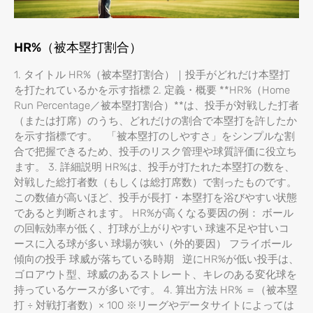
HR%（被本塁打割合）
1. タイトル HR%（被本塁打割合）｜投手がどれだけ本塁打
を打たれているかを示す指標 2. 定義・概要 **HR%（Home
Run Percentage／被本塁打割合）**は、投手が対戦した打者
（または打席）のうち、どれだけの割合で本塁打を許したか
を示す指標です。 「被本塁打のしやすさ」をシンプルな割
合で把握できるため、投手のリスク管理や球質評価に役立ち
ます。 3. 詳細説明 HR%は、投手が打たれた本塁打の数を、
対戦した総打者数（もしくは総打席数）で割ったものです。
この数値が高いほど、投手が長打・本塁打を浴びやすい状態
であると判断されます。 HR%が高くなる要因の例： ボール
の回転効率が低く、打球が上がりやすい 球速不足や甘いコ
ースに入る球が多い 球場が狭い（外的要因） フライボール
傾向の投手 球威が落ちている時期 逆にHR%が低い投手は、
ゴロアウト型、球威のあるストレート、キレのある変化球を
持っているケースが多いです。 4. 算出方法 HR% ＝（被本塁
打 ÷ 対戦打者数）× 100 ※リーグやデータサイトによっては