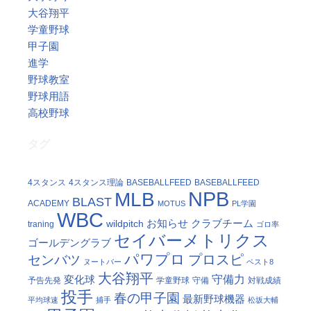
大谷翔平
学童野球
甲子園
進学
野球教室
野球用語
高校野球
タグ
4スタンス
4スタンス理論
BASEBALLFEED
BASEBALLFEED
NPB
MLB
BLAST
ACADEMY
MOTUS
PL学園
WBC
お知らせ
クラブチーム
wildpitch
traning
ゴロ率
セイバーメトリクス
ゴールデングラブ
パワプロ
プロスピ
センバツ
ヌートバー
ベスト8
大谷翔平
守備力
変化球
予告先発
学童野球
守備
対戦成績
投手
春の甲子園
最新野球機器
平均球速
捕手
松坂大輔