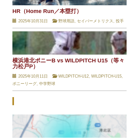
HR（Home Run／本塁打）
2025年10月31日
野球用語
,
セイバーメトリクス
,
投手
横浜港北ポニーB vs WILDPITCH U15（等々
力松戸P）
2025年10月11日
WILDPITCH-U12
,
WILDPITCH-U15
,
ポニーリーグ
,
中学野球
Related Posts - 関連記事 -