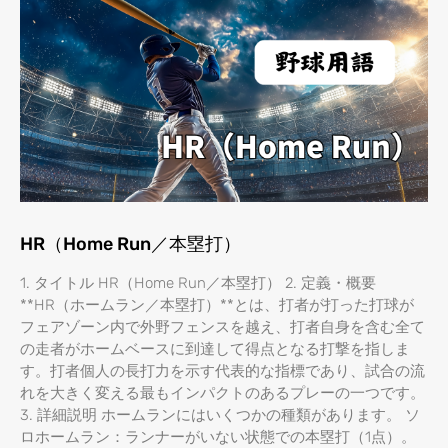
HR（Home Run／本塁打）
1. タイトル HR（Home Run／本塁打） 2. 定義・概要
**HR（ホームラン／本塁打）**とは、打者が打った打球が
フェアゾーン内で外野フェンスを越え、打者自身を含む全て
の走者がホームベースに到達して得点となる打撃を指しま
す。打者個人の長打力を示す代表的な指標であり、試合の流
れを大きく変える最もインパクトのあるプレーの一つです。
3. 詳細説明 ホームランにはいくつかの種類があります。 ソ
ロホームラン：ランナーがいない状態での本塁打（1点）。