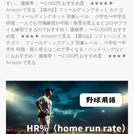
すい。 価格帯： 〜5,000円 おすすめ度： ★★★★ ▶
Amazonで見る 【第4位】フィールディングネット カテゴ
リ： フィールディングネット 対象レベル： 小学生〜中学生
特徴：一人でも守備練習が可能！角度を変えるとゴロやフラ
イも練習できるのでおすすめ！ 価格帯： 〜10,000円 おすす
め度： ★★★ ▶ Amazonで見る 【第5位】ソフトハンズ カ
テゴリ： フィールディンググッズ 対象レベル： 小学生〜中
学生 特徴：握り替えはこれで早くなる！ハンドリングなど
にもおすすめ！ 価格帯： 〜2,000円 おすすめ度： ★★★ ▶
Amazonで見る