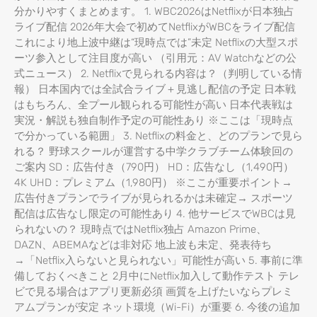
分かりやすくまとめます。 1. WBC2026はNetflixが日本独占
ライブ配信 2026年大会で初めてNetflixがWBCをライブ配信
これにより地上波中継は“現時点では”未定 Netflixの大型スポ
ーツ参入として注目度が高い （引用元：AV Watchなどの公
式ニュース） 2. Netflixで見られる内容は？（判明している情
報） 日本国内では全試合ライブ＋見逃し配信の予定 日本戦
はもちろん、全プール観られる可能性が高い 日本代表戦は
実況・解説も独自制作予定の可能性あり ※ここは「現時点
で分かっている範囲」 3. Netflixの料金と、どのプランで見ら
れる？ 野球スクールが運営する中学クラブチーム体験回の
ご案内 SD：広告付き（790円） HD：広告なし（1,490円）
4K UHD：プレミアム（1,980円） ※ここが重要ポイント→
広告付きプランでライブが見られるかは未確定→ スポーツ
配信は広告なし限定の可能性あり 4. 他サービスでWBCは見
られないの？ 現時点ではNetflix独占 Amazon Prime、
DAZN、ABEMAなどは非対応 地上波も未定、発表待ち
→「Netflix入らないと見られない」可能性が高い 5. 事前に準
備しておくべきこと 2月中にNetflix加入して動作テスト テレ
ビで見る場合はアプリ更新必須 画質を上げたいならプレミ
アムプランが安定 ネット環境（Wi-Fi）が重要 6. 今後の追加