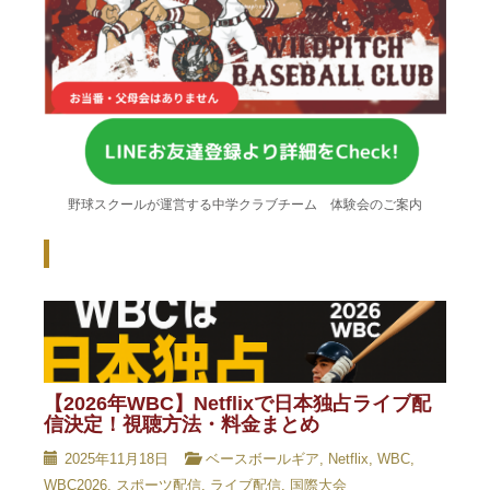
野球スクールが運営する中学クラブチーム 体験会のご案内
Recent Posts - 新着記事 -
【2026年WBC】Netflixで日本独占ライブ配
信決定！視聴方法・料金まとめ
2025年11月18日
ベースボールギア
,
Netflix
,
WBC
,
WBC2026
,
スポーツ配信
,
ライブ配信
,
国際大会