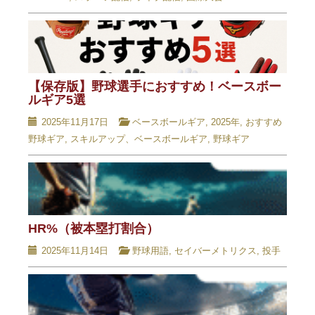
【保存版】野球選手におすすめ！ベースボー
ルギア5選
2025年11月17日
ベースボールギア
,
2025年
,
おすすめ
野球ギア
,
スキルアップ、ベースボールギア
,
野球ギア
HR%（被本塁打割合）
2025年11月14日
野球用語
,
セイバーメトリクス
,
投手