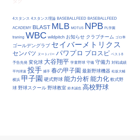
タグ
4スタンス
4スタンス理論
BASEBALLFEED
BASEBALLFEED
NPB
MLB
BLAST
ACADEMY
MOTUS
PL学園
WBC
お知らせ
クラブチーム
wildpitch
traning
ゴロ率
セイバーメトリクス
ゴールデングラブ
パワプロ
プロスピ
センバツ
ヌートバー
ベスト8
大谷翔平
守備力
変化球
予告先発
学童野球
守備
対戦成績
投手
春の甲子園
最新野球機器
平均球速
捕手
松坂大輔
甲子園
能力分析
能力化
硬式野球
軟式野
横浜
高校野球
野球スクール
野球教室
球
鈴木誠也