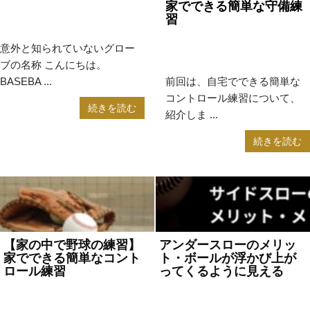
家でできる簡単な守備練
2023年4月14日
コラム
,
大
習
学野球
,
学童野球
,
高校野球
2023年2月2日
コラム
,
高校
意外と知られていないグロー
野球
ブの名称 こんにちは。
BASEBA ...
前回は、自宅でできる簡単な
コントロール練習について、
続きを読む
紹介しま ...
続きを読む
【家の中で野球の練習】
アンダースローのメリッ
家でできる簡単なコント
ト・ボールが浮かび上が
ロール練習
ってくるように見える
2023年1月16日
コラム
,
高校
2023年1月11日
コラム
野球