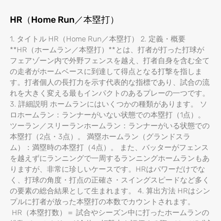
HR（Home Run／本塁打）
1. タイトル HR（Home Run／本塁打） 2. 定義・概要
**HR（ホームラン／本塁打）**とは、打者が打った打球が
フェアゾーン内で外野フェンスを越え、打者自身を含む全て
の走者がホームベースに到達して得点となる打撃を指しま
す。打者個人の長打力を示す代表的な指標であり、試合の流
れを大きく変える最もインパクトのあるプレーの一つです。
3. 詳細説明 ホームランにはいくつかの種類があります。 ソ
ロホームラン：ランナーがいない状態での本塁打（1点）。
ツーラン／スリーランホームラン：ランナーがいる状態での
本塁打（2点・3点）。 満塁ホームラン（グランドスラ
ム）：満塁時の本塁打（4点）。 また、バッターがフェンス
を越えずにランニングで一周するランニングホームランもあ
りますが、非常に珍しいケースです。HRはパワーだけでな
く、打球の角度・打点の正確さ・スイングスピードなど多く
の要素の総合結果として生まれます。 4. 算出方法 HRはシン
プルに打者が放った本塁打の本数でカウントされます。
HR（本塁打数）＝ 試合やシーズン中に打ったホームランの