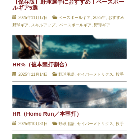
【保存版】野球選手におすすめ！ベースボー
ルギア5選
2025年11月17日
ベースボールギア
,
2025年
,
おすすめ
野球ギア
,
スキルアップ、ベースボールギア
,
野球ギア
HR%（被本塁打割合）
2025年11月14日
野球用語
,
セイバーメトリクス
,
投手
HR（Home Run／本塁打）
2025年10月31日
野球用語
,
セイバーメトリクス
,
投手