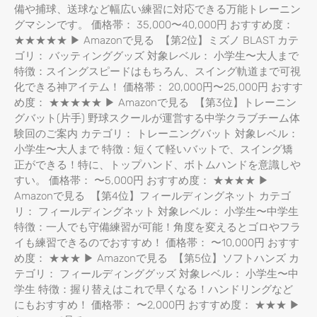
備や捕球、送球など幅広い練習に対応できる万能トレーニン
グマシンです。 価格帯： 35,000〜40,000円 おすすめ度：
★★★★★ ▶ Amazonで見る 【第2位】ミズノ BLAST カテ
ゴリ： バッティンググッズ 対象レベル： 小学生〜大人まで
特徴：スイングスピードはもちろん、スイング軌道まで可視
化できる神アイテム！ 価格帯： 20,000円〜25,000円 おすす
め度： ★★★★★ ▶ Amazonで見る 【第3位】トレーニン
グバット(片手) 野球スクールが運営する中学クラブチーム体
験回のご案内 カテゴリ： トレーニングバット 対象レベル：
小学生〜大人まで 特徴：短くて軽いバットで、スイング矯
正ができる！特に、トップハンド、ボトムハンドを意識しや
すい。 価格帯： 〜5,000円 おすすめ度： ★★★★ ▶
Amazonで見る 【第4位】フィールディングネット カテゴ
リ： フィールディングネット 対象レベル： 小学生〜中学生
特徴：一人でも守備練習が可能！角度を変えるとゴロやフラ
イも練習できるのでおすすめ！ 価格帯： 〜10,000円 おすす
め度： ★★★ ▶ Amazonで見る 【第5位】ソフトハンズ カ
テゴリ： フィールディンググッズ 対象レベル： 小学生〜中
学生 特徴：握り替えはこれで早くなる！ハンドリングなど
にもおすすめ！ 価格帯： 〜2,000円 おすすめ度： ★★★ ▶