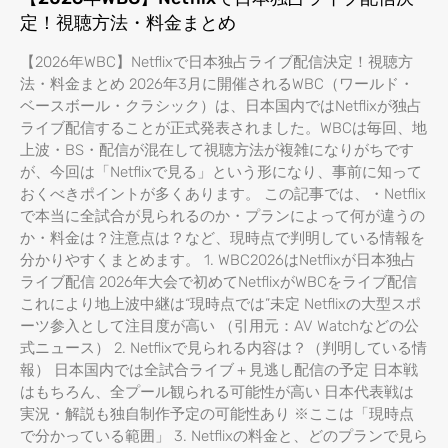
定！視聴方法・料金まとめ
【2026年WBC】Netflixで日本独占ライブ配信決定！視聴方
法・料金まとめ 2026年3月に開催されるWBC（ワールド・
ベースボール・クラシック）は、日本国内ではNetflixが独占
ライブ配信することが正式発表されました。WBCは毎回、地
上波・BS・配信が混在して視聴方法が複雑になりがちです
が、今回は「Netflixで見る」という形になり、事前に知って
おくべきポイントが多くあります。 この記事では、・Netflix
で本当に全試合が見られるのか・プランによって何が違うの
か・料金は？注意点は？など、現時点で判明している情報を
分かりやすくまとめます。 1. WBC2026はNetflixが日本独占
ライブ配信 2026年大会で初めてNetflixがWBCをライブ配信
これにより地上波中継は“現時点では”未定 Netflixの大型スポ
ーツ参入として注目度が高い （引用元：AV Watchなどの公
式ニュース） 2. Netflixで見られる内容は？（判明している情
報） 日本国内では全試合ライブ＋見逃し配信の予定 日本戦
はもちろん、全プール観られる可能性が高い 日本代表戦は
実況・解説も独自制作予定の可能性あり ※ここは「現時点
で分かっている範囲」 3. Netflixの料金と、どのプランで見ら