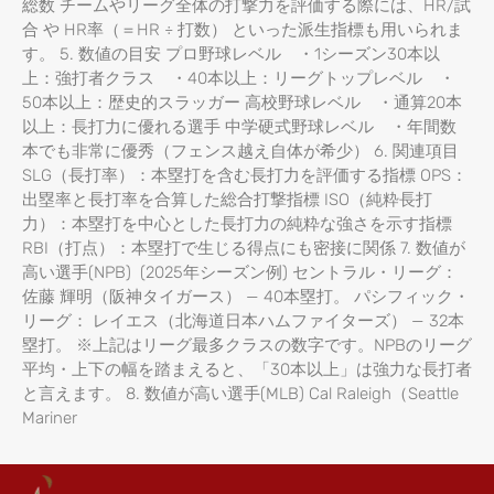
総数 チームやリーグ全体の打撃力を評価する際には、HR/試
合 や HR率（＝HR ÷ 打数） といった派生指標も用いられま
す。 5. 数値の目安 プロ野球レベル ・1シーズン30本以
上：強打者クラス ・40本以上：リーグトップレベル ・
50本以上：歴史的スラッガー 高校野球レベル ・通算20本
以上：長打力に優れる選手 中学硬式野球レベル ・年間数
本でも非常に優秀（フェンス越え自体が希少） 6. 関連項目
SLG（長打率）：本塁打を含む長打力を評価する指標 OPS：
出塁率と長打率を合算した総合打撃指標 ISO（純粋長打
力）：本塁打を中心とした長打力の純粋な強さを示す指標
RBI（打点）：本塁打で生じる得点にも密接に関係 7. 数値が
高い選手(NPB) (2025年シーズン例) セントラル・リーグ：
佐藤 輝明（阪神タイガース） — 40本塁打。 パシフィック・
リーグ： レイエス（北海道日本ハムファイターズ） — 32本
塁打。 ※上記はリーグ最多クラスの数字です。NPBのリーグ
平均・上下の幅を踏まえると、「30本以上」は強力な長打者
と言えます。 8. 数値が高い選手(MLB) Cal Raleigh（Seattle
Mariner