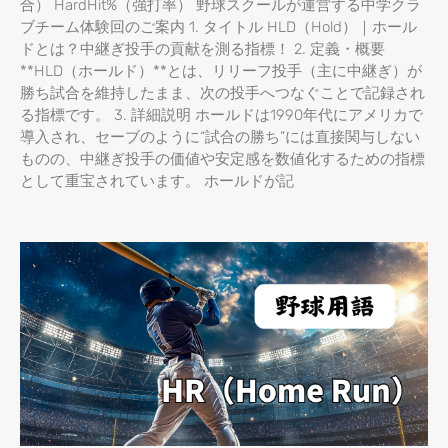
合） HardHit%（強打率） 野球スクールが運営する中学クラ
ブチーム体験回のご案内 1. タイトル HLD（Hold）｜ホール
ドとは？中継ぎ投手の貢献を測る指標！ 2. 定義・概要
**HLD（ホールド）**とは、リリーフ投手（主に中継ぎ）が
勝ち試合を維持したまま、次の投手へつなぐことで記録され
る指標です。 3. 詳細説明 ホールドは1990年代にアメリカで
導入され、セーブのように“試合の勝ち”には直接関与しない
ものの、中継ぎ投手の価値や安定感を数値化するための指標
として重宝されています。 ホールドが記