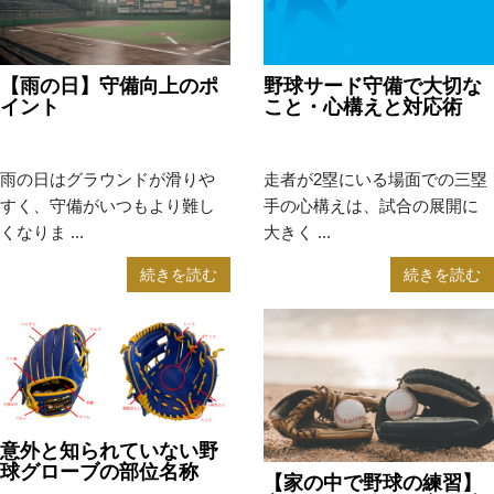
【雨の日】守備向上のポ
野球サード守備で大切な
イント
こと・心構えと対応術
2024年11月6日
コラム
2024年9月30日
コラム
雨の日はグラウンドが滑りや
走者が2塁にいる場面での三塁
すく、守備がいつもより難し
手の心構えは、試合の展開に
くなりま ...
大きく ...
続きを読む
続きを読む
意外と知られていない野
球グローブの部位名称
【家の中で野球の練習】