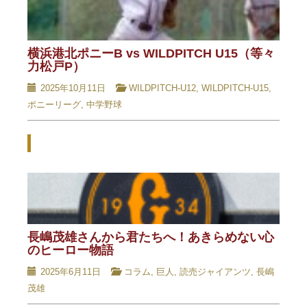
横浜港北ポニーB vs WILDPITCH U15（等々
力松戸P）
2025年10月11日
WILDPITCH-U12
,
WILDPITCH-U15
,
ポニーリーグ
,
中学野球
Related Posts - 関連記事 -
長嶋茂雄さんから君たちへ！あきらめない心
のヒーロー物語
2025年6月11日
コラム
,
巨人
,
読売ジャイアンツ
,
長嶋
茂雄