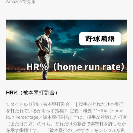
Amazonで見る
HR%（被本塁打割合）
1. タイトル HR%（被本塁打割合）｜投手がどれだけ本塁打
を打たれているかを示す指標 2. 定義・概要 **HR%（Home
Run Percentage／被本塁打割合）**は、投手が対戦した打者
（または打席）のうち、どれだけの割合で本塁打を許したか
を示す指標です。 「被本塁打のしやすさ」をシンプルな割