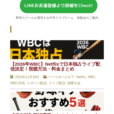
野球スクールが運営する中学クラブチーム 体験会のご案内
Recent Posts - 新着記事 -
【2026年WBC】Netflixで日本独占ライブ配
信決定！視聴方法・料金まとめ
2025年11月18日
ベースボールギア
,
Netflix
,
WBC
,
WBC2026
,
スポーツ配信
,
ライブ配信
,
国際大会