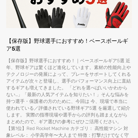
【保存版】野球選手におすすめ！ベースボールギ
ア5選
【保存版】野球選手におすすめ！｜ベースボールギア5選 近
年、野球ギアは驚くほど進化しています。素材の性能向上や
テクノロジーの発展によって、プレーをサポートしてくれる
アイテムが次々と登場し、選手のパフォーマンス向上に直結
するギアも増えてきました。 「どれを選べばいいかわから
ない…」「最新の人気アイテムを知りたい！」そんな悩みを
持つ選手・保護者の方のために、今回は 今、現場で本当に
使われている／評価されている野球ギア5選 を厳選して紹介
します。 実際の指導現場や選手からの評判も踏まえながら
まとめたので、ギア選びの参考にぜひご活用ください。
【第1位】Red Rocket Machine カテゴリ： 高性能マシン 対
象レベル： 小学高学年〜大人まで 特徴：打撃だけでなく守