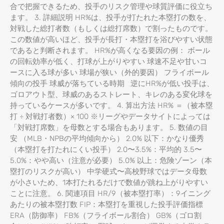
合で把握できるため、投手のリスク管理や球質評価に役立ち
ます。 3. 詳細説明 HR%は、投手が打たれた本塁打の数を、
対戦した総打者数（もしくは総打席数）で割ったものです。
この数値が高いほど、投手が長打・本塁打を浴びやすい状態
であると判断されます。 HR%が高くなる要因の例： ボール
の回転効率が低く、打球が上がりやすい 球速不足や甘いコ
ースに入る球が多い 球場が狭い（外的要因） フライボール
傾向の投手 球威が落ちている時期 逆にHR%が低い投手は、
ゴロアウト型、球威のあるストレート、キレのある変化球を
持っているケースが多いです。 4. 算出方法 HR% ＝（被本塁
打 ÷ 対戦打者数）× 100 ※リーグやデータサイトによっては
「対戦打席数」を母数とする場合もあります。 5. 数値の目
安 （MLB・NPBの平均傾向から） 2.0% 以下：かなり優秀
（本塁打を打たれにくい投手） 2.0〜3.5%：平均的 3.5〜
5.0%：やや高い（注意が必要） 5.0% 以上：危険ゾーン（本
塁打のリスクが高い） 中学硬式〜高校野球ではデータ母数
が小さいため、1本打たれるだけで数値が跳ね上がりやすい
ことに注意。 6. 関連項目 HR/9（被本塁打率）：9イニング
あたりの被本塁打数 FIP：本塁打を重視した投手評価指標
ERA（防御率） FB%（フライボール割合） GB%（ゴロ割