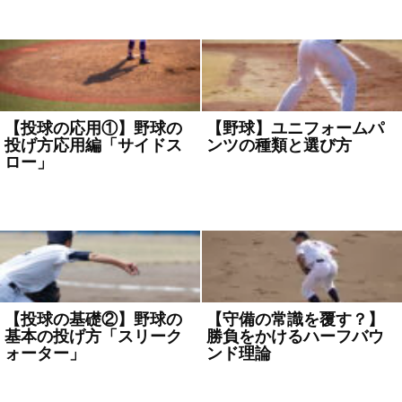
【投球の応用①】野球の
【野球】ユニフォームパ
投げ方応用編「サイドス
ンツの種類と選び方
ロー」
2022年12月20日
コラム
2022年12月23日
コラム
【投球の基礎②】野球の
【守備の常識を覆す？】
基本の投げ方「スリーク
勝負をかけるハーフバウ
ォーター」
ンド理論
2022年12月14日
コラム
,
学童
2022年12月6日
コラム