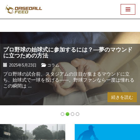
コ
ン
テ
ン
ツ
プロ野球の始球式に参加するには？―夢のマウンド
へ
に立つための方法
ス
2025年5月23日
コラム
キ
プロ野球の試合前、スタジアムの注目が集まるマウンドに立
ッ
ち、始球式で一球を投げる――。野球ファンなら一度は憧れる
プ
この瞬間は ...
続きを読む