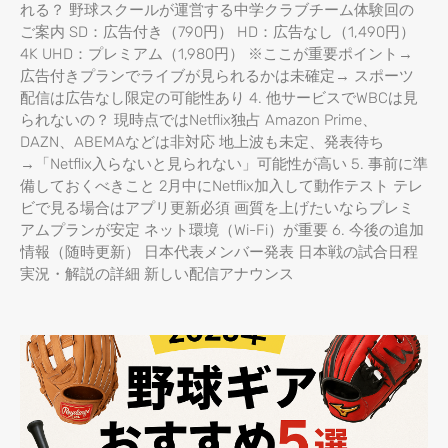
れる？ 野球スクールが運営する中学クラブチーム体験回の
ご案内 SD：広告付き（790円） HD：広告なし（1,490円）
4K UHD：プレミアム（1,980円） ※ここが重要ポイント→
広告付きプランでライブが見られるかは未確定→ スポーツ
配信は広告なし限定の可能性あり 4. 他サービスでWBCは見
られないの？ 現時点ではNetflix独占 Amazon Prime、
DAZN、ABEMAなどは非対応 地上波も未定、発表待ち
→「Netflix入らないと見られない」可能性が高い 5. 事前に準
備しておくべきこと 2月中にNetflix加入して動作テスト テレ
ビで見る場合はアプリ更新必須 画質を上げたいならプレミ
アムプランが安定 ネット環境（Wi-Fi）が重要 6. 今後の追加
情報（随時更新） 日本代表メンバー発表 日本戦の試合日程
実況・解説の詳細 新しい配信アナウンス