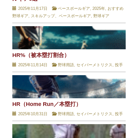
2025年11月17日
ベースボールギア
,
2025年
,
おすすめ
野球ギア
,
スキルアップ、ベースボールギア
,
野球ギア
HR%（被本塁打割合）
2025年11月14日
野球用語
,
セイバーメトリクス
,
投手
HR（Home Run／本塁打）
2025年10月31日
野球用語
,
セイバーメトリクス
,
投手