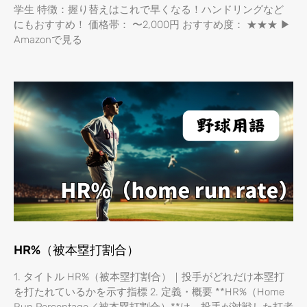
学生 特徴：握り替えはこれで早くなる！ハンドリングなど
にもおすすめ！ 価格帯： 〜2,000円 おすすめ度： ★★★ ▶
Amazonで見る
HR%（被本塁打割合）
1. タイトル HR%（被本塁打割合）｜投手がどれだけ本塁打
を打たれているかを示す指標 2. 定義・概要 **HR%（Home