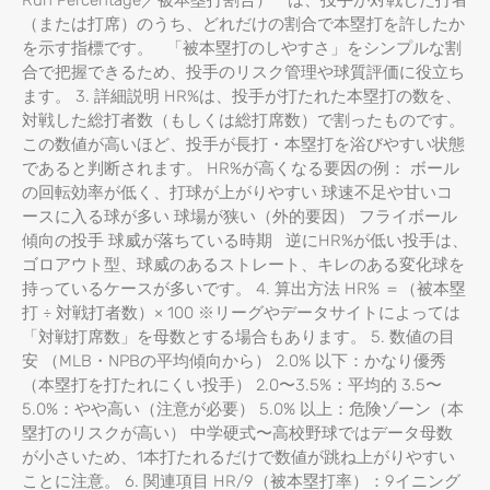
Run Percentage／被本塁打割合）**は、投手が対戦した打者
（または打席）のうち、どれだけの割合で本塁打を許したか
を示す指標です。 「被本塁打のしやすさ」をシンプルな割
合で把握できるため、投手のリスク管理や球質評価に役立ち
ます。 3. 詳細説明 HR%は、投手が打たれた本塁打の数を、
対戦した総打者数（もしくは総打席数）で割ったものです。
この数値が高いほど、投手が長打・本塁打を浴びやすい状態
であると判断されます。 HR%が高くなる要因の例： ボール
の回転効率が低く、打球が上がりやすい 球速不足や甘いコ
ースに入る球が多い 球場が狭い（外的要因） フライボール
傾向の投手 球威が落ちている時期 逆にHR%が低い投手は、
ゴロアウト型、球威のあるストレート、キレのある変化球を
持っているケースが多いです。 4. 算出方法 HR% ＝（被本塁
打 ÷ 対戦打者数）× 100 ※リーグやデータサイトによっては
「対戦打席数」を母数とする場合もあります。 5. 数値の目
安 （MLB・NPBの平均傾向から） 2.0% 以下：かなり優秀
（本塁打を打たれにくい投手） 2.0〜3.5%：平均的 3.5〜
5.0%：やや高い（注意が必要） 5.0% 以上：危険ゾーン（本
塁打のリスクが高い） 中学硬式〜高校野球ではデータ母数
が小さいため、1本打たれるだけで数値が跳ね上がりやすい
ことに注意。 6. 関連項目 HR/9（被本塁打率）：9イニング