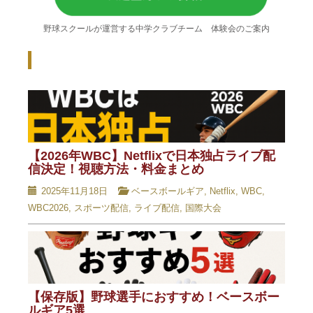
野球スクールが運営する中学クラブチーム 体験会のご案内
Recent Posts - 新着記事 -
【2026年WBC】Netflixで日本独占ライブ配
信決定！視聴方法・料金まとめ
2025年11月18日
ベースボールギア
,
Netflix
,
WBC
,
WBC2026
,
スポーツ配信
,
ライブ配信
,
国際大会
【保存版】野球選手におすすめ！ベースボー
ルギア5選