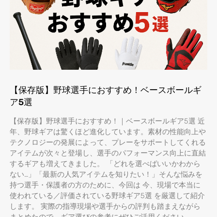
【保存版】野球選手におすすめ！ベースボールギ
ア5選
【保存版】野球選手におすすめ！｜ベースボールギア5選 近
年、野球ギアは驚くほど進化しています。素材の性能向上や
テクノロジーの発展によって、プレーをサポートしてくれる
アイテムが次々と登場し、選手のパフォーマンス向上に直結
するギアも増えてきました。 「どれを選べばいいかわから
ない…」「最新の人気アイテムを知りたい！」そんな悩みを
持つ選手・保護者の方のために、今回は 今、現場で本当に
使われている／評価されている野球ギア5選 を厳選して紹介
します。 実際の指導現場や選手からの評判も踏まえながら