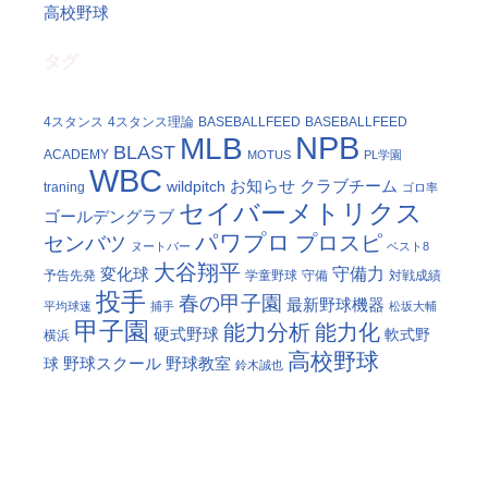
高校野球
タグ
4スタンス
4スタンス理論
BASEBALLFEED
BASEBALLFEED
NPB
MLB
BLAST
ACADEMY
MOTUS
PL学園
WBC
お知らせ
クラブチーム
wildpitch
traning
ゴロ率
セイバーメトリクス
ゴールデングラブ
パワプロ
プロスピ
センバツ
ヌートバー
ベスト8
大谷翔平
守備力
変化球
予告先発
学童野球
守備
対戦成績
投手
春の甲子園
最新野球機器
平均球速
捕手
松坂大輔
甲子園
能力分析
能力化
硬式野球
軟式野
横浜
高校野球
野球スクール
野球教室
球
鈴木誠也