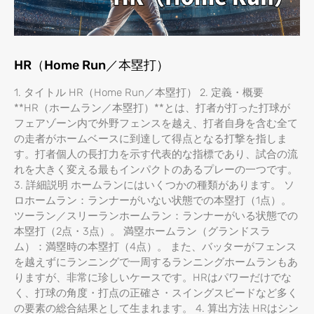
HR（Home Run／本塁打）
1. タイトル HR（Home Run／本塁打） 2. 定義・概要
**HR（ホームラン／本塁打）**とは、打者が打った打球が
フェアゾーン内で外野フェンスを越え、打者自身を含む全て
の走者がホームベースに到達して得点となる打撃を指しま
す。打者個人の長打力を示す代表的な指標であり、試合の流
れを大きく変える最もインパクトのあるプレーの一つです。
3. 詳細説明 ホームランにはいくつかの種類があります。 ソ
ロホームラン：ランナーがいない状態での本塁打（1点）。
ツーラン／スリーランホームラン：ランナーがいる状態での
本塁打（2点・3点）。 満塁ホームラン（グランドスラ
ム）：満塁時の本塁打（4点）。 また、バッターがフェンス
を越えずにランニングで一周するランニングホームランもあ
りますが、非常に珍しいケースです。HRはパワーだけでな
く、打球の角度・打点の正確さ・スイングスピードなど多く
の要素の総合結果として生まれます。 4. 算出方法 HRはシン