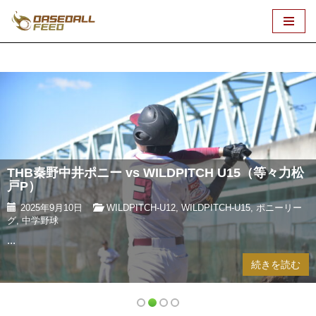
コ
ン
テ
ン
ツ
へ
ス
キ
THB秦野中井ポニー vs WILDPITCH U15（等々力松
ッ
戸P）
プ
2025年9月10日
WILDPITCH-U12
,
WILDPITCH-U15
,
ポニーリー
グ
,
中学野球
...
続きを読む