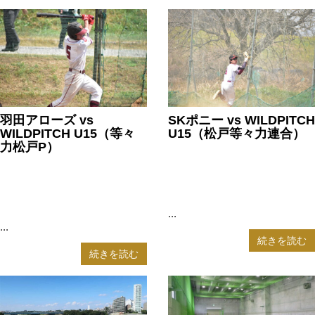
羽田アローズ vs
SKポニー vs WILDPITCH
WILDPITCH U15（等々
U15（松戸等々力連合）
力松戸P）
2025年8月20日
2025年8月31日
WILDPITCH-U12
,
WILDPITCH-U15
,
WILDPITCH-U12
,
WILDPITCH-U15
,
ポニーリーグ
,
中学野球
ポニーリーグ
,
中学野球
...
...
続きを読む
続きを読む