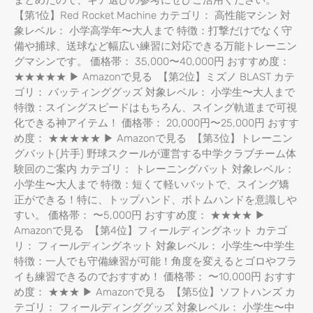
まとめたので、ギア選びの参考にぜひご活用ください。
【第1位】Red Rocket Machine カテゴリ： 高性能マシン 対
象レベル： 小学高学年〜大人まで 特徴：打撃だけでなく守
備や捕球、送球など幅広い練習に対応できる万能トレーニン
グマシンです。 価格帯： 35,000〜40,000円 おすすめ度：
★★★★★ ▶ Amazonで見る 【第2位】ミズノ BLAST カテ
ゴリ： バッティンググッズ 対象レベル： 小学生〜大人まで
特徴：スイングスピードはもちろん、スイング軌道まで可視
化できる神アイテム！ 価格帯： 20,000円〜25,000円 おすす
め度： ★★★★★ ▶ Amazonで見る 【第3位】トレーニン
グバット(片手) 野球スクールが運営する中学クラブチーム体
験回のご案内 カテゴリ： トレーニングバット 対象レベル：
小学生〜大人まで 特徴：短くて軽いバットで、スイング矯
正ができる！特に、トップハンド、ボトムハンドを意識しや
すい。 価格帯： 〜5,000円 おすすめ度： ★★★★ ▶
Amazonで見る 【第4位】フィールディングネット カテゴ
リ： フィールディングネット 対象レベル： 小学生〜中学生
特徴：一人でも守備練習が可能！角度を変えるとゴロやフラ
イも練習できるのでおすすめ！ 価格帯： 〜10,000円 おすす
め度： ★★★ ▶ Amazonで見る 【第5位】ソフトハンズ カ
テゴリ： フィールディンググッズ 対象レベル： 小学生〜中