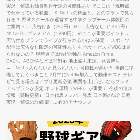
実況・解説も独自制作予定の可能性あり ※ここは「現時点
で分かっている範囲」 3. Netflixの料金と、どのプランで見ら
れる？ 野球スクールが運営する中学クラブチーム体験回の
ご案内 SD：広告付き（790円） HD：広告なし（1,490円）
4K UHD：プレミアム（1,980円） ※ここが重要ポイント→
広告付きプランでライブが見られるかは未確定→ スポーツ
配信は広告なし限定の可能性あり 4. 他サービスでWBCは見
られないの？ 現時点ではNetflix独占 Amazon Prime、
DAZN、ABEMAなどは非対応 地上波も未定、発表待ち
→「Netflix入らないと見られない」可能性が高い 5. 事前に準
備しておくべきこと 2月中にNetflix加入して動作テスト テレ
ビで見る場合はアプリ更新必須 画質を上げたいならプレミ
アムプランが安定 ネット環境（Wi-Fi）が重要 6. 今後の追加
情報（随時更新） 日本代表メンバー発表 日本戦の試合日程
実況・解説の詳細 新しい配信アナウンス