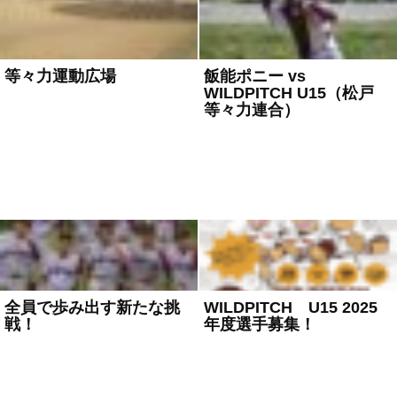
等々力運動広場
飯能ポニー vs
WILDPITCH U15（松戸
2025年8月19日
WILDPITCH
等々力連合）
2025年7月19日
WILDPITCH-
U12
,
WILDPITCH-U15
,
ポニーリーグ
,
中学野球
全員で歩み出す新たな挑
WILDPITCH U15 2025
戦！
年度選手募集！
2025年6月24日
WILDPITCH
,
2025年6月20日
WILDPITCH
,
WILDPITCH-U15
,
中学野球
WILDPITCH-U15