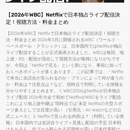
【2026年WBC】Netflixで日本独占ライブ配信決
定！視聴方法・料金まとめ
【2026年WBC】Netflixで日本独占ライブ配信決定！視聴方
法・料金まとめ 2026年3月に開催されるWBC（ワールド・
ベースボール・クラシック）は、日本国内ではNetflixが独占
ライブ配信することが正式発表されました。WBCは毎回、地
上波・BS・配信が混在して視聴方法が複雑になりがちです
が、今回は「Netflixで見る」という形になり、事前に知って
おくべきポイントが多くあります。 この記事では、・Netflix
で本当に全試合が見られるのか・プランによって何が違うの
か・料金は？注意点は？など、現時点で判明している情報を
分かりやすくまとめます。 1. WBC2026はNetflixが日本独占
ライブ配信 2026年大会で初めてNetflixがWBCをライブ配信
これにより地上波中継は“現時点では”未定 Netflixの大型スポ
ーツ参入として注目度が高い （引用元：AV Watchなどの公
式ニュース） 2. Netflixで見られる内容は？（判明している情
報） 日本国内では全試合ライブ＋見逃し配信の予定 日本戦
はもちろん、全プール観られる可能性が高い 日本代表戦は