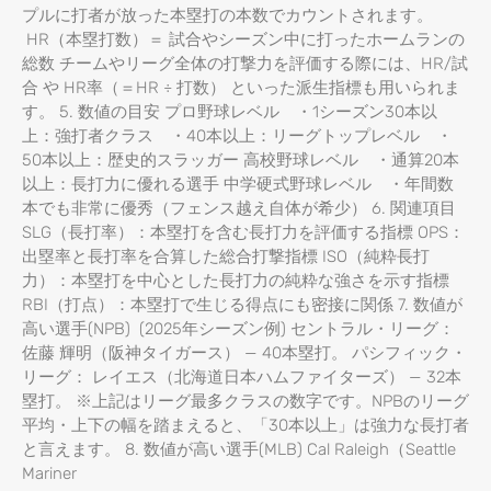
プルに打者が放った本塁打の本数でカウントされます。
HR（本塁打数）＝ 試合やシーズン中に打ったホームランの
総数 チームやリーグ全体の打撃力を評価する際には、HR/試
合 や HR率（＝HR ÷ 打数） といった派生指標も用いられま
す。 5. 数値の目安 プロ野球レベル ・1シーズン30本以
上：強打者クラス ・40本以上：リーグトップレベル ・
50本以上：歴史的スラッガー 高校野球レベル ・通算20本
以上：長打力に優れる選手 中学硬式野球レベル ・年間数
本でも非常に優秀（フェンス越え自体が希少） 6. 関連項目
SLG（長打率）：本塁打を含む長打力を評価する指標 OPS：
出塁率と長打率を合算した総合打撃指標 ISO（純粋長打
力）：本塁打を中心とした長打力の純粋な強さを示す指標
RBI（打点）：本塁打で生じる得点にも密接に関係 7. 数値が
高い選手(NPB) (2025年シーズン例) セントラル・リーグ：
佐藤 輝明（阪神タイガース） — 40本塁打。 パシフィック・
リーグ： レイエス（北海道日本ハムファイターズ） — 32本
塁打。 ※上記はリーグ最多クラスの数字です。NPBのリーグ
平均・上下の幅を踏まえると、「30本以上」は強力な長打者
と言えます。 8. 数値が高い選手(MLB) Cal Raleigh（Seattle
Mariner