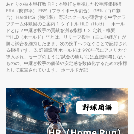
あたりの被本塁打数 FIP：本塁打を重視した投手評価指標
ERA（防御率） FB%（フライボール割合） GB%（ゴロ割
合） HardHit%（強打率） 野球スクールが運営する中学クラ
ブチーム体験回のご案内 1. タイトル HLD（Hold）｜ホール
ドとは？中継ぎ投手の貢献を測る指標！ 2. 定義・概要
**HLD（ホールド）**とは、リリーフ投手（主に中継ぎ）が
勝ち試合を維持したまま、次の投手へつなぐことで記録され
る指標です。 3. 詳細説明 ホールドは1990年代にアメリカで
導入され、セーブのように“試合の勝ち”には直接関与しない
ものの、中継ぎ投手の価値や安定感を数値化するための指標
として重宝されています。 ホールドが記