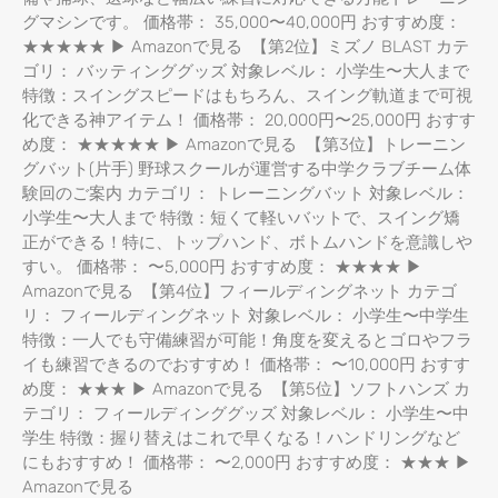
グマシンです。 価格帯： 35,000〜40,000円 おすすめ度：
★★★★★ ▶ Amazonで見る 【第2位】ミズノ BLAST カテ
ゴリ： バッティンググッズ 対象レベル： 小学生〜大人まで
特徴：スイングスピードはもちろん、スイング軌道まで可視
化できる神アイテム！ 価格帯： 20,000円〜25,000円 おすす
め度： ★★★★★ ▶ Amazonで見る 【第3位】トレーニン
グバット(片手) 野球スクールが運営する中学クラブチーム体
験回のご案内 カテゴリ： トレーニングバット 対象レベル：
小学生〜大人まで 特徴：短くて軽いバットで、スイング矯
正ができる！特に、トップハンド、ボトムハンドを意識しや
すい。 価格帯： 〜5,000円 おすすめ度： ★★★★ ▶
Amazonで見る 【第4位】フィールディングネット カテゴ
リ： フィールディングネット 対象レベル： 小学生〜中学生
特徴：一人でも守備練習が可能！角度を変えるとゴロやフラ
イも練習できるのでおすすめ！ 価格帯： 〜10,000円 おすす
め度： ★★★ ▶ Amazonで見る 【第5位】ソフトハンズ カ
テゴリ： フィールディンググッズ 対象レベル： 小学生〜中
学生 特徴：握り替えはこれで早くなる！ハンドリングなど
にもおすすめ！ 価格帯： 〜2,000円 おすすめ度： ★★★ ▶
Amazonで見る