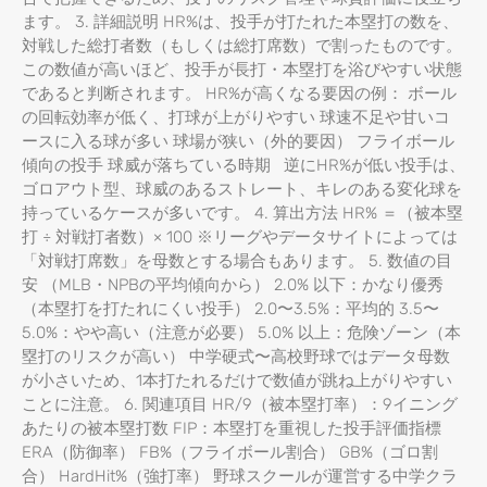
ます。 3. 詳細説明 HR%は、投手が打たれた本塁打の数を、
対戦した総打者数（もしくは総打席数）で割ったものです。
この数値が高いほど、投手が長打・本塁打を浴びやすい状態
であると判断されます。 HR%が高くなる要因の例： ボール
の回転効率が低く、打球が上がりやすい 球速不足や甘いコ
ースに入る球が多い 球場が狭い（外的要因） フライボール
傾向の投手 球威が落ちている時期 逆にHR%が低い投手は、
ゴロアウト型、球威のあるストレート、キレのある変化球を
持っているケースが多いです。 4. 算出方法 HR% ＝（被本塁
打 ÷ 対戦打者数）× 100 ※リーグやデータサイトによっては
「対戦打席数」を母数とする場合もあります。 5. 数値の目
安 （MLB・NPBの平均傾向から） 2.0% 以下：かなり優秀
（本塁打を打たれにくい投手） 2.0〜3.5%：平均的 3.5〜
5.0%：やや高い（注意が必要） 5.0% 以上：危険ゾーン（本
塁打のリスクが高い） 中学硬式〜高校野球ではデータ母数
が小さいため、1本打たれるだけで数値が跳ね上がりやすい
ことに注意。 6. 関連項目 HR/9（被本塁打率）：9イニング
あたりの被本塁打数 FIP：本塁打を重視した投手評価指標
ERA（防御率） FB%（フライボール割合） GB%（ゴロ割
合） HardHit%（強打率） 野球スクールが運営する中学クラ