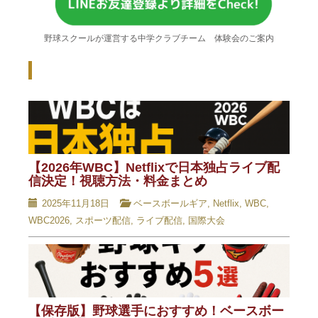
野球スクールが運営する中学クラブチーム 体験会のご案内
Recent Posts - 新着記事 -
【2026年WBC】Netflixで日本独占ライブ配
信決定！視聴方法・料金まとめ
2025年11月18日
ベースボールギア
,
Netflix
,
WBC
,
WBC2026
,
スポーツ配信
,
ライブ配信
,
国際大会
【保存版】野球選手におすすめ！ベースボー