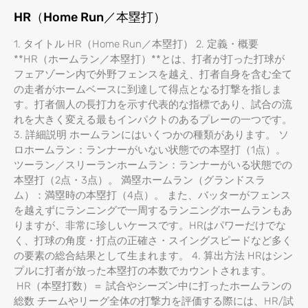
HR（Home Run／本塁打）
1. タイトル HR（Home Run／本塁打） 2. 定義・概要
**HR（ホームラン／本塁打）**とは、打者が打った打球が
フェアゾーン内で外野フェンスを越え、打者自身を含む全て
の走者がホームベースに到達して得点となる打撃を指しま
す。打者個人の長打力を示す代表的な指標であり、試合の流
れを大きく変える最もインパクトのあるプレーの一つです。
3. 詳細説明 ホームランにはいくつかの種類があります。 ソ
ロホームラン：ランナーがいない状態での本塁打（1点）。
ツーラン／スリーランホームラン：ランナーがいる状態での
本塁打（2点・3点）。 満塁ホームラン（グランドスラ
ム）：満塁時の本塁打（4点）。 また、バッターがフェンス
を越えずにランニングで一周するランニングホームランもあ
りますが、非常に珍しいケースです。HRはパワーだけでな
く、打球の角度・打点の正確さ・スイングスピードなど多く
の要素の総合結果として生まれます。 4. 算出方法 HRはシン
プルに打者が放った本塁打の本数でカウントされます。
HR（本塁打数）＝ 試合やシーズン中に打ったホームランの
総数 チームやリーグ全体の打撃力を評価する際には、HR/試