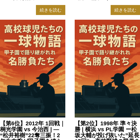
続きを読む
続きを読む
【第6位】2012年 1回戦｜
【第2位】1998年 準々決
桐光学園 vs 今治西 | —
勝 | 横浜 vs PL学園 ー松
“松井裕樹”22奪三振！2
坂大輔が投げ抜いた”延長