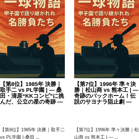
【第8位】1985年 決勝｜
【第7位】1996年 準々決
取手二 vs PL学園 | — 桑
勝｜松山商 vs 熊本工 | —
田・清原“KKコンビ”に挑
奇跡のバックホーム！伝
んだ、公立の星の奇跡 —
説のサヨナラ阻止劇 —
2025年7月31日
甲子園
,
高
2025年7月31日
甲子園
,
高
校野球
校野球
【第8位】1985年 決勝｜取手二
【第7位】1996年 準々決勝｜松
vs PL学園 |-桑田 ...
山商 vs 熊本工 | — ...