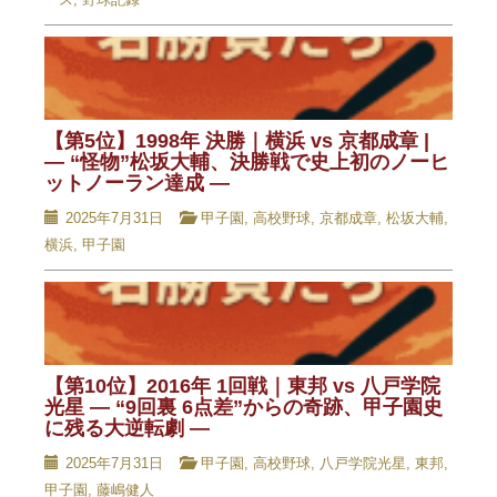
【第5位】1998年 決勝｜横浜 vs 京都成章 |
— “怪物”松坂大輔、決勝戦で史上初のノーヒ
ットノーラン達成 —
2025年7月31日
甲子園
,
高校野球
,
京都成章
,
松坂大輔
,
横浜
,
甲子園
【第10位】2016年 1回戦｜東邦 vs 八戸学院
光星 — “9回裏 6点差”からの奇跡、甲子園史
に残る大逆転劇 —
2025年7月31日
甲子園
,
高校野球
,
八戸学院光星
,
東邦
,
甲子園
,
藤嶋健人