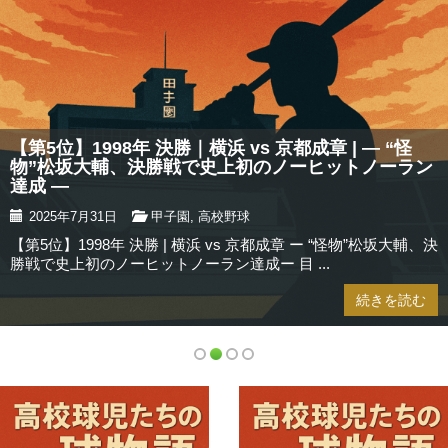
【第5位】1998年 決勝｜横浜 vs 京都成章 | — “怪
物”松坂大輔、決勝戦で史上初のノーヒットノーラン
達成 —
2025年7月31日
甲子園
,
高校野球
【第5位】1998年 決勝 | 横浜 vs 京都成章 ー “怪物”松坂大輔、決
勝戦で史上初のノーヒットノーラン達成ー 目 ...
続きを読む