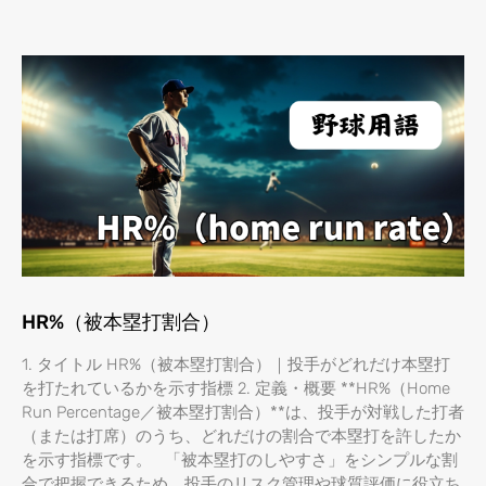
HR%（被本塁打割合）
1. タイトル HR%（被本塁打割合）｜投手がどれだけ本塁打
を打たれているかを示す指標 2. 定義・概要 **HR%（Home
Run Percentage／被本塁打割合）**は、投手が対戦した打者
（または打席）のうち、どれだけの割合で本塁打を許したか
を示す指標です。 「被本塁打のしやすさ」をシンプルな割
合で把握できるため、投手のリスク管理や球質評価に役立ち