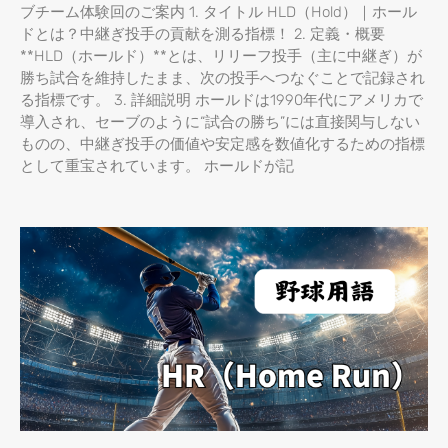
ブチーム体験回のご案内 1. タイトル HLD（Hold）｜ホール
ドとは？中継ぎ投手の貢献を測る指標！ 2. 定義・概要
**HLD（ホールド）**とは、リリーフ投手（主に中継ぎ）が
勝ち試合を維持したまま、次の投手へつなぐことで記録され
る指標です。 3. 詳細説明 ホールドは1990年代にアメリカで
導入され、セーブのように“試合の勝ち”には直接関与しない
ものの、中継ぎ投手の価値や安定感を数値化するための指標
として重宝されています。 ホールドが記