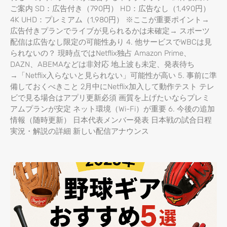
ご案内 SD：広告付き（790円） HD：広告なし（1,490円）
4K UHD：プレミアム（1,980円） ※ここが重要ポイント→
広告付きプランでライブが見られるかは未確定→ スポーツ
配信は広告なし限定の可能性あり 4. 他サービスでWBCは見
られないの？ 現時点ではNetflix独占 Amazon Prime、
DAZN、ABEMAなどは非対応 地上波も未定、発表待ち
→「Netflix入らないと見られない」可能性が高い 5. 事前に準
備しておくべきこと 2月中にNetflix加入して動作テスト テレ
ビで見る場合はアプリ更新必須 画質を上げたいならプレミ
アムプランが安定 ネット環境（Wi-Fi）が重要 6. 今後の追加
情報（随時更新） 日本代表メンバー発表 日本戦の試合日程
実況・解説の詳細 新しい配信アナウンス