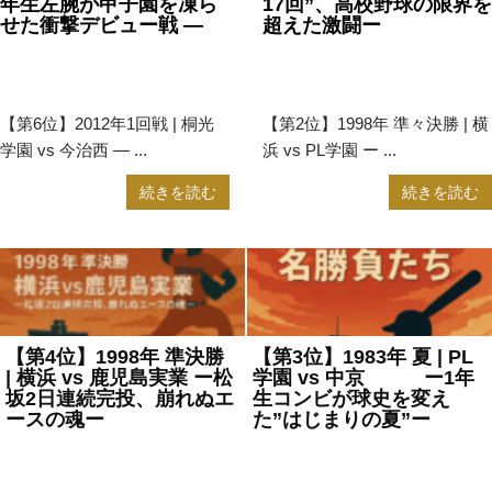
年生左腕が甲子園を凍ら
17回”、高校野球の限界を
せた衝撃デビュー戦 —
超えた激闘ー
2025年7月31日
甲子園
,
高
2025年7月25日
甲子園
,
高
校野球
校野球
【第6位】2012年1回戦 | 桐光
【第2位】1998年 準々決勝 | 横
学園 vs 今治西 — ...
浜 vs PL学園 ー ...
続きを読む
続きを読む
【第4位】1998年 準決勝
【第3位】1983年 夏 | PL
| 横浜 vs 鹿児島実業 ー松
学園 vs 中京 ー1年
坂2日連続完投、崩れぬエ
生コンビが球史を変え
ースの魂ー
た”はじまりの夏”ー
2025年7月25日
甲子園
,
高校
2025年7月25日
甲子園
,
高校
野球
野球