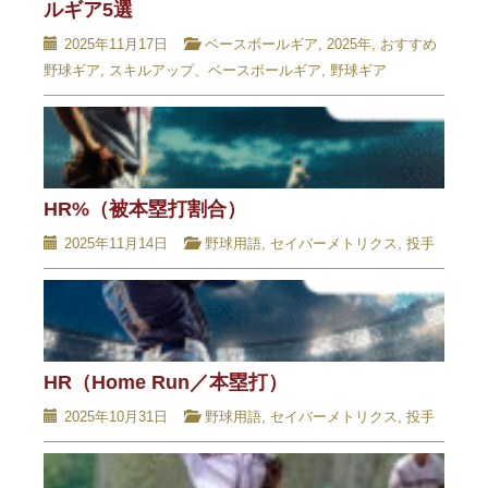
ルギア5選
2025年11月17日
ベースボールギア
,
2025年
,
おすすめ
野球ギア
,
スキルアップ、ベースボールギア
,
野球ギア
HR%（被本塁打割合）
2025年11月14日
野球用語
,
セイバーメトリクス
,
投手
HR（Home Run／本塁打）
2025年10月31日
野球用語
,
セイバーメトリクス
,
投手