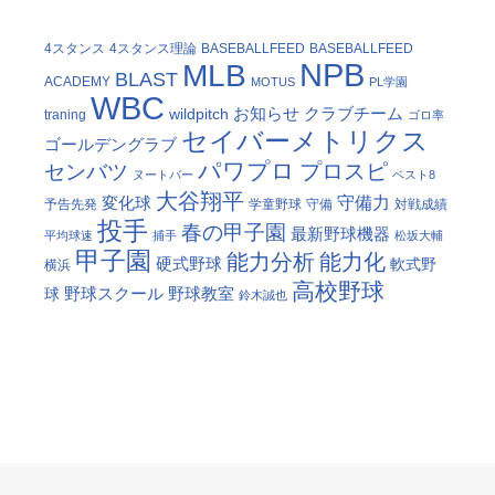
4スタンス
4スタンス理論
BASEBALLFEED
BASEBALLFEED
NPB
MLB
BLAST
ACADEMY
MOTUS
PL学園
WBC
お知らせ
クラブチーム
wildpitch
traning
ゴロ率
セイバーメトリクス
ゴールデングラブ
パワプロ
プロスピ
センバツ
ヌートバー
ベスト8
大谷翔平
守備力
変化球
予告先発
学童野球
守備
対戦成績
投手
春の甲子園
最新野球機器
平均球速
捕手
松坂大輔
甲子園
能力分析
能力化
硬式野球
軟式野
横浜
高校野球
野球スクール
野球教室
球
鈴木誠也