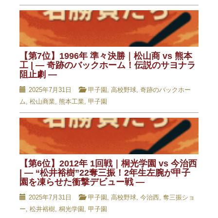
【第7位】1996年 準々決勝｜松山商 vs 熊本
工 | — 奇跡のバックホーム！伝説のサヨナラ
阻止劇 —
2025年7月31日
甲子園
,
高校野球
,
奇跡のバックホー
ム
,
松山商業
,
熊本工業
,
甲子園
【第6位】2012年 1回戦｜桐光学園 vs 今治西
| — “松井裕樹”22奪三振！2年生左腕が甲子
園を凍らせた衝撃デビュー戦 —
2025年7月31日
甲子園
,
高校野球
,
今治西
,
奪三振ショ
ー
,
松井裕樹
,
桐光学園
,
甲子園