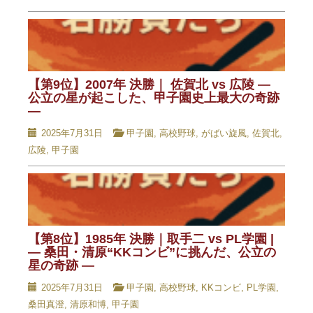
【第9位】2007年 決勝｜ 佐賀北 vs 広陵 —
公立の星が起こした、甲子園史上最大の奇跡
—
2025年7月31日
甲子園
,
高校野球
,
がばい旋風
,
佐賀北
,
広陵
,
甲子園
【第8位】1985年 決勝｜取手二 vs PL学園 |
— 桑田・清原“KKコンビ”に挑んだ、公立の
星の奇跡 —
2025年7月31日
甲子園
,
高校野球
,
KKコンビ
,
PL学園
,
桑田真澄
,
清原和博
,
甲子園