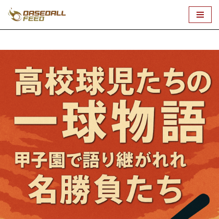
コ
ン
テ
ン
ツ
へ
ス
キ
ッ
プ