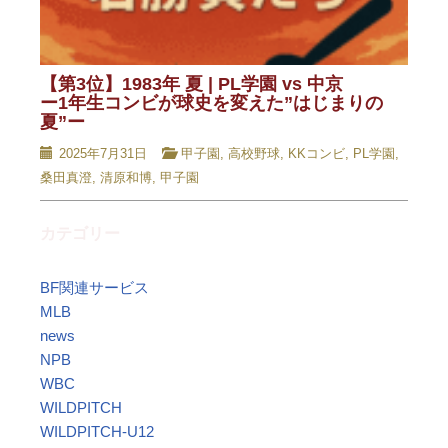
【第3位】1983年 夏 | PL学園 vs 中京
ー1年生コンビが球史を変えた”はじまりの
夏”ー
2025年7月31日
甲子園
,
高校野球
,
KKコンビ
,
PL学園
,
桑田真澄
,
清原和博
,
甲子園
カテゴリー
BF関連サービス
MLB
news
NPB
WBC
WILDPITCH
WILDPITCH-U12