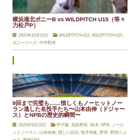
横浜港北ポニーB vs WILDPITCH U15（等々
力松戸P）
2025年10月11日
WILDPITCH-U12
,
WILDPITCH-U15
,
ポニーリーグ
,
中学野球
Related Posts - 関連記事 -
9回まで完璧も……惜しくもノーヒットノー
ラン逃した名投手たち〜山本由伸（ドジャー
ス）とNPBの歴史的瞬間〜
2025年9月22日
甲子園
,
高校野球
,
MLB
,
NPB
,
ノーヒ
ットノーラン
,
山本由伸
,
惜しい試合
,
投手特集
,
野球
,
野球ニュ
ース
,
野球記録