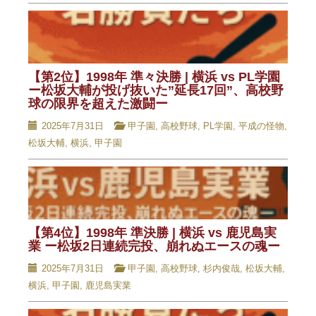
【第2位】1998年 準々決勝 | 横浜 vs PL学園
ー松坂大輔が投げ抜いた”延長17回”、高校野
球の限界を超えた激闘ー
2025年7月31日
甲子園
,
高校野球
,
PL学園
,
平成の怪物
,
松坂大輔
,
横浜
,
甲子園
【第4位】1998年 準決勝 | 横浜 vs 鹿児島実
業 ー松坂2日連続完投、崩れぬエースの魂ー
2025年7月31日
甲子園
,
高校野球
,
杉内俊哉
,
松坂大輔
,
横浜
,
甲子園
,
鹿児島実業