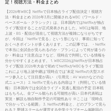
定！視聴方法・料金まとめ
【2026年WBC】Netflixで日本独占ライブ配信決定！視聴方
法・料金まとめ 2026年3月に開催されるWBC（ワールド・
ベースボール・クラシック）は、日本国内ではNetflixが独占
ライブ配信することが正式発表されました。WBCは毎回、地
上波・BS・配信が混在して視聴方法が複雑になりがちです
が、今回は「Netflixで見る」という形になり、事前に知って
おくべきポイントが多くあります。 この記事では、・Netflix
で本当に全試合が見られるのか・プランによって何が違うの
か・料金は？注意点は？など、現時点で判明している情報を
分かりやすくまとめます。 1. WBC2026はNetflixが日本独占
ライブ配信 2026年大会で初めてNetflixがWBCをライブ配信
これにより地上波中継は“現時点では”未定 Netflixの大型スポ
ーツ参入として注目度が高い （引用元：AV Watchなどの公
式ニュース） 2. Netflixで見られる内容は？（判明している情
報） 日本国内では全試合ライブ＋見逃し配信の予定 日本戦
はもちろん、全プール観られる可能性が高い 日本代表戦は
実況・解説も独自制作予定の可能性あり ※ここは「現時点
で分かっている範囲」 3. Netflixの料金と、どのプランで見ら
れる？ 野球スクールが運営する中学クラブチーム体験回の