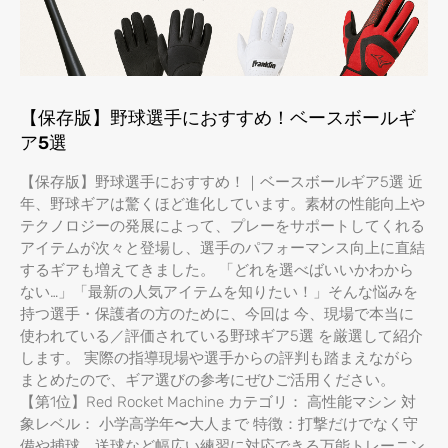
【保存版】野球選手におすすめ！ベースボールギ
ア5選
【保存版】野球選手におすすめ！｜ベースボールギア5選 近
年、野球ギアは驚くほど進化しています。素材の性能向上や
テクノロジーの発展によって、プレーをサポートしてくれる
アイテムが次々と登場し、選手のパフォーマンス向上に直結
するギアも増えてきました。 「どれを選べばいいかわから
ない…」「最新の人気アイテムを知りたい！」そんな悩みを
持つ選手・保護者の方のために、今回は 今、現場で本当に
使われている／評価されている野球ギア5選 を厳選して紹介
します。 実際の指導現場や選手からの評判も踏まえながら
まとめたので、ギア選びの参考にぜひご活用ください。
【第1位】Red Rocket Machine カテゴリ： 高性能マシン 対
象レベル： 小学高学年〜大人まで 特徴：打撃だけでなく守
備や捕球、送球など幅広い練習に対応できる万能トレーニン