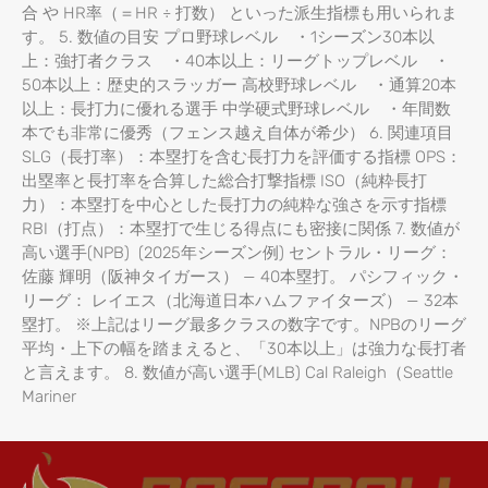
合 や HR率（＝HR ÷ 打数） といった派生指標も用いられま
す。 5. 数値の目安 プロ野球レベル ・1シーズン30本以
上：強打者クラス ・40本以上：リーグトップレベル ・
50本以上：歴史的スラッガー 高校野球レベル ・通算20本
以上：長打力に優れる選手 中学硬式野球レベル ・年間数
本でも非常に優秀（フェンス越え自体が希少） 6. 関連項目
SLG（長打率）：本塁打を含む長打力を評価する指標 OPS：
出塁率と長打率を合算した総合打撃指標 ISO（純粋長打
力）：本塁打を中心とした長打力の純粋な強さを示す指標
RBI（打点）：本塁打で生じる得点にも密接に関係 7. 数値が
高い選手(NPB) (2025年シーズン例) セントラル・リーグ：
佐藤 輝明（阪神タイガース） — 40本塁打。 パシフィック・
リーグ： レイエス（北海道日本ハムファイターズ） — 32本
塁打。 ※上記はリーグ最多クラスの数字です。NPBのリーグ
平均・上下の幅を踏まえると、「30本以上」は強力な長打者
と言えます。 8. 数値が高い選手(MLB) Cal Raleigh（Seattle
Mariner