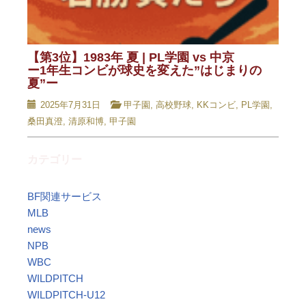
【第3位】1983年 夏 | PL学園 vs 中京
ー1年生コンビが球史を変えた”はじまりの
夏”ー
2025年7月31日
甲子園
,
高校野球
,
KKコンビ
,
PL学園
,
桑田真澄
,
清原和博
,
甲子園
カテゴリー
BF関連サービス
MLB
news
NPB
WBC
WILDPITCH
WILDPITCH-U12