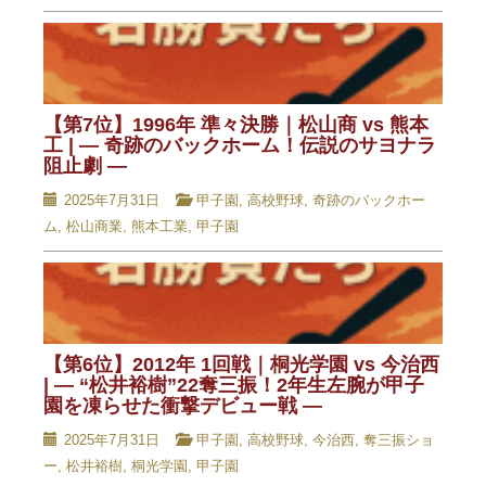
【第7位】1996年 準々決勝｜松山商 vs 熊本
工 | — 奇跡のバックホーム！伝説のサヨナラ
阻止劇 —
2025年7月31日
甲子園
,
高校野球
,
奇跡のバックホー
ム
,
松山商業
,
熊本工業
,
甲子園
【第6位】2012年 1回戦｜桐光学園 vs 今治西
| — “松井裕樹”22奪三振！2年生左腕が甲子
園を凍らせた衝撃デビュー戦 —
2025年7月31日
甲子園
,
高校野球
,
今治西
,
奪三振ショ
ー
,
松井裕樹
,
桐光学園
,
甲子園