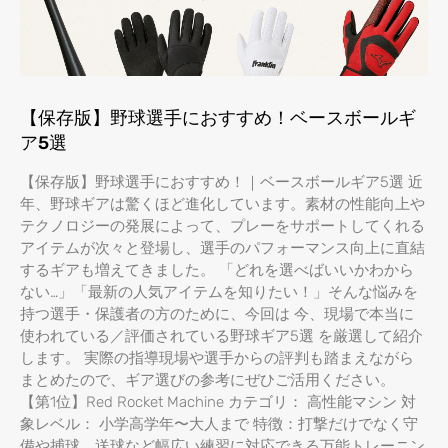
【保存版】野球選手におすすめ！ベースボールギ
ア5選
【保存版】野球選手におすすめ！｜ベースボールギア5選 近
年、野球ギアは驚くほど進化しています。素材の性能向上や
テクノロジーの発展によって、プレーをサポートしてくれる
アイテムが次々と登場し、選手のパフォーマンス向上に直結
するギアも増えてきました。 「どれを選べばいいかわから
ない…」「最新の人気アイテムを知りたい！」そんな悩みを
持つ選手・保護者の方のために、今回は 今、現場で本当に
使われている／評価されている野球ギア5選 を厳選して紹介
します。 実際の指導現場や選手からの評判も踏まえながら
まとめたので、ギア選びの参考にぜひご活用ください。
【第1位】Red Rocket Machine カテゴリ： 高性能マシン 対
象レベル： 小学高学年〜大人まで 特徴：打撃だけでなく守
備や捕球、送球など幅広い練習に対応できる万能トレーニン