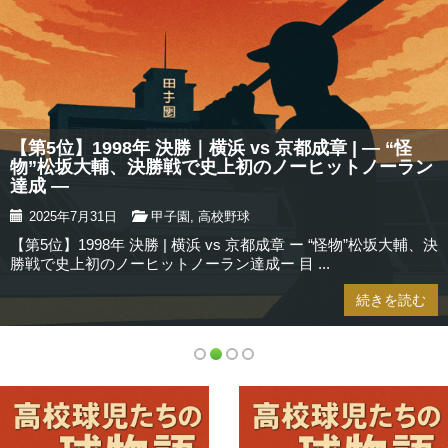
【第5位】1998年 決勝｜横浜 vs 京都成章 | — “怪
物”松坂大輔、決勝戦で史上初のノーヒットノーラン
達成 —
2025年7月31日
甲子園
,
高校野球
【第5位】1998年 決勝 | 横浜 vs 京都成章 ー “怪物”松坂大輔、決
勝戦で史上初のノーヒットノーラン達成ー 目 ...
続きを読む