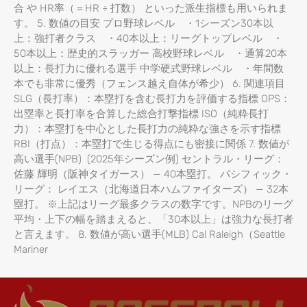
合 や HR率（＝HR ÷ 打数） といった派生指標も用いられま
す。 5. 数値の目安 プロ野球レベル ・1シーズン30本以
上：強打者クラス ・40本以上：リーグトップレベル ・
50本以上：歴史的スラッガー 高校野球レベル ・通算20本
以上：長打力に優れる選手 中学硬式野球レベル ・年間数
本でも非常に優秀（フェンス越え自体が希少） 6. 関連項目
SLG（長打率）：本塁打を含む長打力を評価する指標 OPS：
出塁率と長打率を合算した総合打撃指標 ISO（純粋長打
力）：本塁打を中心とした長打力の純粋な強さを示す指標
RBI（打点）：本塁打で生じる得点にも密接に関係 7. 数値が
高い選手(NPB) (2025年シーズン例) セントラル・リーグ：
佐藤 輝明（阪神タイガース） — 40本塁打。 パシフィック・
リーグ： レイエス（北海道日本ハムファイターズ） — 32本
塁打。 ※上記はリーグ最多クラスの数字です。NPBのリーグ
平均・上下の幅を踏まえると、「30本以上」は強力な長打者
と言えます。 8. 数値が高い選手(MLB) Cal Raleigh（Seattle
Mariner