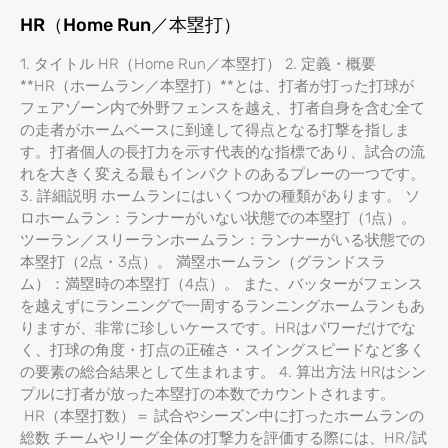
HR（Home Run／本塁打）
1. タイトル HR（Home Run／本塁打） 2. 定義・概要
**HR（ホームラン／本塁打）**とは、打者が打った打球が
フェアゾーン内で外野フェンスを越え、打者自身を含む全て
の走者がホームベースに到達して得点となる打撃を指しま
す。打者個人の長打力を示す代表的な指標であり、試合の流
れを大きく変える最もインパクトのあるプレーの一つです。
3. 詳細説明 ホームランにはいくつかの種類があります。 ソ
ロホームラン：ランナーがいない状態での本塁打（1点）。
ツーラン／スリーランホームラン：ランナーがいる状態での
本塁打（2点・3点）。 満塁ホームラン（グランドスラ
ム）：満塁時の本塁打（4点）。 また、バッターがフェンス
を越えずにランニングで一周するランニングホームランもあ
りますが、非常に珍しいケースです。HRはパワーだけでな
く、打球の角度・打点の正確さ・スイングスピードなど多く
の要素の総合結果として生まれます。 4. 算出方法 HRはシン
プルに打者が放った本塁打の本数でカウントされます。
HR（本塁打数）＝ 試合やシーズン中に打ったホームランの
総数 チームやリーグ全体の打撃力を評価する際には、HR/試