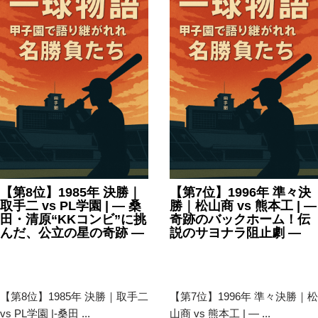
【第8位】1985年 決勝｜
【第7位】1996年 準々決
取手二 vs PL学園 | — 桑
勝｜松山商 vs 熊本工 | —
田・清原“KKコンビ”に挑
奇跡のバックホーム！伝
んだ、公立の星の奇跡 —
説のサヨナラ阻止劇 —
2025年7月31日
甲子園
,
高
2025年7月31日
甲子園
,
高
校野球
校野球
【第8位】1985年 決勝｜取手二
【第7位】1996年 準々決勝｜松
vs PL学園 |-桑田 ...
山商 vs 熊本工 | — ...