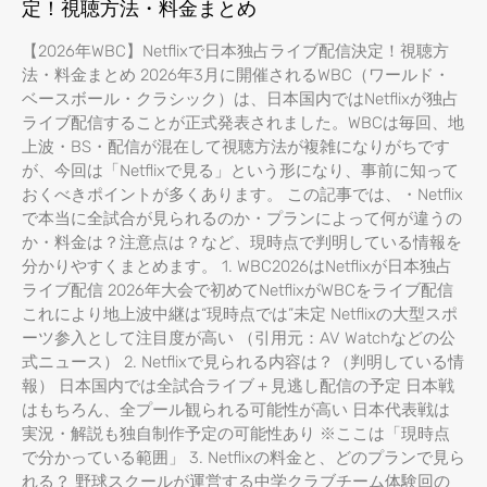
定！視聴方法・料金まとめ
【2026年WBC】Netflixで日本独占ライブ配信決定！視聴方
法・料金まとめ 2026年3月に開催されるWBC（ワールド・
ベースボール・クラシック）は、日本国内ではNetflixが独占
ライブ配信することが正式発表されました。WBCは毎回、地
上波・BS・配信が混在して視聴方法が複雑になりがちです
が、今回は「Netflixで見る」という形になり、事前に知って
おくべきポイントが多くあります。 この記事では、・Netflix
で本当に全試合が見られるのか・プランによって何が違うの
か・料金は？注意点は？など、現時点で判明している情報を
分かりやすくまとめます。 1. WBC2026はNetflixが日本独占
ライブ配信 2026年大会で初めてNetflixがWBCをライブ配信
これにより地上波中継は“現時点では”未定 Netflixの大型スポ
ーツ参入として注目度が高い （引用元：AV Watchなどの公
式ニュース） 2. Netflixで見られる内容は？（判明している情
報） 日本国内では全試合ライブ＋見逃し配信の予定 日本戦
はもちろん、全プール観られる可能性が高い 日本代表戦は
実況・解説も独自制作予定の可能性あり ※ここは「現時点
で分かっている範囲」 3. Netflixの料金と、どのプランで見ら
れる？ 野球スクールが運営する中学クラブチーム体験回の