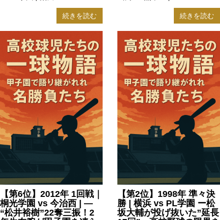
続きを読む
続きを読む
【第6位】2012年 1回戦｜
【第2位】1998年 準々決
桐光学園 vs 今治西 | —
勝 | 横浜 vs PL学園 ー松
“松井裕樹”22奪三振！2
坂大輔が投げ抜いた”延長