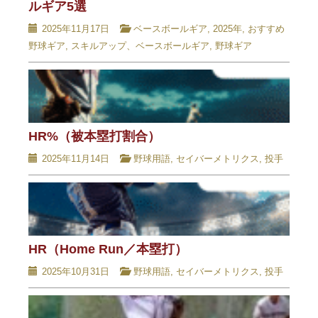
ルギア5選
2025年11月17日
ベースボールギア
,
2025年
,
おすすめ
野球ギア
,
スキルアップ、ベースボールギア
,
野球ギア
HR%（被本塁打割合）
2025年11月14日
野球用語
,
セイバーメトリクス
,
投手
HR（Home Run／本塁打）
2025年10月31日
野球用語
,
セイバーメトリクス
,
投手