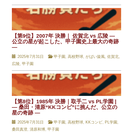
【第9位】2007年 決勝｜ 佐賀北 vs 広陵 —
公立の星が起こした、甲子園史上最大の奇跡
—
2025年7月31日
甲子園
,
高校野球
,
がばい旋風
,
佐賀北
,
広陵
,
甲子園
【第8位】1985年 決勝｜取手二 vs PL学園 |
— 桑田・清原“KKコンビ”に挑んだ、公立の
星の奇跡 —
2025年7月31日
甲子園
,
高校野球
,
KKコンビ
,
PL学園
,
桑田真澄
,
清原和博
,
甲子園