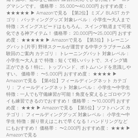
グマシンです。 価格帯： 35,000〜40,000円 おすすめ度：
★★★★★ ▶ Amazonで見る 【第2位】ミズノ BLAST カテ
ゴリ： バッティンググッズ 対象レベル： 小学生〜大人まで
特徴：スイングスピードはもちろん、スイング軌道まで可視
化できる神アイテム！ 価格帯： 20,000円〜25,000円 おすす
め度： ★★★★★ ▶ Amazonで見る 【第3位】トレーニン
グバット(片手) 野球スクールが運営する中学クラブチーム体
験回のご案内 カテゴリ： トレーニングバット 対象レベル：
小学生〜大人まで 特徴：短くて軽いバットで、スイング矯
正ができる！特に、トップハンド、ボトムハンドを意識しや
すい。 価格帯： 〜5,000円 おすすめ度： ★★★★ ▶
Amazonで見る 【第4位】フィールディングネット カテゴ
リ： フィールディングネット 対象レベル： 小学生〜中学生
特徴：一人でも守備練習が可能！角度を変えるとゴロやフラ
イも練習できるのでおすすめ！ 価格帯： 〜10,000円 おすす
め度： ★★★ ▶ Amazonで見る 【第5位】ソフトハンズ カ
テゴリ： フィールディンググッズ 対象レベル： 小学生〜中
学生 特徴：握り替えはこれで早くなる！ハンドリングなど
にもおすすめ！ 価格帯： 〜2,000円 おすすめ度： ★★★ ▶
Amazonで見る