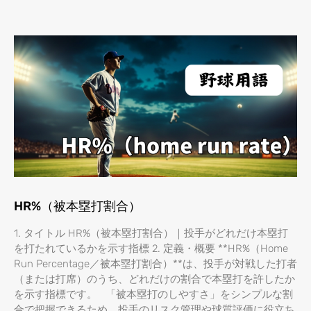
HR%（被本塁打割合）
1. タイトル HR%（被本塁打割合）｜投手がどれだけ本塁打
を打たれているかを示す指標 2. 定義・概要 **HR%（Home
Run Percentage／被本塁打割合）**は、投手が対戦した打者
（または打席）のうち、どれだけの割合で本塁打を許したか
を示す指標です。 「被本塁打のしやすさ」をシンプルな割
合で把握できるため、投手のリスク管理や球質評価に役立ち