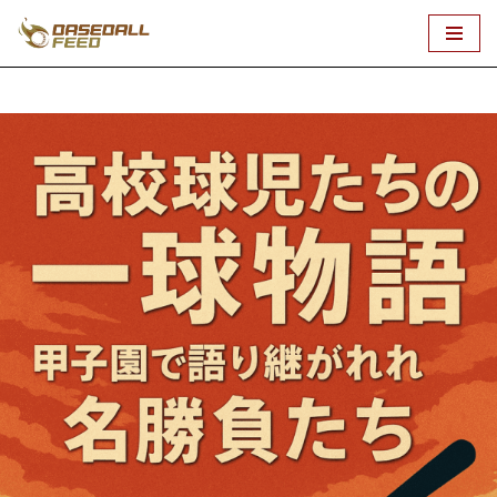
コ
ン
テ
ン
ツ
へ
ス
キ
ッ
プ