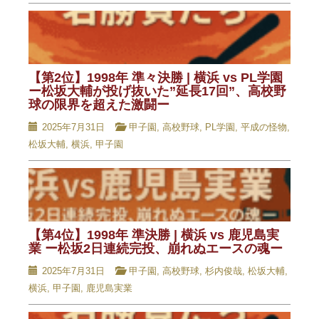
【第2位】1998年 準々決勝 | 横浜 vs PL学園
ー松坂大輔が投げ抜いた”延長17回”、高校野
球の限界を超えた激闘ー
2025年7月31日
甲子園
,
高校野球
,
PL学園
,
平成の怪物
,
松坂大輔
,
横浜
,
甲子園
【第4位】1998年 準決勝 | 横浜 vs 鹿児島実
業 ー松坂2日連続完投、崩れぬエースの魂ー
2025年7月31日
甲子園
,
高校野球
,
杉内俊哉
,
松坂大輔
,
横浜
,
甲子園
,
鹿児島実業