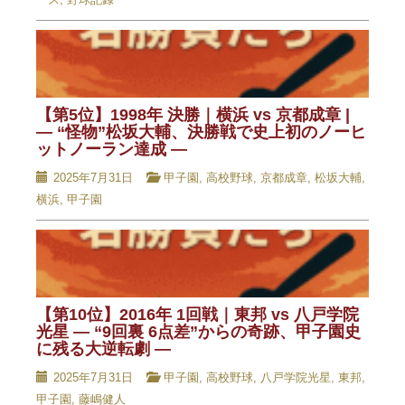
【第5位】1998年 決勝｜横浜 vs 京都成章 |
— “怪物”松坂大輔、決勝戦で史上初のノーヒ
ットノーラン達成 —
2025年7月31日
甲子園
,
高校野球
,
京都成章
,
松坂大輔
,
横浜
,
甲子園
【第10位】2016年 1回戦｜東邦 vs 八戸学院
光星 — “9回裏 6点差”からの奇跡、甲子園史
に残る大逆転劇 —
2025年7月31日
甲子園
,
高校野球
,
八戸学院光星
,
東邦
,
甲子園
,
藤嶋健人