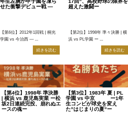
年生左腕が甲子園を凍ら
17回”、高校野球の限界を
せた衝撃デビュー戦 —
超えた激闘ー
2025年7月31日
甲子園
,
高
2025年7月25日
甲子園
,
高
校野球
校野球
【第6位】2012年1回戦 | 桐光
【第2位】1998年 準々決勝 | 横
学園 vs 今治西 — ...
浜 vs PL学園 ー ...
続きを読む
続きを読む
【第4位】1998年 準決勝
【第3位】1983年 夏 | PL
| 横浜 vs 鹿児島実業 ー松
学園 vs 中京 ー1年
坂2日連続完投、崩れぬエ
生コンビが球史を変え
ースの魂ー
た”はじまりの夏”ー
2025年7月25日
甲子園
,
高校
2025年7月25日
甲子園
,
高校
野球
野球