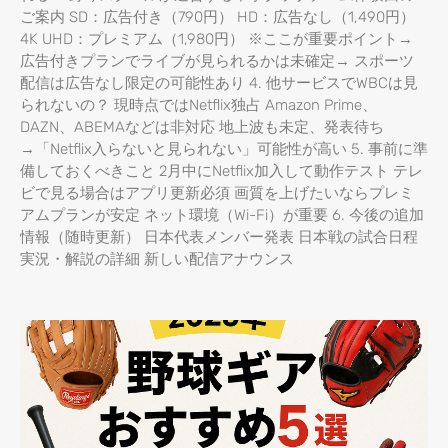
ご案内 SD：広告付き（790円） HD：広告なし（1,490円）
4K UHD：プレミアム（1,980円） ※ここが重要ポイント→
広告付きプランでライブが見られるかは未確定→ スポーツ
配信は広告なし限定の可能性あり 4. 他サービスでWBCは見
られないの？ 現時点ではNetflix独占 Amazon Prime、
DAZN、ABEMAなどは非対応 地上波も未定、発表待ち
→「Netflix入らないと見られない」可能性が高い 5. 事前に準
備しておくべきこと 2月中にNetflix加入して動作テスト テレ
ビで見る場合はアプリ更新必須 画質を上げたいならプレミ
アムプランが安定 ネット環境（Wi-Fi）が重要 6. 今後の追加
情報（随時更新） 日本代表メンバー発表 日本戦の試合日程
実況・解説の詳細 新しい配信アナウンス