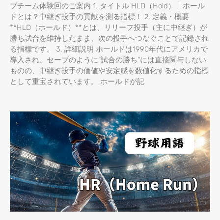
ブチーム体験回のご案内 1. タイトル HLD（Hold）｜ホール
ドとは？中継ぎ投手の貢献を測る指標！ 2. 定義・概要
**HLD（ホールド）**とは、リリーフ投手（主に中継ぎ）が
勝ち試合を維持したまま、次の投手へつなぐことで記録され
る指標です。 3. 詳細説明 ホールドは1990年代にアメリカで
導入され、セーブのように“試合の勝ち”には直接関与しない
ものの、中継ぎ投手の価値や安定感を数値化するための指標
として重宝されています。 ホールドが記