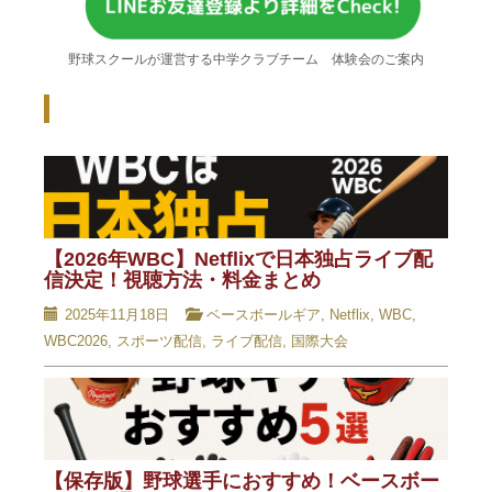
野球スクールが運営する中学クラブチーム 体験会のご案内
Recent Posts - 新着記事 -
【2026年WBC】Netflixで日本独占ライブ配
信決定！視聴方法・料金まとめ
2025年11月18日
ベースボールギア
,
Netflix
,
WBC
,
WBC2026
,
スポーツ配信
,
ライブ配信
,
国際大会
【保存版】野球選手におすすめ！ベースボー