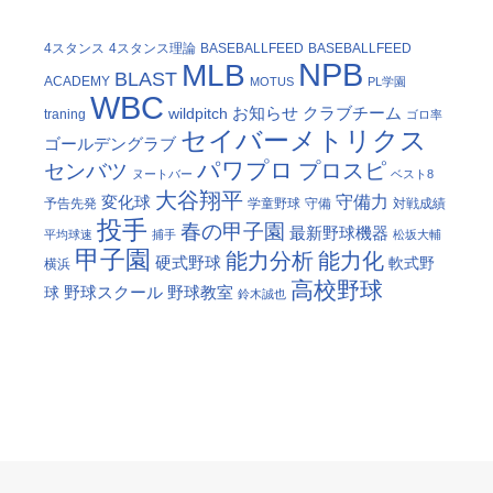
4スタンス
4スタンス理論
BASEBALLFEED
BASEBALLFEED
NPB
MLB
BLAST
ACADEMY
MOTUS
PL学園
WBC
お知らせ
クラブチーム
wildpitch
traning
ゴロ率
セイバーメトリクス
ゴールデングラブ
パワプロ
プロスピ
センバツ
ヌートバー
ベスト8
大谷翔平
守備力
変化球
予告先発
学童野球
守備
対戦成績
投手
春の甲子園
最新野球機器
平均球速
捕手
松坂大輔
甲子園
能力分析
能力化
硬式野球
軟式野
横浜
高校野球
野球スクール
野球教室
球
鈴木誠也