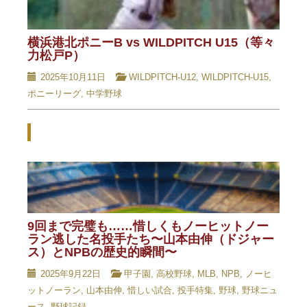
横浜港北ポニーB vs WILDPITCH U15（等々
力松戸P）
2025年10月11日
WILDPITCH-U12
,
WILDPITCH-U15
,
ポニーリーグ
,
中学野球
Related Posts - 関連記事 -
9回まで完璧も……惜しくもノーヒットノー
ラン逃した名投手たち〜山本由伸（ドジャー
ス）とNPBの歴史的瞬間〜
2025年9月22日
甲子園
,
高校野球
,
MLB
,
NPB
,
ノーヒ
ットノーラン
,
山本由伸
,
惜しい試合
,
投手特集
,
野球
,
野球ニュ
ース
,
野球記録