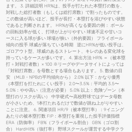
ます。 3. 詳細説明 HR%は、投手が打たれた本塁打の数を、
対戦した総打者数（もしくは総打席数）で割ったものです。
この数値が高いほど、投手が長打・本塁打を浴びやすい状態
であると判断されます。 HR%が高くなる要因の例： ボール
の回転効率が低く、打球が上がりやすい 球速不足や甘いコ
ースに入る球が多い 球場が狭い（外的要因） フライボール
傾向の投手 球威が落ちている時期 逆にHR%が低い投手は、
ゴロアウト型、球威のあるストレート、キレのある変化球を
持っているケースが多いです。 4. 算出方法 HR% ＝（被本塁
打 ÷ 対戦打者数）× 100 ※リーグやデータサイトによっては
「対戦打席数」を母数とする場合もあります。 5. 数値の目
安 （MLB・NPBの平均傾向から） 2.0% 以下：かなり優秀
（本塁打を打たれにくい投手） 2.0〜3.5%：平均的 3.5〜
5.0%：やや高い（注意が必要） 5.0% 以上：危険ゾーン（本
塁打のリスクが高い） 中学硬式〜高校野球ではデータ母数
が小さいため、1本打たれるだけで数値が跳ね上がりやすい
ことに注意。 6. 関連項目 HR/9（被本塁打率）：9イニング
あたりの被本塁打数 FIP：本塁打を重視した投手評価指標
ERA（防御率） FB%（フライボール割合） GB%（ゴロ割
合） HardHit%（強打率） 野球スクールが運営する中学クラ