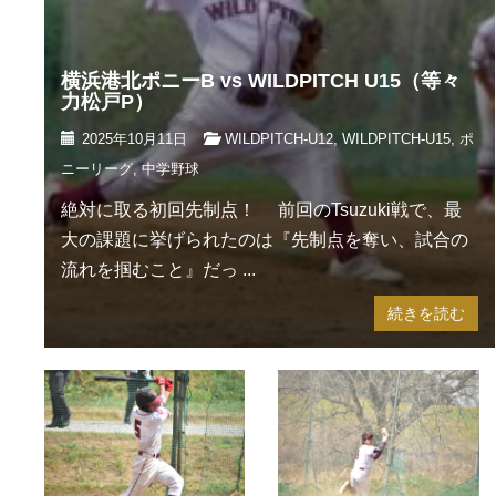
横浜港北ポニーB vs WILDPITCH U15（等々
力松戸P）
2025年10月11日
WILDPITCH-U12
,
WILDPITCH-U15
,
ポ
ニーリーグ
,
中学野球
絶対に取る初回先制点！ 前回のTsuzuki戦で、最
大の課題に挙げられたのは『先制点を奪い、試合の
流れを掴むこと』だっ ...
続きを読む