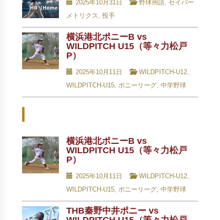
2025年10月31日
野球用語
,
セイバー
メトリクス
,
投手
横浜港北ポニーB vs
WILDPITCH U15（等々力松戸
P）
2025年10月11日
WILDPITCH-U12
,
WILDPITCH-U15
,
ポニーリーグ
,
中学野球
Related Posts - 関連記事 -
横浜港北ポニーB vs
WILDPITCH U15（等々力松戸
P）
2025年10月11日
WILDPITCH-U12
,
WILDPITCH-U15
,
ポニーリーグ
,
中学野球
THB秦野中井ポニー vs