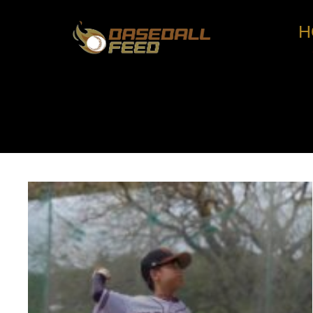
H
コ
ン
テ
ン
ツ
へ
ス
キ
ッ
プ