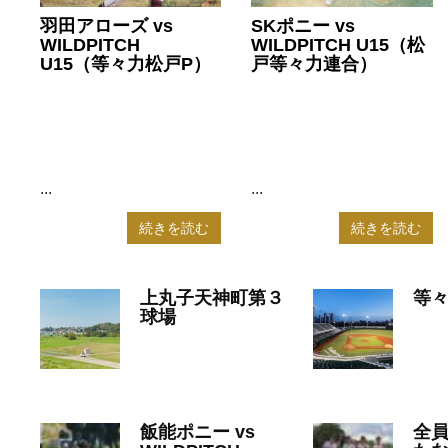
羽田アローズ vs
SKポニー vs
WILDPITCH
WILDPITCH U15（松
U15（等々力松戸P）
戸等々力連合）
2025年8月31日
2025年8月20日
WILDPITCH-U12
,
WILDPITCH-
WILDPITCH-U12
,
WILDPITCH-
U15
,
ポニーリーグ
,
中学野球
U15
,
ポニーリーグ
,
中学野球
...
...
続きを読む
続きを読む
上丸子天神町第３
等
球場
20
2025年8月19日
WILDP
WILDPITCH
飯能ポニー vs
全