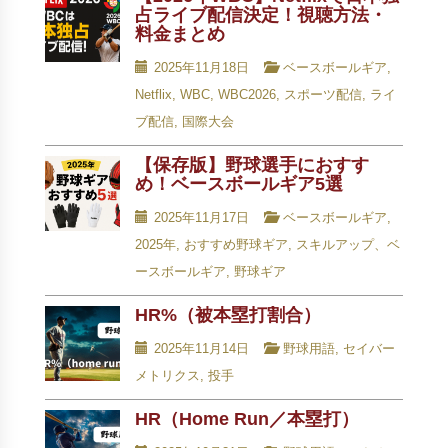
占ライブ配信決定！視聴方法・
料金まとめ
2025年11月18日
ベースボールギア
,
Netflix
,
WBC
,
WBC2026
,
スポーツ配信
,
ライ
ブ配信
,
国際大会
【保存版】野球選手におすす
め！ベースボールギア5選
2025年11月17日
ベースボールギア
,
2025年
,
おすすめ野球ギア
,
スキルアップ、ベ
ースボールギア
,
野球ギア
HR%（被本塁打割合）
2025年11月14日
野球用語
,
セイバー
メトリクス
,
投手
HR（Home Run／本塁打）