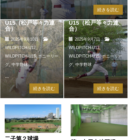
続きを読む
墨田FP vs
THB秦野中井ポニー
WILDPITCH
B vs WILDPITCH
U15（松戸等々力連
U15（松戸等々力連
合）
合）
2025年9月10日
2025年9月7日
WILDPITCH-U12
,
WILDPITCH-U12
,
WILDPITCH-U15
,
ポニーリー
WILDPITCH-U15
,
ポニーリー
グ
,
中学野球
グ
,
中学野球
...
...
続きを読む
続きを読む
二子第２球場