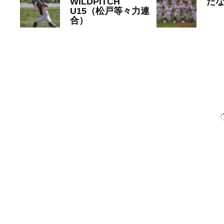
WILDPITCH
た
U15（松戸等々力連
20
合）
WILDP
2025年7月19日
U15
,
WILDPITCH-U12
,
WILDPITCH-U15
,
ポニーリー
グ
,
中学野球