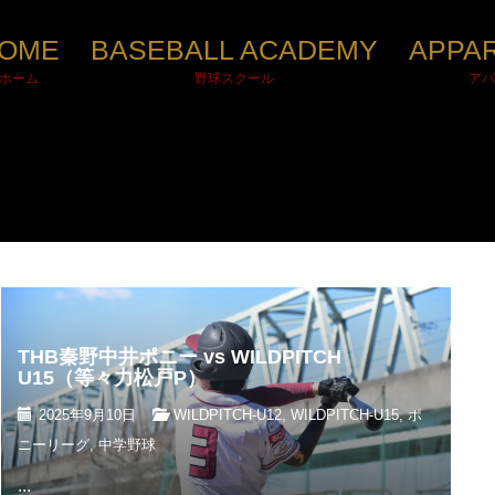
OME
BASEBALL ACADEMY
APPA
ホーム
野球スクール
アパ
THB秦野中井ポニー vs WILDPITCH
U15（等々力松戸P）
2025年9月10日
WILDPITCH-U12
,
WILDPITCH-U15
,
ポ
ニーリーグ
,
中学野球
...