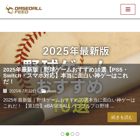
コ
ン
テ
ン
ツ
へ
ス
2025年最新版｜野球ゲームおすすめ10選【PS5・
キ
Switch・スマホ対応】本当に面白い神ゲーはこれ
ッ
だ！
プ
2025年7月22日
news
2025年最新版｜野球ゲームおすすめ10選本当に面白い神ゲーは
これだ！ 【第1位】eBASEBALL パワフルプロ野球 ...
続きを読む