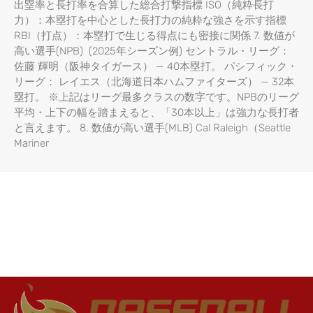
出塁率と長打率を合算した総合打撃指標 ISO（純粋長打
力）：本塁打を中心とした長打力の純粋な強さを示す指標
RBI（打点）：本塁打で生じる得点にも密接に関係 7. 数値が
高い選手(NPB) (2025年シーズン例) セントラル・リーグ：
佐藤 輝明（阪神タイガース） — 40本塁打。 パシフィック・
リーグ： レイエス（北海道日本ハムファイターズ） — 32本
塁打。 ※上記はリーグ最多クラスの数字です。NPBのリーグ
平均・上下の幅を踏まえると、「30本以上」は強力な長打者
と言えます。 8. 数値が高い選手(MLB) Cal Raleigh（Seattle
Mariner