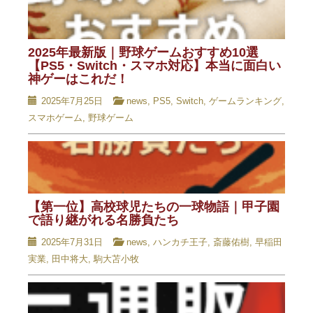
2025年最新版｜野球ゲームおすすめ10選
【PS5・Switch・スマホ対応】本当に面白い
神ゲーはこれだ！
2025年7月25日
news
,
PS5
,
Switch
,
ゲームランキング
,
スマホゲーム
,
野球ゲーム
【第一位】高校球児たちの一球物語｜甲子園
で語り継がれる名勝負たち
2025年7月31日
news
,
ハンカチ王子
,
斎藤佑樹
,
早稲田
実業
,
田中将大
,
駒大苫小牧