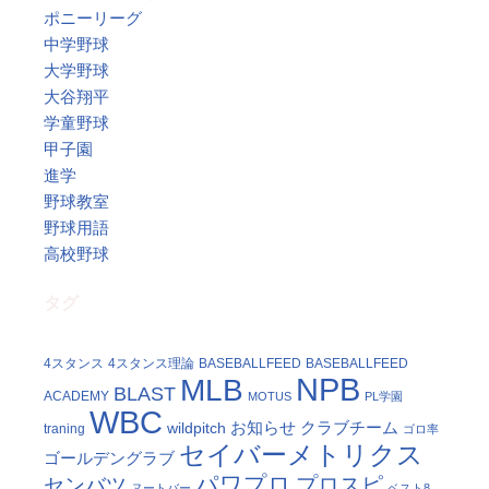
ポニーリーグ
中学野球
大学野球
大谷翔平
学童野球
甲子園
進学
野球教室
野球用語
高校野球
タグ
4スタンス
4スタンス理論
BASEBALLFEED
BASEBALLFEED
NPB
MLB
BLAST
ACADEMY
MOTUS
PL学園
WBC
お知らせ
クラブチーム
wildpitch
traning
ゴロ率
セイバーメトリクス
ゴールデングラブ
パワプロ
プロスピ
センバツ
ヌートバー
ベスト8