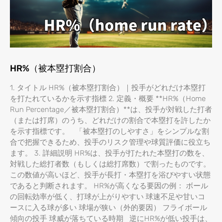
HR%（被本塁打割合）
1. タイトル HR%（被本塁打割合）｜投手がどれだけ本塁打
を打たれているかを示す指標 2. 定義・概要 **HR%（Home
Run Percentage／被本塁打割合）**は、投手が対戦した打者
（または打席）のうち、どれだけの割合で本塁打を許したか
を示す指標です。 「被本塁打のしやすさ」をシンプルな割
合で把握できるため、投手のリスク管理や球質評価に役立ち
ます。 3. 詳細説明 HR%は、投手が打たれた本塁打の数を、
対戦した総打者数（もしくは総打席数）で割ったものです。
この数値が高いほど、投手が長打・本塁打を浴びやすい状態
であると判断されます。 HR%が高くなる要因の例： ボール
の回転効率が低く、打球が上がりやすい 球速不足や甘いコ
ースに入る球が多い 球場が狭い（外的要因） フライボール
傾向の投手 球威が落ちている時期 逆にHR%が低い投手は、