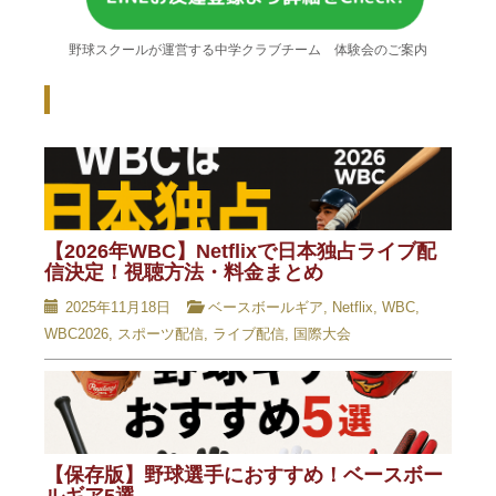
野球スクールが運営する中学クラブチーム 体験会のご案内
Recent Posts - 新着記事 -
【2026年WBC】Netflixで日本独占ライブ配
信決定！視聴方法・料金まとめ
2025年11月18日
ベースボールギア
,
Netflix
,
WBC
,
WBC2026
,
スポーツ配信
,
ライブ配信
,
国際大会
【保存版】野球選手におすすめ！ベースボー
ルギア5選