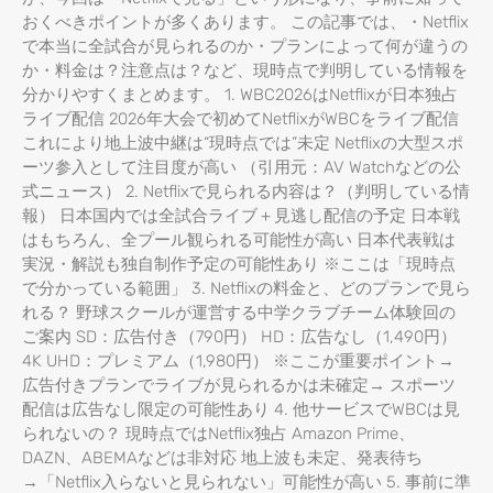
おくべきポイントが多くあります。 この記事では、・Netflix
で本当に全試合が見られるのか・プランによって何が違うの
か・料金は？注意点は？など、現時点で判明している情報を
分かりやすくまとめます。 1. WBC2026はNetflixが日本独占
ライブ配信 2026年大会で初めてNetflixがWBCをライブ配信
これにより地上波中継は“現時点では”未定 Netflixの大型スポ
ーツ参入として注目度が高い （引用元：AV Watchなどの公
式ニュース） 2. Netflixで見られる内容は？（判明している情
報） 日本国内では全試合ライブ＋見逃し配信の予定 日本戦
はもちろん、全プール観られる可能性が高い 日本代表戦は
実況・解説も独自制作予定の可能性あり ※ここは「現時点
で分かっている範囲」 3. Netflixの料金と、どのプランで見ら
れる？ 野球スクールが運営する中学クラブチーム体験回の
ご案内 SD：広告付き（790円） HD：広告なし（1,490円）
4K UHD：プレミアム（1,980円） ※ここが重要ポイント→
広告付きプランでライブが見られるかは未確定→ スポーツ
配信は広告なし限定の可能性あり 4. 他サービスでWBCは見
られないの？ 現時点ではNetflix独占 Amazon Prime、
DAZN、ABEMAなどは非対応 地上波も未定、発表待ち
→「Netflix入らないと見られない」可能性が高い 5. 事前に準