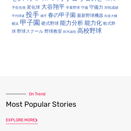
大谷翔平
守備力
変化球
予告先発
学童野球
守備
対戦成績
投手
春の甲子園
最新野球機器
平均球速
捕手
松坂大輔
甲子園
能力分析
能力化
硬式野球
軟式野
横浜
高校野球
野球スクール
野球教室
球
鈴木誠也
On Trend
Most Popular Stories
EXPLORE MORE