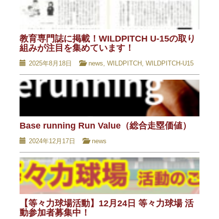
教育専門誌に掲載！WILDPITCH U-15の取り
組みが注目を集めています！
2025年8月18日
news
,
WILDPITCH
,
WILDPITCH-U15
Base running Run Value（総合走塁価値）
2024年12月17日
news
【等々力球場活動】12月24日 等々力球場 活
動参加者募集中！