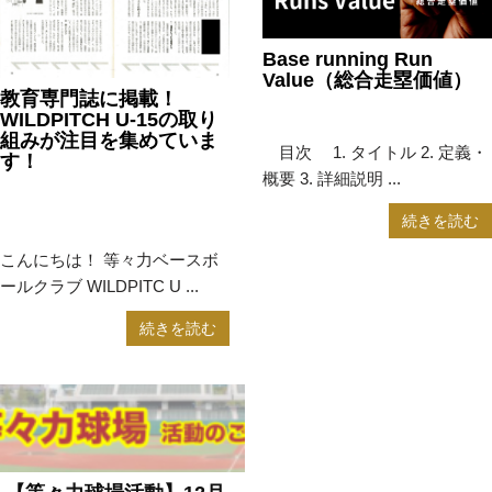
Base running Run
Value（総合走塁価値）
教育専門誌に掲載！
2024年12月17日
news
WILDPITCH U-15の取り
組みが注目を集めていま
目次 1. タイトル 2. 定義・
す！
概要 3. 詳細説明 ...
2025年1月20日
news
,
続きを読む
WILDPITCH
,
WILDPITCH-U15
こんにちは！ 等々力ベースボ
ールクラブ WILDPITC U ...
続きを読む