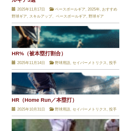
2025年11月17日
ベースボールギア
,
2025年
,
おすすめ
野球ギア
,
スキルアップ、ベースボールギア
,
野球ギア
HR%（被本塁打割合）
2025年11月14日
野球用語
,
セイバーメトリクス
,
投手
HR（Home Run／本塁打）
2025年10月31日
野球用語
,
セイバーメトリクス
,
投手