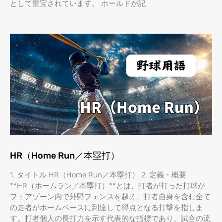
として重宝されています。 ホールドが記
HR（Home Run／本塁打）
1. タイトル HR（Home Run／本塁打） 2. 定義・概要
**HR（ホームラン／本塁打）**とは、打者が打った打球が
フェアゾーン内で外野フェンスを越え、打者自身を含む全て
の走者がホームベースに到達して得点となる打撃を指しま
す。打者個人の長打力を示す代表的な指標であり、試合の流