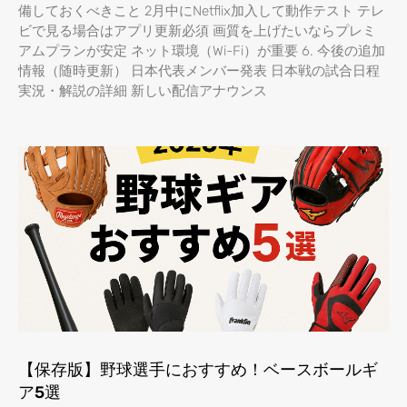
備しておくべきこと 2月中にNetflix加入して動作テスト テレ
ビで見る場合はアプリ更新必須 画質を上げたいならプレミ
アムプランが安定 ネット環境（Wi-Fi）が重要 6. 今後の追加
情報（随時更新） 日本代表メンバー発表 日本戦の試合日程
実況・解説の詳細 新しい配信アナウンス
【保存版】野球選手におすすめ！ベースボールギ
ア5選