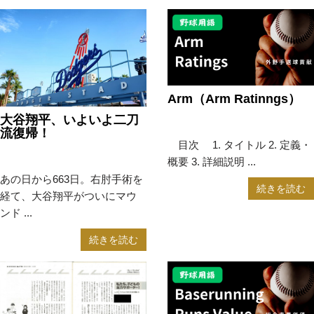
Arm（Arm Ratinngs）
大谷翔平、いよいよ二刀
2025年1月22日
news
流復帰！
目次 1. タイトル 2. 定義・
2025年6月17日
news
概要 3. 詳細説明 ...
あの日から663日。右肘手術を
続きを読む
経て、大谷翔平がついにマウ
ンド ...
続きを読む