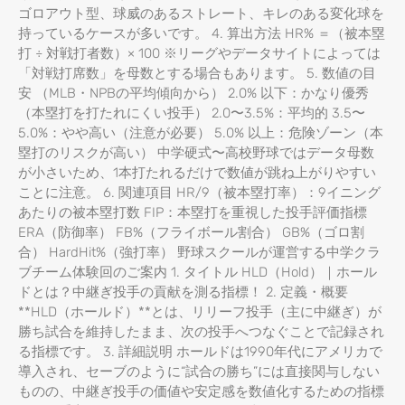
ゴロアウト型、球威のあるストレート、キレのある変化球を
持っているケースが多いです。 4. 算出方法 HR% ＝（被本塁
打 ÷ 対戦打者数）× 100 ※リーグやデータサイトによっては
「対戦打席数」を母数とする場合もあります。 5. 数値の目
安 （MLB・NPBの平均傾向から） 2.0% 以下：かなり優秀
（本塁打を打たれにくい投手） 2.0〜3.5%：平均的 3.5〜
5.0%：やや高い（注意が必要） 5.0% 以上：危険ゾーン（本
塁打のリスクが高い） 中学硬式〜高校野球ではデータ母数
が小さいため、1本打たれるだけで数値が跳ね上がりやすい
ことに注意。 6. 関連項目 HR/9（被本塁打率）：9イニング
あたりの被本塁打数 FIP：本塁打を重視した投手評価指標
ERA（防御率） FB%（フライボール割合） GB%（ゴロ割
合） HardHit%（強打率） 野球スクールが運営する中学クラ
ブチーム体験回のご案内 1. タイトル HLD（Hold）｜ホール
ドとは？中継ぎ投手の貢献を測る指標！ 2. 定義・概要
**HLD（ホールド）**とは、リリーフ投手（主に中継ぎ）が
勝ち試合を維持したまま、次の投手へつなぐことで記録され
る指標です。 3. 詳細説明 ホールドは1990年代にアメリカで
導入され、セーブのように“試合の勝ち”には直接関与しない
ものの、中継ぎ投手の価値や安定感を数値化するための指標