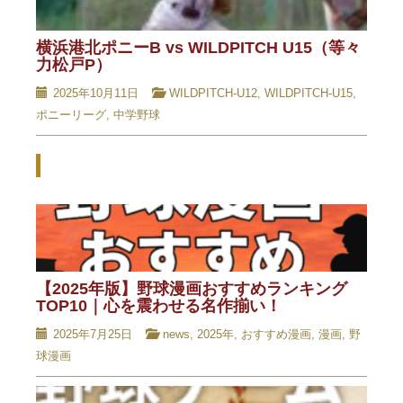
横浜港北ポニーB vs WILDPITCH U15（等々
力松戸P）
2025年10月11日
WILDPITCH-U12
,
WILDPITCH-U15
,
ポニーリーグ
,
中学野球
Related Posts - 関連記事 -
【2025年版】野球漫画おすすめランキング
TOP10｜心を震わせる名作揃い！
2025年7月25日
news
,
2025年
,
おすすめ漫画
,
漫画
,
野
球漫画