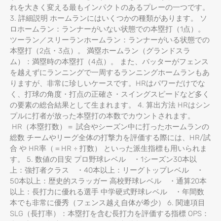
れを大きく変える最もインパクトのあるプレーの一つです。
3. 詳細説明 ホームランにはいくつかの種類があります。 ソ
ロホームラン：ランナーがいない状態での本塁打（1点）。
ツーラン／スリーランホームラン：ランナーがいる状態での
本塁打（2点・3点）。 満塁ホームラン（グランドスラ
ム）：満塁時の本塁打（4点）。 また、バッターがフェンス
を越えずにランニングで一周するランニングホームランもあ
りますが、非常に珍しいケースです。HRはパワーだけでな
く、打球の角度・打点の正確さ・スイングスピードなど多く
の要素の総合結果として生まれます。 4. 算出方法 HRはシン
プルに打者が放った本塁打の本数でカウントされます。
HR（本塁打数）＝ 試合やシーズン中に打ったホームランの
総数 チームやリーグ全体の打撃力を評価する際には、HR/試
合 や HR率（＝HR ÷ 打数） といった派生指標も用いられま
す。 5. 数値の目安 プロ野球レベル ・1シーズン30本以
上：強打者クラス ・40本以上：リーグトップレベル ・
50本以上：歴史的スラッガー 高校野球レベル ・通算20本
以上：長打力に優れる選手 中学硬式野球レベル ・年間数
本でも非常に優秀（フェンス越え自体が希少） 6. 関連項目
SLG（長打率）：本塁打を含む長打力を評価する指標 OPS：