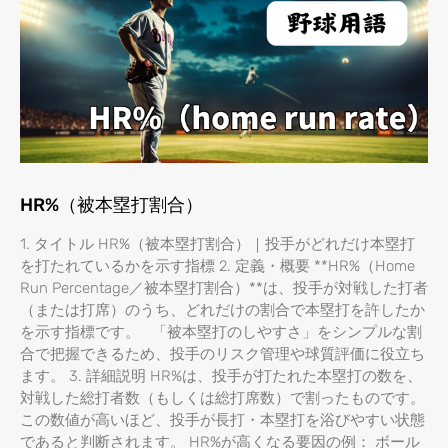
HR%（被本塁打割合）
1. タイトル HR%（被本塁打割合）｜投手がどれだけ本塁打
を打たれているかを示す指標 2. 定義・概要 **HR%（Home
Run Percentage／被本塁打割合）**は、投手が対戦した打者
（または打席）のうち、どれだけの割合で本塁打を許したか
を示す指標です。 「被本塁打のしやすさ」をシンプルな割
合で把握できるため、投手のリスク管理や球質評価に役立ち
ます。 3. 詳細説明 HR%は、投手が打たれた本塁打の数を、
対戦した総打者数（もしくは総打席数）で割ったものです。
この数値が高いほど、投手が長打・本塁打を浴びやすい状態
であると判断されます。 HR%が高くなる要因の例： ボール