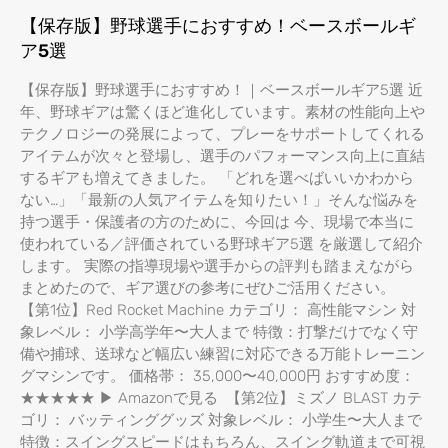
【保存版】野球選手におすすめ！ベースボールギ
ア5選
【保存版】野球選手におすすめ！｜ベースボールギア5選 近
年、野球ギアは驚くほど進化しています。素材の性能向上や
テクノロジーの発展によって、プレーをサポートしてくれる
アイテムが次々と登場し、選手のパフォーマンス向上に直結
するギアも増えてきました。 「どれを選べばいいかわから
ない…」「最新の人気アイテムを知りたい！」そんな悩みを
持つ選手・保護者の方のために、今回は 今、現場で本当に
使われている／評価されている野球ギア5選 を厳選して紹介
します。 実際の指導現場や選手からの評判も踏まえながら
まとめたので、ギア選びの参考にぜひご活用ください。
【第1位】Red Rocket Machine カテゴリ： 高性能マシン 対
象レベル： 小学高学年〜大人まで 特徴：打撃だけでなく守
備や捕球、送球など幅広い練習に対応できる万能トレーニン
グマシンです。 価格帯： 35,000〜40,000円 おすすめ度：
★★★★★ ▶ Amazonで見る 【第2位】ミズノ BLAST カテ
ゴリ： バッティンググッズ 対象レベル： 小学生〜大人まで
特徴：スイングスピードはもちろん、スイング軌道まで可視