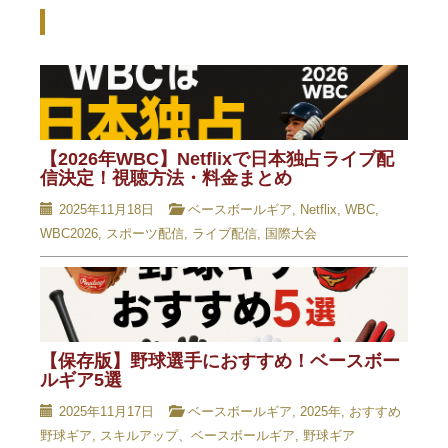
Recent Posts - 新着記事 -
【2026年WBC】Netflixで日本独占ライブ配
信決定！視聴方法・料金まとめ
2025年11月18日
ベースボールギア
,
Netflix
,
WBC
,
WBC2026
,
スポーツ配信
,
ライブ配信
,
国際大会
【保存版】野球選手におすすめ！ベースボー
ルギア5選
2025年11月17日
ベースボールギア
,
2025年
,
おすすめ
野球ギア
,
スキルアップ、ベースボールギア
,
野球ギア