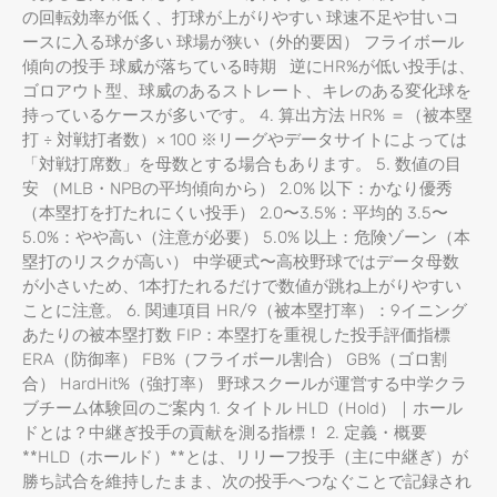
の回転効率が低く、打球が上がりやすい 球速不足や甘いコ
ースに入る球が多い 球場が狭い（外的要因） フライボール
傾向の投手 球威が落ちている時期 逆にHR%が低い投手は、
ゴロアウト型、球威のあるストレート、キレのある変化球を
持っているケースが多いです。 4. 算出方法 HR% ＝（被本塁
打 ÷ 対戦打者数）× 100 ※リーグやデータサイトによっては
「対戦打席数」を母数とする場合もあります。 5. 数値の目
安 （MLB・NPBの平均傾向から） 2.0% 以下：かなり優秀
（本塁打を打たれにくい投手） 2.0〜3.5%：平均的 3.5〜
5.0%：やや高い（注意が必要） 5.0% 以上：危険ゾーン（本
塁打のリスクが高い） 中学硬式〜高校野球ではデータ母数
が小さいため、1本打たれるだけで数値が跳ね上がりやすい
ことに注意。 6. 関連項目 HR/9（被本塁打率）：9イニング
あたりの被本塁打数 FIP：本塁打を重視した投手評価指標
ERA（防御率） FB%（フライボール割合） GB%（ゴロ割
合） HardHit%（強打率） 野球スクールが運営する中学クラ
ブチーム体験回のご案内 1. タイトル HLD（Hold）｜ホール
ドとは？中継ぎ投手の貢献を測る指標！ 2. 定義・概要
**HLD（ホールド）**とは、リリーフ投手（主に中継ぎ）が
勝ち試合を維持したまま、次の投手へつなぐことで記録され