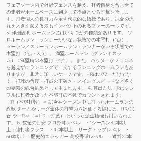
フェアゾーン内で外野フェンスを越え、打者自身を含む全て
の走者がホームベースに到達して得点となる打撃を指しま
す。打者個人の長打力を示す代表的な指標であり、試合の流
れを大きく変える最もインパクトのあるプレーの一つです。
3. 詳細説明 ホームランにはいくつかの種類があります。 ソ
ロホームラン：ランナーがいない状態での本塁打（1点）。
ツーラン／スリーランホームラン：ランナーがいる状態での
本塁打（2点・3点）。 満塁ホームラン（グランドスラ
ム）：満塁時の本塁打（4点）。 また、バッターがフェンス
を越えずにランニングで一周するランニングホームランもあ
りますが、非常に珍しいケースです。HRはパワーだけでな
く、打球の角度・打点の正確さ・スイングスピードなど多く
の要素の総合結果として生まれます。 4. 算出方法 HRはシン
プルに打者が放った本塁打の本数でカウントされます。
HR（本塁打数）＝ 試合やシーズン中に打ったホームランの
総数 チームやリーグ全体の打撃力を評価する際には、HR/試
合 や HR率（＝HR ÷ 打数） といった派生指標も用いられま
す。 5. 数値の目安 プロ野球レベル ・1シーズン30本以
上：強打者クラス ・40本以上：リーグトップレベル ・
50本以上：歴史的スラッガー 高校野球レベル ・通算20本