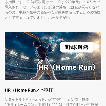
る指標です。 3. 詳細説明 ホールドは1990年代にアメリカで
導入され、セーブのように“試合の勝ち”には直接関与しない
ものの、中継ぎ投手の価値や安定感を数値化するための指標
として重宝されています。 ホールドが記
HR（Home Run／本塁打）
1. タイトル HR（Home Run／本塁打） 2. 定義・概要
**HR（ホームラン／本塁打）**とは、打者が打った打球が