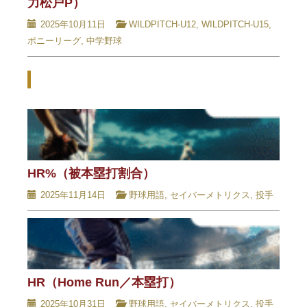
力松戸P）
2025年10月11日
WILDPITCH-U12
,
WILDPITCH-U15
,
ポニーリーグ
,
中学野球
Related Posts - 関連記事 -
HR%（被本塁打割合）
2025年11月14日
野球用語
,
セイバーメトリクス
,
投手
HR（Home Run／本塁打）
2025年10月31日
野球用語
,
セイバーメトリクス
,
投手