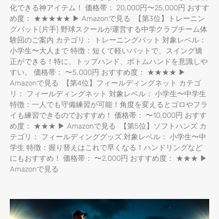
化できる神アイテム！ 価格帯： 20,000円〜25,000円 おすす
め度： ★★★★★ ▶ Amazonで見る 【第3位】トレーニン
グバット(片手) 野球スクールが運営する中学クラブチーム体
験回のご案内 カテゴリ： トレーニングバット 対象レベル：
小学生〜大人まで 特徴：短くて軽いバットで、スイング矯
正ができる！特に、トップハンド、ボトムハンドを意識しや
すい。 価格帯： 〜5,000円 おすすめ度： ★★★★ ▶
Amazonで見る 【第4位】フィールディングネット カテゴ
リ： フィールディングネット 対象レベル： 小学生〜中学生
特徴：一人でも守備練習が可能！角度を変えるとゴロやフラ
イも練習できるのでおすすめ！ 価格帯： 〜10,000円 おすす
め度： ★★★ ▶ Amazonで見る 【第5位】ソフトハンズ カ
テゴリ： フィールディンググッズ 対象レベル： 小学生〜中
学生 特徴：握り替えはこれで早くなる！ハンドリングなど
にもおすすめ！ 価格帯： 〜2,000円 おすすめ度： ★★★ ▶
Amazonで見る