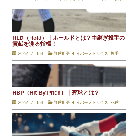
HLD（Hold）｜ホールドとは？中継ぎ投手の
貢献を測る指標！
2025年7月8日
野球用語
,
セイバーメトリクス
,
投手
HBP（Hit By Pitch）｜死球とは？
2025年7月8日
野球用語
,
セイバーメトリクス
,
死球