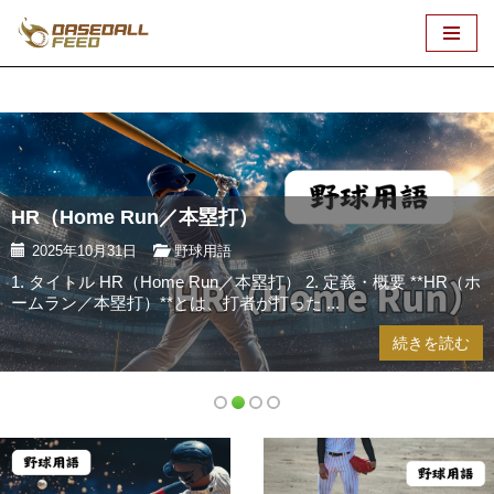
コ
ン
テ
ン
ツ
へ
HR（Home Run／本塁打）
ス
キ
2025年10月31日
野球用語
ッ
1. タイトル HR（Home Run／本塁打） 2. 定義・概要 **HR（ホ
プ
ームラン／本塁打）**とは、打者が打った ...
続きを読む