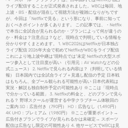
ライブ配信することが正式発表されました。WBCは毎回、地
上波・BS・配信が混在して視聴方法が複雑になりがちです
が、今回は「Netflixで見る」という形になり、事前に知って
おくべきポイントが多くあります。 この記事では、・Netflix
で本当に全試合が見られるのか・プランによって何が違うの
か・料金は？注意点は？など、現時点で判明している情報を
分かりやすくまとめます。 1. WBC2026はNetflixが日本独占
ライブ配信 2026年大会で初めてNetflixがWBCをライブ配信
これにより地上波中継は“現時点では”未定 Netflixの大型スポ
ーツ参入として注目度が高い （引用元：AV Watchなどの公
式ニュース） 2. Netflixで見られる内容は？（判明している情
報） 日本国内では全試合ライブ＋見逃し配信の予定 日本戦
はもちろん、全プール観られる可能性が高い 日本代表戦は
実況・解説も独自制作予定の可能性あり ※ここは「現時点
で分かっている範囲」 3. Netflixの料金と、どのプランで見ら
れる？ 野球スクールが運営する中学クラブチーム体験回の
ご案内 SD：広告付き（790円） HD：広告なし（1,490円）
4K UHD：プレミアム（1,980円） ※ここが重要ポイント→
広告付きプランでライブが見られるかは未確定→ スポーツ
配信は広告なし限定の可能性あり 4. 他サービスでWBCは見