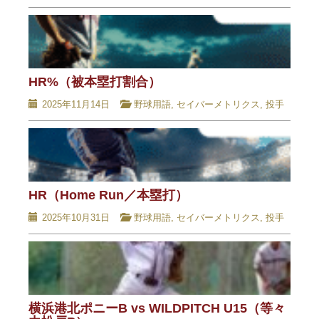
HR%（被本塁打割合）
2025年11月14日
野球用語
,
セイバーメトリクス
,
投手
HR（Home Run／本塁打）
2025年10月31日
野球用語
,
セイバーメトリクス
,
投手
横浜港北ポニーB vs WILDPITCH U15（等々