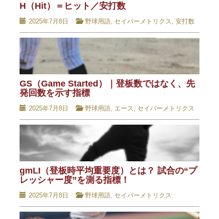
H（Hit）＝ヒット／安打数
2025年7月8日
野球用語
,
セイバーメトリクス
,
安打数
GS（Game Started）｜登板数ではなく、先
発回数を示す指標
2025年7月8日
野球用語
,
エース
,
セイバーメトリクス
gmLI（登板時平均重要度）とは？ 試合の“プ
レッシャー度”を測る指標！
2025年7月8日
野球用語
,
セイバーメトリクス