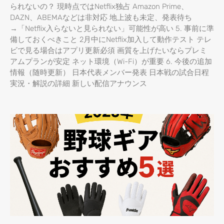
られないの？ 現時点ではNetflix独占 Amazon Prime、
DAZN、ABEMAなどは非対応 地上波も未定、発表待ち
→「Netflix入らないと見られない」可能性が高い 5. 事前に準
備しておくべきこと 2月中にNetflix加入して動作テスト テレ
ビで見る場合はアプリ更新必須 画質を上げたいならプレミ
アムプランが安定 ネット環境（Wi-Fi）が重要 6. 今後の追加
情報（随時更新） 日本代表メンバー発表 日本戦の試合日程
実況・解説の詳細 新しい配信アナウンス