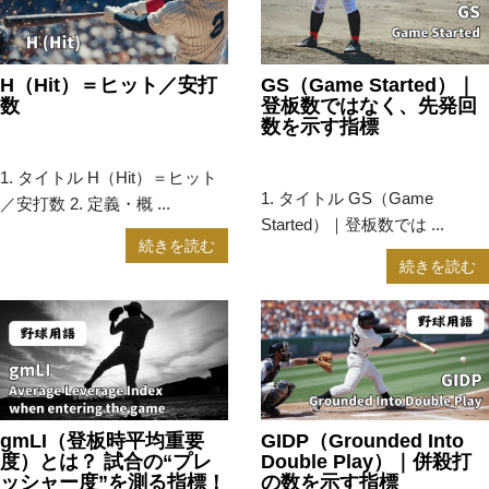
H（Hit）＝ヒット／安打
GS（Game Started）｜
数
登板数ではなく、先発回
数を示す指標
2025年5月13日
野球用語
2025年5月12日
野球用語
1. タイトル H（Hit）＝ヒット
1. タイトル GS（Game
／安打数 2. 定義・概 ...
Started）｜登板数では ...
続きを読む
続きを読む
gmLI（登板時平均重要
GIDP（Grounded Into
度）とは？ 試合の“プレ
Double Play）｜併殺打
ッシャー度”を測る指標！
の数を示す指標