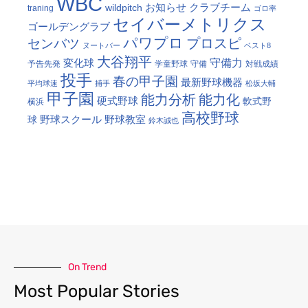
WBC
お知らせ
クラブチーム
wildpitch
traning
ゴロ率
セイバーメトリクス
ゴールデングラブ
パワプロ
プロスピ
センバツ
ヌートバー
ベスト8
大谷翔平
守備力
変化球
予告先発
学童野球
守備
対戦成績
投手
春の甲子園
最新野球機器
平均球速
捕手
松坂大輔
甲子園
能力分析
能力化
硬式野球
軟式野
横浜
高校野球
野球スクール
野球教室
球
鈴木誠也
On Trend
Most Popular Stories