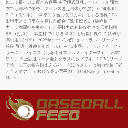
以上：長打力に優れる選手 中学硬式野球レベル ・年間数
本でも非常に優秀（フェンス越え自体が希少） 6. 関連項目
SLG（長打率）：本塁打を含む長打力を評価する指標 OPS：
出塁率と長打率を合算した総合打撃指標 ISO（純粋長打
力）：本塁打を中心とした長打力の純粋な強さを示す指標
RBI（打点）：本塁打で生じる得点にも密接に関係 7. 数値が
高い選手(NPB) (2025年シーズン例) セントラル・リーグ：
佐藤 輝明（阪神タイガース） — 40本塁打。 パシフィック・
リーグ： レイエス（北海道日本ハムファイターズ） — 32本
塁打。 ※上記はリーグ最多クラスの数字です。NPBのリーグ
平均・上下の幅を踏まえると、「30本以上」は強力な長打者
と言えます。 8. 数値が高い選手(MLB) Cal Raleigh（Seattle
Mariner