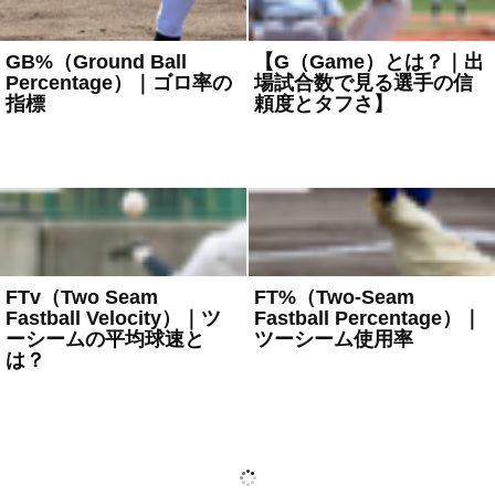
GB%（Ground Ball
【G（Game）とは？｜出
Percentage）｜ゴロ率の
場試合数で見る選手の信
指標
頼度とタフさ】
2025年4月25日
野球用語
2025年4月24日
野球用語
FTv（Two Seam
FT%（Two-Seam
Fastball Velocity）｜ツ
Fastball Percentage）｜
ーシームの平均球速と
ツーシーム使用率
は？
2025年4月22日
野球用語
2025年4月23日
野球用語