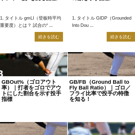
2025年5月9日
野球用語
2025年5月7日
野球用語
1. タイトル gmLI（登板時平均
1. タイトル GIDP（Grounded
重要度）とは？ 試合の“ ...
Into Dou ...
続きを読む
続きを読む
GBOut%（ゴロアウト
GB/FB（Ground Ball to
率）｜打者をゴロでアウ
Fly Ball Ratio）｜ゴロ／
トにした割合を示す投手
フライ比率で投手の特徴
指標
を知る！
2025年4月30日
野球用語
2025年4月30日
野球用語