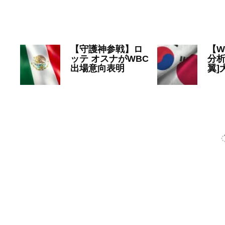
2022年12月7日
WBC
WBC
【守護神参戦】ロ
【W
ッテ オスナがWBC
分析
出場意向表明
翼]
2022年11月25日
20
WBC
WBC