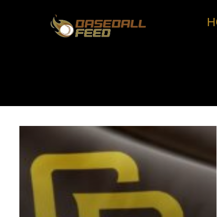
H
コ
ン
テ
ン
ツ
へ
ス
キ
ッ
プ