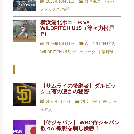
2025年10月31日
野球用語
,
セイバー
メトリクス
,
投手
横浜港北ポニーB vs
WILDPITCH U15（等々力松戸
P）
2025年10月11日
WILDPITCH-U12
,
WILDPITCH-U15
,
ポニーリーグ
,
中学野球
Related Posts - 関連記事 -
【サムライの後継者】ダルビッ
シュ有の凄さの秘密
2025年6月2日
WBC
,
NPB
,
WBC
,
今
永昇太
【侍ジャパン】 WBC侍ジャパン
数々の激戦を制し優勝！