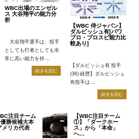
WBC出場のエンゼル
ス 大谷翔平の能力分
析
【WBC 侍ジャパン】
2023年3月2日
WBC
ダルビッシュ有[パワ
プロ・プロスピ能力比
大谷翔平選手は、投手
較あり]
としても打者としても非
2023年2月21日
WBC
常に高い能力を持 ...
【ダルビッシュ有 投手
続きを読む
(36) 経歴】ダルビッシュ
有投手は ...
続きを読む
BC注目チーム
【WBC注目チーム
】優勝候補大本
①】「ダークホー
アメリカ代表
ス」から「本命」
へ…
22年11月28日