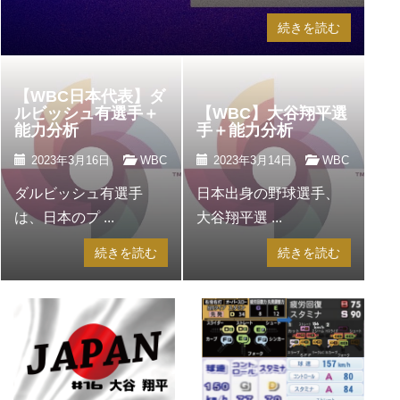
続きを読む
【WBC日本代表】ダ
ルビッシュ有選手＋
【WBC】大谷翔平選
能力分析
手＋能力分析
2023年3月16日
WBC
2023年3月14日
WBC
ダルビッシュ有選手
日本出身の野球選手、
は、日本のプ ...
大谷翔平選 ...
続きを読む
続きを読む