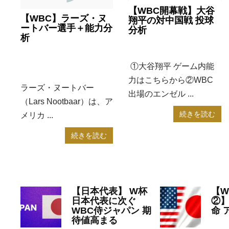
【WBC開幕戦】大谷
【WBC】ラーズ・ヌ
翔平の対中国戦 投球
ートバー選手＋能力分
分析
析
2023年3月13日
WBC
2023年3月14日
WBC
,
①大谷翔平 ゲーム内能
ゲーム・eスポーツ
力はこちらから②WBC
ラーズ・ヌートバー
出場のエンゼル ...
（Lars Nootbaar）は、ア
続きを読む
メリカ ...
続きを読む
【日本代表】 W杯
【W
日本代表に次ぐ
②
WBC侍ジャパン 期
命 
待値高まる
20