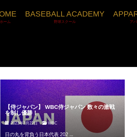
OME
BASEBALL ACADEMY
APPA
ホーム
野球スクール
アパ
【侍ジャパン】 WBC侍ジャパン 数々の激戦
を制し優勝！
2023年3月22日
WBC
日の丸を背負う日本代表 202 ...