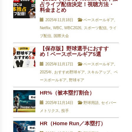
占ライブ配信決定！視聴方法・
料金まとめ
2025年11月18日
ベースボールギア
,
Netflix
,
WBC
,
WBC2026
,
スポーツ配信
,
ライ
ブ配信
,
国際大会
【保存版】野球選手におすす
め！ベースボールギア5選
2025年11月17日
ベースボールギア
,
2025年
,
おすすめ野球ギア
,
スキルアップ、ベ
ースボールギア
,
野球ギア
HR%（被本塁打割合）
2025年11月14日
野球用語
,
セイバー
メトリクス
,
投手
HR（Home Run／本塁打）