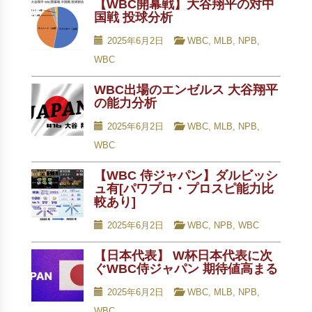
【WBC開幕戦】大谷翔平の対中
国戦 投球分析
2025年6月2日
WBC
,
MLB
,
NPB
,
WBC
WBC出場のエンゼルス 大谷翔平
の能力分析
2025年6月2日
WBC
,
MLB
,
NPB
,
WBC
【WBC 侍ジャパン】ダルビッシ
ュ有[パワプロ・プロスピ能力比
較あり]
2025年6月2日
WBC
,
NPB
,
WBC
【日本代表】 W杯日本代表に次
ぐWBC侍ジャパン 期待値高まる
2025年6月2日
WBC
,
MLB
,
NPB
,
WBC