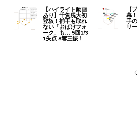
【ハイライト動画
【
あり】千賀滉大初
幕
登板！捕手も取れ
手の
ない「おばけフォ
リ
ーク」も… 5回1/3
20
1失点 8奪三振！
2023年4月3日
NPB