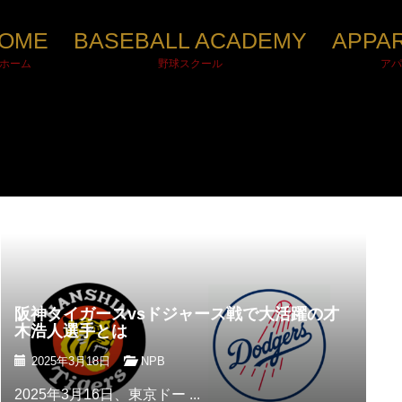
OME
BASEBALL ACADEMY
APPA
ホーム
野球スクール
アパ
阪神タイガースvsドジャース戦で大活躍の才
木浩人選手とは
2025年3月18日
NPB
2025年3月16日、東京ドー ...