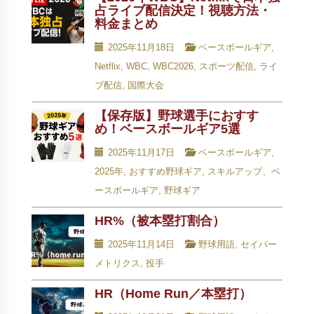
占ライブ配信決定！視聴方法・
料金まとめ
2025年11月18日
ベースボールギア
,
Netflix
,
WBC
,
WBC2026
,
スポーツ配信
,
ライ
ブ配信
,
国際大会
【保存版】野球選手におすす
め！ベースボールギア5選
2025年11月17日
ベースボールギア
,
2025年
,
おすすめ野球ギア
,
スキルアップ、ベ
ースボールギア
,
野球ギア
HR%（被本塁打割合）
2025年11月14日
野球用語
,
セイバー
メトリクス
,
投手
HR（Home Run／本塁打）