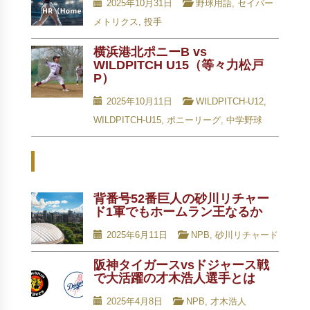
2025年10月31日
野球用語
,
セイバー
メトリクス
,
投手
横浜港北ポニーB vs
WILDPITCH U15（等々力松戸
P）
2025年10月11日
WILDPITCH-U12
,
WILDPITCH-U15
,
ポニーリーグ
,
中学野球
Related Posts - 関連記事 -
背番号52番巨人の砂川リチャー
ド1軍でもホームラン王なるか
2025年6月11日
NPB
,
砂川リチャード
阪神タイガースvsドジャース戦
で大活躍の才木浩人選手とは
2025年4月8日
NPB
,
才木浩人