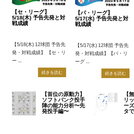
【セ・リーグ】
【パ・リーグ】
5/18(木) 予告先発と対
5/17(水) 予告先発と対
戦成績
戦成績
2023年5月18日
NPB
2023年5月17日
NPB
【5/18(木) 12球団 予告先
【5/17(水) 12球団 予告先
発・対戦成績】 【セ・リ
発・対戦成績】【パ・リ
ー ...
ーグ ...
続きを読む
続きを読む
【首位の原動力】
【
ソフトバンク投手
リ
陣の能力分析〜先
ーズ
発投手編〜
タで
2023年4月7日
NPB
20