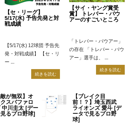
【サイ・ヤング賞受
【セ・リーグ】
賞】 トレバー・バウ
5/17(水) 予告先発と対
アーのすごいところ
戦成績
2023年5月12日
NPB
2023年5月17日
NPB
「トレバー・バウアー」
【5/17(水) 12球団 予告先
の存在 「トレバー・バウ
発・対戦成績】 【セ・リ
アー」選手は、 ...
ー ...
続きを読む
続きを読む
無敵が無双】オ
【ブレイク目
ックスバファロ
前！？】埼玉西武
 中川圭太 [デー
ライオンズ 愛斗 [デ
見るプロ野球]
ータで見るプロ野
球]
23年4月5日
NPB
2023年4月5日
NPB