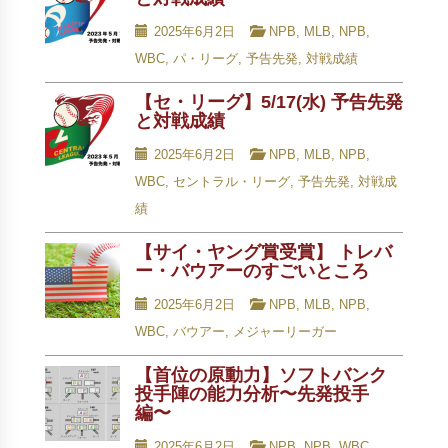
2025年6月2日
NPB
,
MLB
,
NPB
,
WBC
,
パ・リーグ
,
予告先発
,
対戦成績
【セ・リーグ】5/17(水) 予告先発
と対戦成績
2025年6月2日
NPB
,
MLB
,
NPB
,
WBC
,
セントラル・リーグ
,
予告先発
,
対戦成
績
【サイ・ヤング賞受賞】 トレバ
ー・バウアーのすごいところ
2025年6月2日
NPB
,
MLB
,
NPB
,
WBC
,
バウアー
,
メジャーリーガー
【首位の原動力】ソフトバンク
投手陣の能力分析〜先発投手
編〜
2025年6月2日
NPB
,
NPB
,
WBC