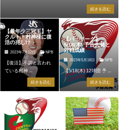
続きを読む
【最年少三冠王】ヤ
クルト・村神様に復
【パ・リーグ】
活の兆し!?
5/18(木) 予告先発と
対戦成績
2023年7月12日
NPB
2023年5月18日
NPB
【復活】不調と言われ
ている村神 ...
【5/18(木) 12球団 予 ...
続きを読む
続きを読む