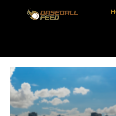
H
コ
ン
テ
ン
ツ
へ
ス
キ
ッ
プ