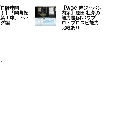
プロ野球開
【WBC 侍ジャパン
！！】「開幕投
内定】源田 壮亮の
第１球」 パ・
能力遷移[パワプ
ーグ編
ロ・プロスピ能力
比較あり]
23年4月1日
NPB
2023年1月20日
NPB