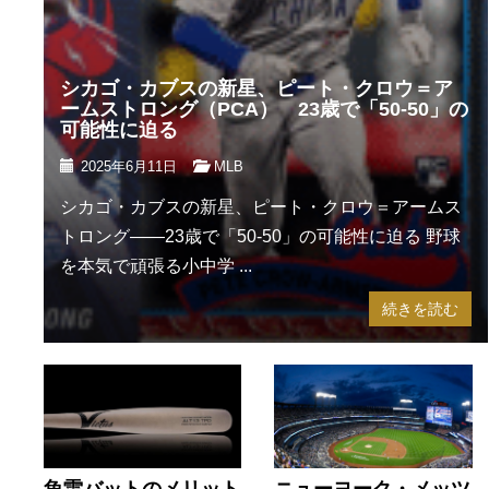
シカゴ・カブスの新星、ピート・クロウ＝ア
ームストロング（PCA） 23歳で「50-50」の
可能性に迫る
2025年6月11日
MLB
シカゴ・カブスの新星、ピート・クロウ＝アームス
トロング――23歳で「50-50」の可能性に迫る 野球
を本気で頑張る小中学 ...
続きを読む