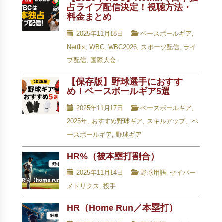
占ライブ配信決定！視聴方法・
料金まとめ
2025年11月18日
ベースボールギア
,
Netflix
,
WBC
,
WBC2026
,
スポーツ配信
,
ライ
ブ配信
,
国際大会
【保存版】野球選手におすす
め！ベースボールギア5選
2025年11月17日
ベースボールギア
,
2025年
,
おすすめ野球ギア
,
スキルアップ、ベ
ースボールギア
,
野球ギア
HR%（被本塁打割合）
2025年11月14日
野球用語
,
セイバー
メトリクス
,
投手
HR（Home Run／本塁打）