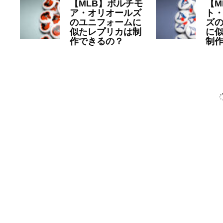
【MLB】ボルチモ
【M
ア・オリオールズ
ト
のユニフォームに
ズ
似たレプリカは制
に
作できるの？
制
2023年6月22日
MLB
20