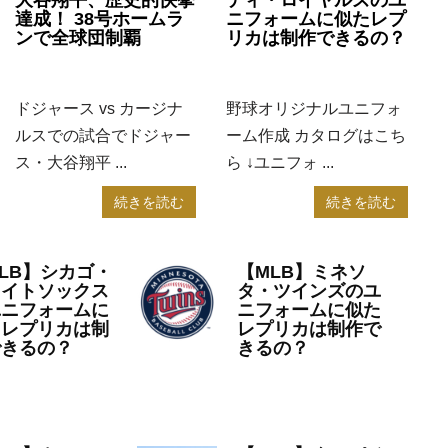
大谷翔平、歴史的快挙
ニフォームに似たレプ
達成！ 38号ホームラ
リカは制作できるの？
ンで全球団制覇
2023年7月14日
MLB
2024年8月19日
MLB
野球オリジナルユニフォ
ドジャース vs カージナ
ーム作成 カタログはこち
ルスでの試合でドジャー
ら ↓ユニフォ ...
ス・大谷翔平 ...
続きを読む
続きを読む
LB】シカゴ・
【MLB】ミネソ
ワイトソックス
タ・ツインズのユ
ユニフォームに
ニフォームに似た
たレプリカは制
レプリカは制作で
できるの？
きるの？
23年7月6日
MLB
2023年7月4日
MLB