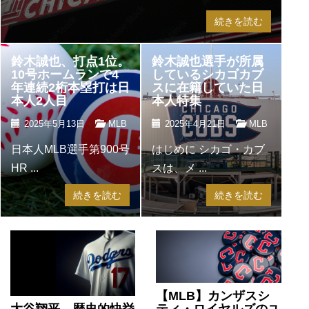
続きを読む
鈴木誠也、打点1位。
鈴木誠也選手が所属
10号ホームランで4
しているシカゴカブ
年連続2桁本塁打は日
スに在籍していた日
本人2人目
本人特集
2025年5月13日
MLB
2025年4月21日
MLB
日本人MLB選手第900号
はじめに シカゴ・カブ
HR ...
スは、メ ...
続きを読む
続きを読む
【MLB】カンザスシ
ティ・ロイヤルズのユ