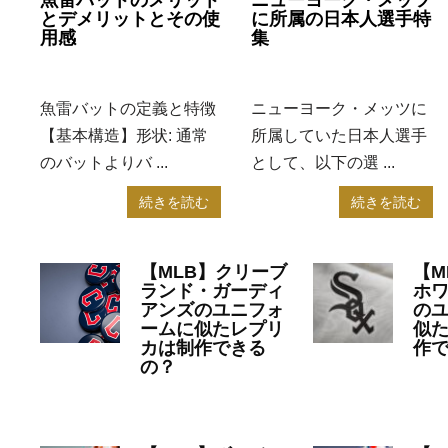
魚雷バットのメリット
ニューヨーク・メッツ
とデメリットとその使
に所属の日本人選手特
用感
集
2025年4月17日
MLB
2024年10月17日
MLB
魚雷バットの定義と特徴
ニューヨーク・メッツに
【基本構造】形状: 通常
所属していた日本人選手
のバットよりバ ...
として、以下の選 ...
続きを読む
続きを読む
【MLB】クリーブ
【M
ランド・ガーディ
ホ
アンズのユニフォ
の
ームに似たレプリ
似
カは制作できる
作
の？
20
2023年7月10日
MLB