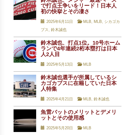
鈴木誠也、メジャー最速ペース
で打点王争いをリード！日本人
初の快挙とその凄さ
2025年6月11日
MLB
,
MLB
,
シカゴカ
ブス
,
鈴木誠也
鈴木誠也、打点1位。10号ホーム
ランで4年連続2桁本塁打は日本
人2人目
2025年5月13日
MLB
鈴木誠也選手が所属しているシ
カゴカブスに在籍していた日本
人特集
2025年4月21日
MLB
,
鈴木誠也
魚雷バットのメリットとデメリ
ットとその使用感
2025年5月20日
MLB