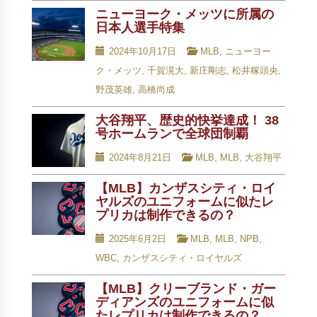
ニューヨーク・メッツに所属の
日本人選手特集
2024年10月17日
MLB
,
ニューヨー
ク・メッツ
,
千賀滉大
,
新庄剛志
,
松井稼頭央
,
野茂英雄
,
高橋尚成
大谷翔平、歴史的快挙達成！ 38
号ホームランで全球団制覇
2024年8月21日
MLB
,
MLB
,
大谷翔平
【MLB】カンザスシティ・ロイ
ヤルズのユニフォームに似たレ
プリカは制作できるの？
2025年6月2日
MLB
,
MLB
,
NPB
,
WBC
,
カンザスシティ・ロイヤルズ
【MLB】クリーブランド・ガー
ディアンズのユニフォームに似
たレプリカは制作できるの？