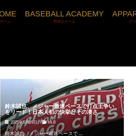
OME
BASEBALL ACADEMY
APPA
ホーム
野球スクール
アパ
鈴木誠也、メジャー最速ペースで打点王争い
をリード！日本人初の快挙とその凄さ
2025年5月29日
MLB
鈴木誠也、メジャー最速ペースで ...