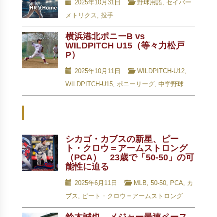
2025年10月31日
野球用語
,
セイバー
メトリクス
,
投手
横浜港北ポニーB vs
WILDPITCH U15（等々力松戸
P）
2025年10月11日
WILDPITCH-U12
,
WILDPITCH-U15
,
ポニーリーグ
,
中学野球
Related Posts - 関連記事 -
シカゴ・カブスの新星、ピー
ト・クロウ＝アームストロング
（PCA） 23歳で「50-50」の可
能性に迫る
2025年6月11日
MLB
,
50-50
,
PCA
,
カ
ブス
,
ピート・クロウ＝アームストロング