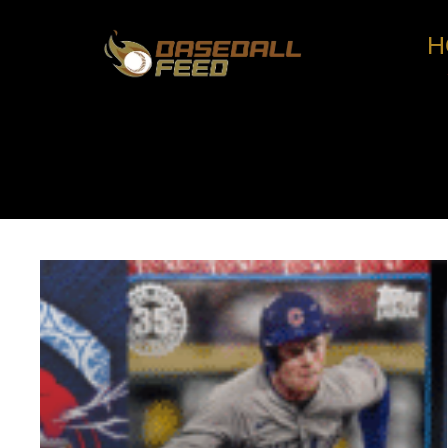
H
コ
ン
テ
ン
ツ
へ
ス
キ
ッ
プ