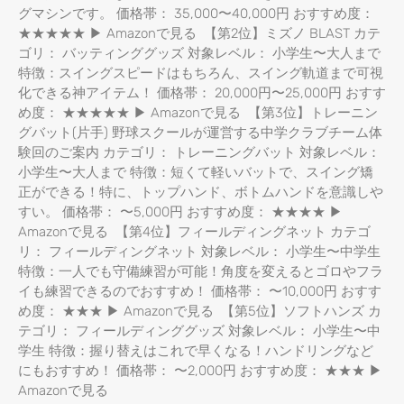
グマシンです。 価格帯： 35,000〜40,000円 おすすめ度：
★★★★★ ▶ Amazonで見る 【第2位】ミズノ BLAST カテ
ゴリ： バッティンググッズ 対象レベル： 小学生〜大人まで
特徴：スイングスピードはもちろん、スイング軌道まで可視
化できる神アイテム！ 価格帯： 20,000円〜25,000円 おすす
め度： ★★★★★ ▶ Amazonで見る 【第3位】トレーニン
グバット(片手) 野球スクールが運営する中学クラブチーム体
験回のご案内 カテゴリ： トレーニングバット 対象レベル：
小学生〜大人まで 特徴：短くて軽いバットで、スイング矯
正ができる！特に、トップハンド、ボトムハンドを意識しや
すい。 価格帯： 〜5,000円 おすすめ度： ★★★★ ▶
Amazonで見る 【第4位】フィールディングネット カテゴ
リ： フィールディングネット 対象レベル： 小学生〜中学生
特徴：一人でも守備練習が可能！角度を変えるとゴロやフラ
イも練習できるのでおすすめ！ 価格帯： 〜10,000円 おすす
め度： ★★★ ▶ Amazonで見る 【第5位】ソフトハンズ カ
テゴリ： フィールディンググッズ 対象レベル： 小学生〜中
学生 特徴：握り替えはこれで早くなる！ハンドリングなど
にもおすすめ！ 価格帯： 〜2,000円 おすすめ度： ★★★ ▶
Amazonで見る