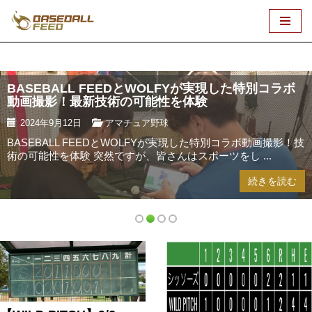
コ
ン
テ
BASEBALL FEEDとWOLFYが実現した特別コラボ
ン
動画撮影！最新技術の可能性を体験
ツ
へ
2024年9月12日
アマチュア野球
ス
BASEBALL FEEDとWOLFYが実現した特別コラボ動画撮影！技
キ
術の可能性を体験 突然ですが、皆さんはスポーツをし ...
ッ
続きを読む
プ