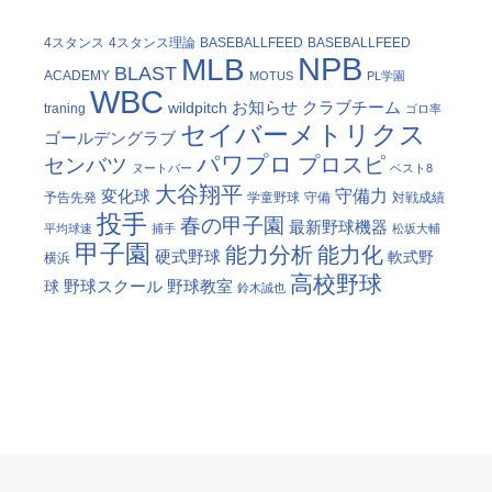
4スタンス
4スタンス理論
BASEBALLFEED
BASEBALLFEED
NPB
MLB
BLAST
ACADEMY
MOTUS
PL学園
WBC
お知らせ
クラブチーム
wildpitch
traning
ゴロ率
セイバーメトリクス
ゴールデングラブ
パワプロ
プロスピ
センバツ
ヌートバー
ベスト8
大谷翔平
守備力
変化球
予告先発
学童野球
守備
対戦成績
投手
春の甲子園
最新野球機器
平均球速
捕手
松坂大輔
甲子園
能力分析
能力化
硬式野球
軟式野
横浜
高校野球
野球スクール
野球教室
球
鈴木誠也