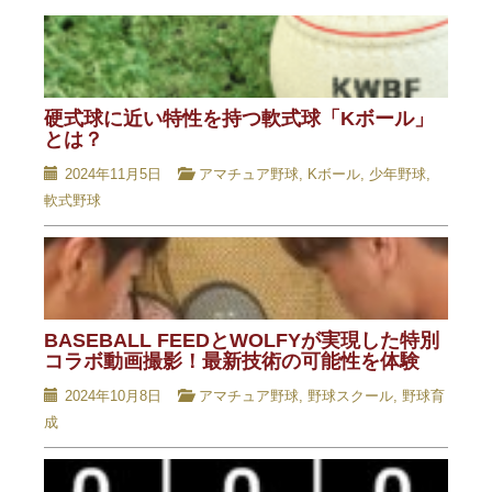
硬式球に近い特性を持つ軟式球「Kボール」
とは？
2024年11月5日
アマチュア野球
,
Kボール
,
少年野球
,
軟式野球
BASEBALL FEEDとWOLFYが実現した特別
コラボ動画撮影！最新技術の可能性を体験
2024年10月8日
アマチュア野球
,
野球スクール
,
野球育
成