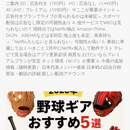
ご案内 SD：広告付き（790円） HD：広告なし（1,490円）
4K UHD：プレミアム（1,980円） ※ここが重要ポイント→
広告付きプランでライブが見られるかは未確定→ スポーツ
配信は広告なし限定の可能性あり 4. 他サービスでWBCは見
られないの？ 現時点ではNetflix独占 Amazon Prime、
DAZN、ABEMAなどは非対応 地上波も未定、発表待ち
→「Netflix入らないと見られない」可能性が高い 5. 事前に準
備しておくべきこと 2月中にNetflix加入して動作テスト テレ
ビで見る場合はアプリ更新必須 画質を上げたいならプレミ
アムプランが安定 ネット環境（Wi-Fi）が重要 6. 今後の追加
情報（随時更新） 日本代表メンバー発表 日本戦の試合日程
実況・解説の詳細 新しい配信アナウンス