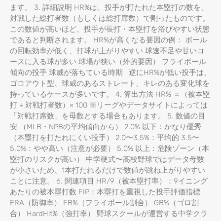
ます。 3. 詳細説明 HR%は、投手が打たれた本塁打の数を、
対戦した総打者数（もしくは総打席数）で割ったものです。
この数値が高いほど、投手が長打・本塁打を浴びやすい状態
であると判断されます。 HR%が高くなる要因の例： ボール
の回転効率が低く、打球が上がりやすい 球速不足や甘いコ
ースに入る球が多い 球場が狭い（外的要因） フライボール
傾向の投手 球威が落ちている時期 逆にHR%が低い投手は、
ゴロアウト型、球威のあるストレート、キレのある変化球を
持っているケースが多いです。 4. 算出方法 HR% ＝（被本塁
打 ÷ 対戦打者数）× 100 ※リーグやデータサイトによっては
「対戦打席数」を母数とする場合もあります。 5. 数値の目
安 （MLB・NPBの平均傾向から） 2.0% 以下：かなり優秀
（本塁打を打たれにくい投手） 2.0〜3.5%：平均的 3.5〜
5.0%：やや高い（注意が必要） 5.0% 以上：危険ゾーン（本
塁打のリスクが高い） 中学硬式〜高校野球ではデータ母数
が小さいため、1本打たれるだけで数値が跳ね上がりやすい
ことに注意。 6. 関連項目 HR/9（被本塁打率）：9イニング
あたりの被本塁打数 FIP：本塁打を重視した投手評価指標
ERA（防御率） FB%（フライボール割合） GB%（ゴロ割
合） HardHit%（強打率） 野球スクールが運営する中学クラ