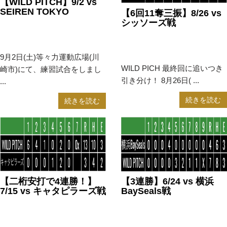
【WILD PITCH】9/2 vs
SEIREN TOKYO
【6回11奪三振】8/26 vs
シッソーズ戦
2023年9月4日
アマチュア
2023年8月29日
アマチュア
野球
野球
9月2日(土)等々力運動広場(川
WILD PICH 最終回に追いつき
崎市)にて、練習試合をしまし
引き分け！ 8月26日( ...
...
続きを読む
続きを読む
【二桁安打で4連勝！】
【3連勝】6/24 vs 横浜
7/15 vs キャタピラーズ戦
BaySeals戦
2023年7月20日
アマチュア
2023年6月27日
アマチュア
野球
野球