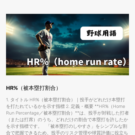
HR%（被本塁打割合）
1. タイトル HR%（被本塁打割合）｜投手がどれだけ本塁打
を打たれているかを示す指標 2. 定義・概要 **HR%（Home
Run Percentage／被本塁打割合）**は、投手が対戦した打者
（または打席）のうち、どれだけの割合で本塁打を許したか
を示す指標です。 「被本塁打のしやすさ」をシンプルな割
合で把握できるため、投手のリスク管理や球質評価に役立ち