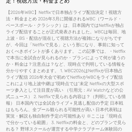
定！視聴方法・料金まとめ
【2026年WBC】Netflixで日本独占ライブ配信決定！視聴方
法・料金まとめ 2026年3月に開催されるWBC（ワールド・
ベースボール・クラシック）は、日本国内ではNetflixが独占
ライブ配信することが正式発表されました。WBCは毎回、地
上波・BS・配信が混在して視聴方法が複雑になりがちです
が、今回は「Netflixで見る」という形になり、事前に知って
おくべきポイントが多くあります。 この記事では、・Netflix
で本当に全試合が見られるのか・プランによって何が違うの
か・料金は？注意点は？など、現時点で判明している情報を
分かりやすくまとめます。 1. WBC2026はNetflixが日本独占
ライブ配信 2026年大会で初めてNetflixがWBCをライブ配信
これにより地上波中継は“現時点では”未定 Netflixの大型スポ
ーツ参入として注目度が高い （引用元：AV Watchなどの公
式ニュース） 2. Netflixで見られる内容は？（判明している情
報） 日本国内では全試合ライブ＋見逃し配信の予定 日本戦
はもちろん、全プール観られる可能性が高い 日本代表戦は
実況・解説も独自制作予定の可能性あり ※ここは「現時点
で分かっている範囲」 3. Netflixの料金と、どのプランで見ら
れる？ 野球スクールが運営する中学クラブチーム体験回の