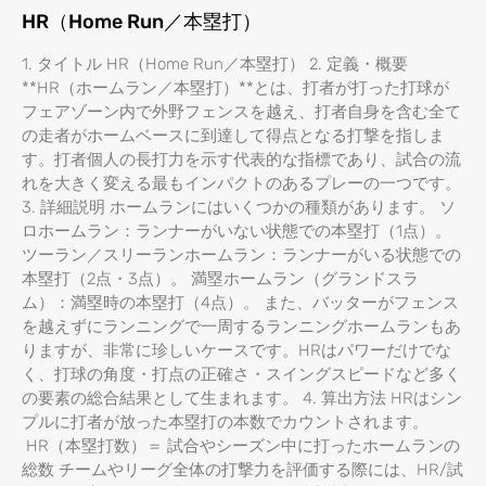
HR（Home Run／本塁打）
1. タイトル HR（Home Run／本塁打） 2. 定義・概要
**HR（ホームラン／本塁打）**とは、打者が打った打球が
フェアゾーン内で外野フェンスを越え、打者自身を含む全て
の走者がホームベースに到達して得点となる打撃を指しま
す。打者個人の長打力を示す代表的な指標であり、試合の流
れを大きく変える最もインパクトのあるプレーの一つです。
3. 詳細説明 ホームランにはいくつかの種類があります。 ソ
ロホームラン：ランナーがいない状態での本塁打（1点）。
ツーラン／スリーランホームラン：ランナーがいる状態での
本塁打（2点・3点）。 満塁ホームラン（グランドスラ
ム）：満塁時の本塁打（4点）。 また、バッターがフェンス
を越えずにランニングで一周するランニングホームランもあ
りますが、非常に珍しいケースです。HRはパワーだけでな
く、打球の角度・打点の正確さ・スイングスピードなど多く
の要素の総合結果として生まれます。 4. 算出方法 HRはシン
プルに打者が放った本塁打の本数でカウントされます。
HR（本塁打数）＝ 試合やシーズン中に打ったホームランの
総数 チームやリーグ全体の打撃力を評価する際には、HR/試