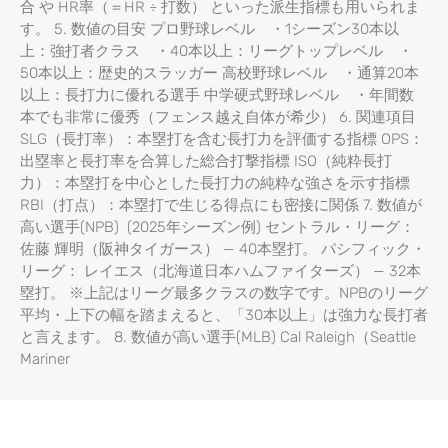
合 や HR率（＝HR ÷ 打数） といった派生指標も用いられま
す。 5. 数値の目安 プロ野球レベル ・1シーズン30本以
上：強打者クラス ・40本以上：リーグトップレベル ・
50本以上：歴史的スラッガー 高校野球レベル ・通算20本
以上：長打力に優れる選手 中学硬式野球レベル ・年間数
本でも非常に優秀（フェンス越え自体が希少） 6. 関連項目
SLG（長打率）：本塁打を含む長打力を評価する指標 OPS：
出塁率と長打率を合算した総合打撃指標 ISO（純粋長打
力）：本塁打を中心とした長打力の純粋な強さを示す指標
RBI（打点）：本塁打で生じる得点にも密接に関係 7. 数値が
高い選手(NPB) (2025年シーズン例) セントラル・リーグ：
佐藤 輝明（阪神タイガース） — 40本塁打。 パシフィック・
リーグ： レイエス（北海道日本ハムファイターズ） — 32本
塁打。 ※上記はリーグ最多クラスの数字です。NPBのリーグ
平均・上下の幅を踏まえると、「30本以上」は強力な長打者
と言えます。 8. 数値が高い選手(MLB) Cal Raleigh（Seattle
Mariner