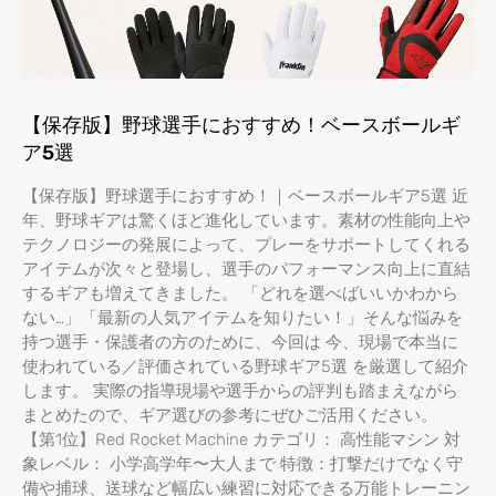
【保存版】野球選手におすすめ！ベースボールギ
ア5選
【保存版】野球選手におすすめ！｜ベースボールギア5選 近
年、野球ギアは驚くほど進化しています。素材の性能向上や
テクノロジーの発展によって、プレーをサポートしてくれる
アイテムが次々と登場し、選手のパフォーマンス向上に直結
するギアも増えてきました。 「どれを選べばいいかわから
ない…」「最新の人気アイテムを知りたい！」そんな悩みを
持つ選手・保護者の方のために、今回は 今、現場で本当に
使われている／評価されている野球ギア5選 を厳選して紹介
します。 実際の指導現場や選手からの評判も踏まえながら
まとめたので、ギア選びの参考にぜひご活用ください。
【第1位】Red Rocket Machine カテゴリ： 高性能マシン 対
象レベル： 小学高学年〜大人まで 特徴：打撃だけでなく守
備や捕球、送球など幅広い練習に対応できる万能トレーニン