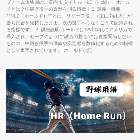
ブチーム体験回のご案内 1. タイトル HLD（Hold）｜ホール
ドとは？中継ぎ投手の貢献を測る指標！ 2. 定義・概要
**HLD（ホールド）**とは、リリーフ投手（主に中継ぎ）が
勝ち試合を維持したまま、次の投手へつなぐことで記録され
る指標です。 3. 詳細説明 ホールドは1990年代にアメリカで
導入され、セーブのように“試合の勝ち”には直接関与しない
ものの、中継ぎ投手の価値や安定感を数値化するための指標
として重宝されています。 ホールドが記