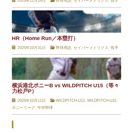
2025年11月14日
野球用語
,
セイバーメトリクス
,
投手
HR（Home Run／本塁打）
2025年10月31日
野球用語
,
セイバーメトリクス
,
投手
横浜港北ポニーB vs WILDPITCH U15（等々
力松戸P）
2025年10月11日
WILDPITCH-U12
,
WILDPITCH-U15
,
ポニーリーグ
,
中学野球
Related Posts - 関連記事 -