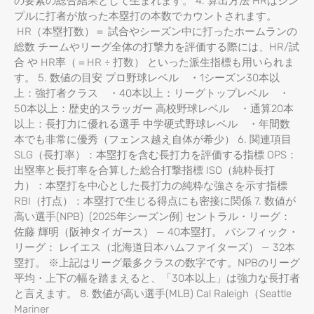
の要素の総合結果として生まれます。 4. 算出方法 HRはシン
プルに打者が放った本塁打の本数でカウントされます。
HR（本塁打数）＝ 試合やシーズン中に打ったホームランの
総数 チームやリーグ全体の打撃力を評価する際には、HR/試
合 や HR率（＝HR ÷ 打数） といった派生指標も用いられま
す。 5. 数値の目安 プロ野球レベル ・1シーズン30本以
上：強打者クラス ・40本以上：リーグトップレベル ・
50本以上：歴史的スラッガー 高校野球レベル ・通算20本
以上：長打力に優れる選手 中学硬式野球レベル ・年間数
本でも非常に優秀（フェンス越え自体が希少） 6. 関連項目
SLG（長打率）：本塁打を含む長打力を評価する指標 OPS：
出塁率と長打率を合算した総合打撃指標 ISO（純粋長打
力）：本塁打を中心とした長打力の純粋な強さを示す指標
RBI（打点）：本塁打で生じる得点にも密接に関係 7. 数値が
高い選手(NPB) (2025年シーズン例) セントラル・リーグ：
佐藤 輝明（阪神タイガース） — 40本塁打。 パシフィック・
リーグ： レイエス（北海道日本ハムファイターズ） — 32本
塁打。 ※上記はリーグ最多クラスの数字です。NPBのリーグ
平均・上下の幅を踏まえると、「30本以上」は強力な長打者
と言えます。 8. 数値が高い選手(MLB) Cal Raleigh（Seattle
Mariner