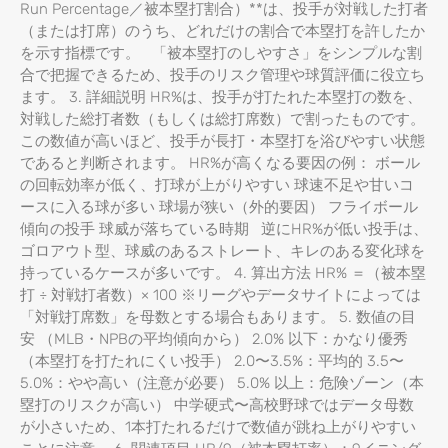
Run Percentage／被本塁打割合）**は、投手が対戦した打者
（または打席）のうち、どれだけの割合で本塁打を許したか
を示す指標です。 「被本塁打のしやすさ」をシンプルな割
合で把握できるため、投手のリスク管理や球質評価に役立ち
ます。 3. 詳細説明 HR%は、投手が打たれた本塁打の数を、
対戦した総打者数（もしくは総打席数）で割ったものです。
この数値が高いほど、投手が長打・本塁打を浴びやすい状態
であると判断されます。 HR%が高くなる要因の例： ボール
の回転効率が低く、打球が上がりやすい 球速不足や甘いコ
ースに入る球が多い 球場が狭い（外的要因） フライボール
傾向の投手 球威が落ちている時期 逆にHR%が低い投手は、
ゴロアウト型、球威のあるストレート、キレのある変化球を
持っているケースが多いです。 4. 算出方法 HR% ＝（被本塁
打 ÷ 対戦打者数）× 100 ※リーグやデータサイトによっては
「対戦打席数」を母数とする場合もあります。 5. 数値の目
安 （MLB・NPBの平均傾向から） 2.0% 以下：かなり優秀
（本塁打を打たれにくい投手） 2.0〜3.5%：平均的 3.5〜
5.0%：やや高い（注意が必要） 5.0% 以上：危険ゾーン（本
塁打のリスクが高い） 中学硬式〜高校野球ではデータ母数
が小さいため、1本打たれるだけで数値が跳ね上がりやすい