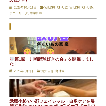
力松戸P）
2025年10月11日
WILDPITCH-U12
,
WILDPITCH-U15
,
ポニーリーグ
,
中学野球
Related Posts - 関連記事 -
第1回「川崎野球好きの会」を開催しまし
た！
2025年6月2日
お知らせ
,
野球飯
武蔵小杉で小顔フェイシャル・自爪ケアを展
開するSalon de camomilleのベースボールネ