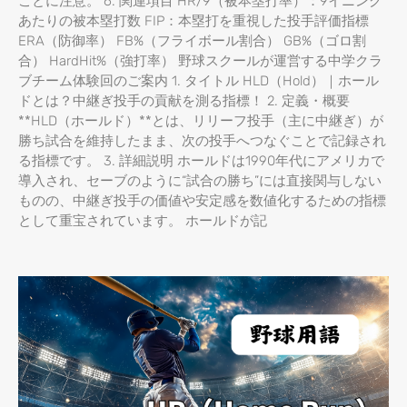
ことに注意。 6. 関連項目 HR/9（被本塁打率）：9イニング
あたりの被本塁打数 FIP：本塁打を重視した投手評価指標
ERA（防御率） FB%（フライボール割合） GB%（ゴロ割
合） HardHit%（強打率） 野球スクールが運営する中学クラ
ブチーム体験回のご案内 1. タイトル HLD（Hold）｜ホール
ドとは？中継ぎ投手の貢献を測る指標！ 2. 定義・概要
**HLD（ホールド）**とは、リリーフ投手（主に中継ぎ）が
勝ち試合を維持したまま、次の投手へつなぐことで記録され
る指標です。 3. 詳細説明 ホールドは1990年代にアメリカで
導入され、セーブのように“試合の勝ち”には直接関与しない
ものの、中継ぎ投手の価値や安定感を数値化するための指標
として重宝されています。 ホールドが記