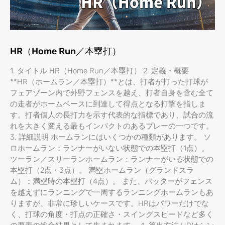
HR（Home Run／本塁打）
1. タイトル HR（Home Run／本塁打） 2. 定義・概要
**HR（ホームラン／本塁打）**とは、打者が打った打球が
フェアゾーン内で外野フェンスを越え、打者自身を含む全て
の走者がホームベースに到達して得点となる打撃を指しま
す。打者個人の長打力を示す代表的な指標であり、試合の流
れを大きく変える最もインパクトのあるプレーの一つです。
3. 詳細説明 ホームランにはいくつかの種類があります。 ソ
ロホームラン：ランナーがいない状態での本塁打（1点）。
ツーラン／スリーランホームラン：ランナーがいる状態での
本塁打（2点・3点）。 満塁ホームラン（グランドスラ
ム）：満塁時の本塁打（4点）。 また、バッターがフェンス
を越えずにランニングで一周するランニングホームランもあ
りますが、非常に珍しいケースです。HRはパワーだけでな
く、打球の角度・打点の正確さ・スイングスピードなど多く