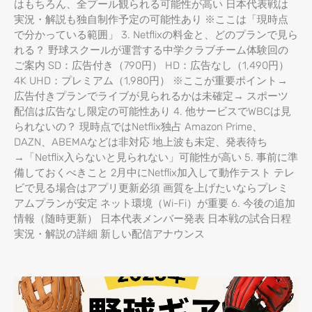
はもちろん、全プール観られる可能性が高い 日本代表戦は
実況・解説も独自制作予定の可能性あり ※ここは「現時点
で分かっている範囲」 3. Netflixの料金と、どのプランで見ら
れる？ 野球スクールが運営する中学クラブチーム体験回の
ご案内 SD：広告付き（790円） HD：広告なし（1,490円）
4K UHD：プレミアム（1,980円） ※ここが重要ポイント→
広告付きプランでライブが見られるかは未確定→ スポーツ
配信は広告なし限定の可能性あり 4. 他サービスでWBCは見
られないの？ 現時点ではNetflix独占 Amazon Prime、
DAZN、ABEMAなどは非対応 地上波も未定、発表待ち
→「Netflix入らないと見られない」可能性が高い 5. 事前に準
備しておくべきこと 2月中にNetflix加入して動作テスト テレ
ビで見る場合はアプリ更新必須 画質を上げたいならプレミ
アムプランが安定 ネット環境（Wi-Fi）が重要 6. 今後の追加
情報（随時更新） 日本代表メンバー発表 日本戦の試合日程
実況・解説の詳細 新しい配信アナウンス