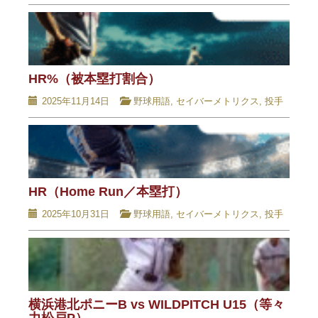
HR%（被本塁打割合）
2025年11月14日
野球用語
,
セイバーメトリクス
,
投手
HR（Home Run／本塁打）
2025年10月31日
野球用語
,
セイバーメトリクス
,
投手
横浜港北ポニーB vs WILDPITCH U15（等々