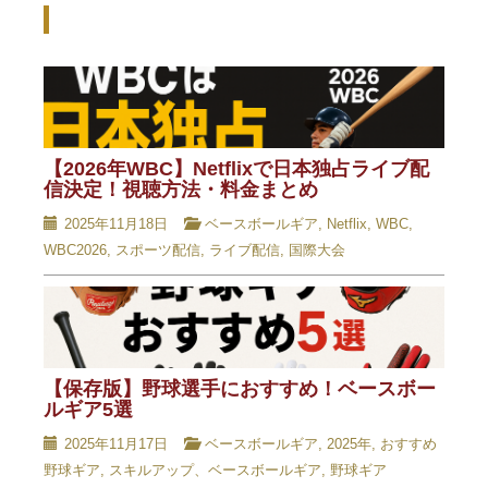
Recent Posts - 新着記事 -
【2026年WBC】Netflixで日本独占ライブ配
信決定！視聴方法・料金まとめ
2025年11月18日
ベースボールギア
,
Netflix
,
WBC
,
WBC2026
,
スポーツ配信
,
ライブ配信
,
国際大会
【保存版】野球選手におすすめ！ベースボー
ルギア5選
2025年11月17日
ベースボールギア
,
2025年
,
おすすめ
野球ギア
,
スキルアップ、ベースボールギア
,
野球ギア