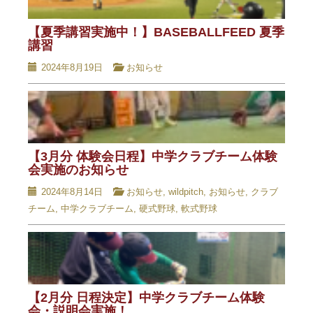
【夏季講習実施中！】BASEBALLFEED 夏季
講習
2024年8月19日
お知らせ
【3月分 体験会日程】中学クラブチーム体験
会実施のお知らせ
2024年8月14日
お知らせ
,
wildpitch
,
お知らせ
,
クラブ
チーム
,
中学クラブチーム
,
硬式野球
,
軟式野球
【2月分 日程決定】中学クラブチーム体験
会・説明会実施！