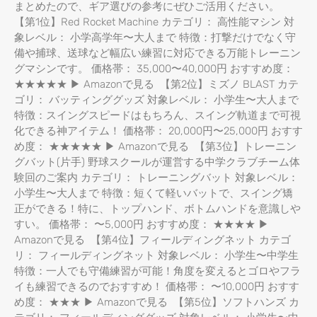
まとめたので、ギア選びの参考にぜひご活用ください。
【第1位】Red Rocket Machine カテゴリ： 高性能マシン 対
象レベル： 小学高学年〜大人まで 特徴：打撃だけでなく守
備や捕球、送球など幅広い練習に対応できる万能トレーニン
グマシンです。 価格帯： 35,000〜40,000円 おすすめ度：
★★★★★ ▶ Amazonで見る 【第2位】ミズノ BLAST カテ
ゴリ： バッティンググッズ 対象レベル： 小学生〜大人まで
特徴：スイングスピードはもちろん、スイング軌道まで可視
化できる神アイテム！ 価格帯： 20,000円〜25,000円 おすす
め度： ★★★★★ ▶ Amazonで見る 【第3位】トレーニン
グバット(片手) 野球スクールが運営する中学クラブチーム体
験回のご案内 カテゴリ： トレーニングバット 対象レベル：
小学生〜大人まで 特徴：短くて軽いバットで、スイング矯
正ができる！特に、トップハンド、ボトムハンドを意識しや
すい。 価格帯： 〜5,000円 おすすめ度： ★★★★ ▶
Amazonで見る 【第4位】フィールディングネット カテゴ
リ： フィールディングネット 対象レベル： 小学生〜中学生
特徴：一人でも守備練習が可能！角度を変えるとゴロやフラ
イも練習できるのでおすすめ！ 価格帯： 〜10,000円 おすす
め度： ★★★ ▶ Amazonで見る 【第5位】ソフトハンズ カ