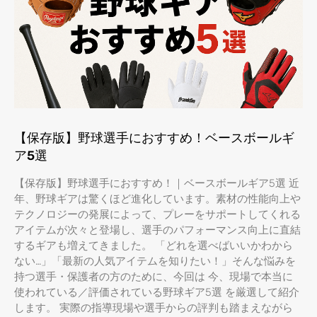
【保存版】野球選手におすすめ！ベースボールギ
ア5選
【保存版】野球選手におすすめ！｜ベースボールギア5選 近
年、野球ギアは驚くほど進化しています。素材の性能向上や
テクノロジーの発展によって、プレーをサポートしてくれる
アイテムが次々と登場し、選手のパフォーマンス向上に直結
するギアも増えてきました。 「どれを選べばいいかわから
ない…」「最新の人気アイテムを知りたい！」そんな悩みを
持つ選手・保護者の方のために、今回は 今、現場で本当に
使われている／評価されている野球ギア5選 を厳選して紹介
します。 実際の指導現場や選手からの評判も踏まえながら