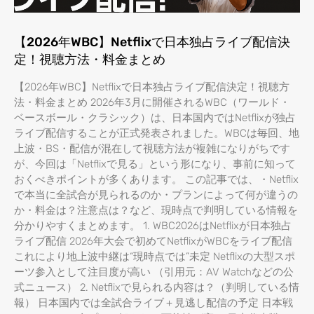
【2026年WBC】Netflixで日本独占ライブ配信決
定！視聴方法・料金まとめ
【2026年WBC】Netflixで日本独占ライブ配信決定！視聴方
法・料金まとめ 2026年3月に開催されるWBC（ワールド・
ベースボール・クラシック）は、日本国内ではNetflixが独占
ライブ配信することが正式発表されました。WBCは毎回、地
上波・BS・配信が混在して視聴方法が複雑になりがちです
が、今回は「Netflixで見る」という形になり、事前に知って
おくべきポイントが多くあります。 この記事では、・Netflix
で本当に全試合が見られるのか・プランによって何が違うの
か・料金は？注意点は？など、現時点で判明している情報を
分かりやすくまとめます。 1. WBC2026はNetflixが日本独占
ライブ配信 2026年大会で初めてNetflixがWBCをライブ配信
これにより地上波中継は“現時点では”未定 Netflixの大型スポ
ーツ参入として注目度が高い （引用元：AV Watchなどの公
式ニュース） 2. Netflixで見られる内容は？（判明している情
報） 日本国内では全試合ライブ＋見逃し配信の予定 日本戦