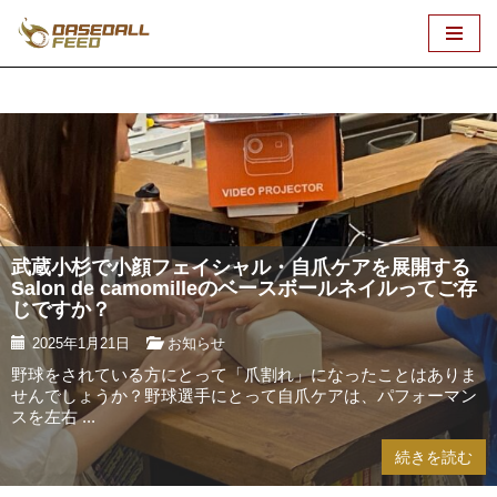
コ
ン
テ
ン
ツ
へ
ス
キ
武蔵小杉で小顔フェイシャル・自爪ケアを展開する
ッ
Salon de camomilleのベースボールネイルってご存
プ
じですか？
2025年1月21日
お知らせ
野球をされている方にとって「爪割れ」になったことはありま
せんでしょうか？野球選手にとって自爪ケアは、パフォーマン
スを左右 ...
続きを読む