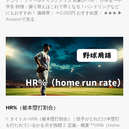
テゴリ： フィールディンググッズ 対象レベル： 小学生〜中
学生 特徴：握り替えはこれで早くなる！ハンドリングなど
にもおすすめ！ 価格帯： 〜2,000円 おすすめ度： ★★★ ▶
Amazonで見る
HR%（被本塁打割合）
1. タイトル HR%（被本塁打割合）｜投手がどれだけ本塁打
を打たれているかを示す指標 2. 定義・概要 **HR%（Home