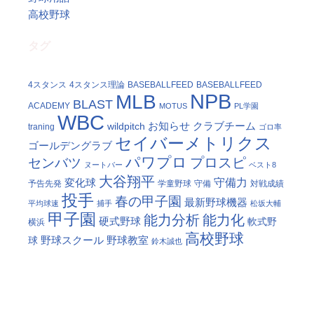
高校野球
タグ
4スタンス
4スタンス理論
BASEBALLFEED
BASEBALLFEED
NPB
MLB
BLAST
ACADEMY
MOTUS
PL学園
WBC
お知らせ
クラブチーム
wildpitch
traning
ゴロ率
セイバーメトリクス
ゴールデングラブ
パワプロ
プロスピ
センバツ
ヌートバー
ベスト8
大谷翔平
守備力
変化球
予告先発
学童野球
守備
対戦成績
投手
春の甲子園
最新野球機器
平均球速
捕手
松坂大輔
甲子園
能力分析
能力化
硬式野球
軟式野
横浜
高校野球
野球スクール
野球教室
球
鈴木誠也