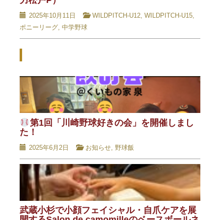
力松戸P）
2025年10月11日
WILDPITCH-U12
,
WILDPITCH-U15
,
ポニーリーグ
,
中学野球
Related Posts - 関連記事 -
第1回「川崎野球好きの会」を開催しまし
た！
2025年6月2日
お知らせ
,
野球飯
武蔵小杉で小顔フェイシャル・自爪ケアを展
開するSalon de camomilleのベースボールネ