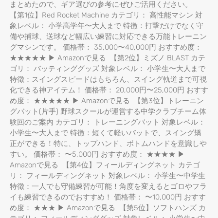
まとめたので、ギア選びの参考にぜひご活用ください。
【第1位】Red Rocket Machine カテゴリ： 高性能マシン 対
象レベル： 小学高学年〜大人まで 特徴：打撃だけでなく守
備や捕球、送球など幅広い練習に対応できる万能トレーニン
グマシンです。 価格帯： 35,000〜40,000円 おすすめ度：
★★★★★ ▶ Amazonで見る 【第2位】ミズノ BLAST カテ
ゴリ： バッティンググッズ 対象レベル： 小学生〜大人まで
特徴：スイングスピードはもちろん、スイング軌道まで可視
化できる神アイテム！ 価格帯： 20,000円〜25,000円 おすす
め度： ★★★★★ ▶ Amazonで見る 【第3位】トレーニン
グバット(片手) 野球スクールが運営する中学クラブチーム体
験回のご案内 カテゴリ： トレーニングバット 対象レベル：
小学生〜大人まで 特徴：短くて軽いバットで、スイング矯
正ができる！特に、トップハンド、ボトムハンドを意識しや
すい。 価格帯： 〜5,000円 おすすめ度： ★★★★ ▶
Amazonで見る 【第4位】フィールディングネット カテゴ
リ： フィールディングネット 対象レベル： 小学生〜中学生
特徴：一人でも守備練習が可能！角度を変えるとゴロやフラ
イも練習できるのでおすすめ！ 価格帯： 〜10,000円 おすす
め度： ★★★ ▶ Amazonで見る 【第5位】ソフトハンズ カ