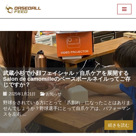
コ
ン
テ
ン
ツ
へ
ス
キ
武蔵小杉で小顔フェイシャル・自爪ケアを展開する
ッ
Salon de camomilleのベースボールネイルってご存
プ
じですか？
2025年1月21日
お知らせ
野球をされている方にとって「爪割れ」になったことはありま
せんでしょうか？野球選手にとって自爪ケアは、パフォーマン
スを左右 ...
続きを読む