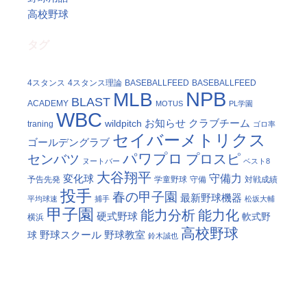
高校野球
タグ
4スタンス
4スタンス理論
BASEBALLFEED
BASEBALLFEED
NPB
MLB
BLAST
ACADEMY
MOTUS
PL学園
WBC
お知らせ
クラブチーム
wildpitch
traning
ゴロ率
セイバーメトリクス
ゴールデングラブ
パワプロ
プロスピ
センバツ
ヌートバー
ベスト8
大谷翔平
守備力
変化球
予告先発
学童野球
守備
対戦成績
投手
春の甲子園
最新野球機器
平均球速
捕手
松坂大輔
甲子園
能力分析
能力化
硬式野球
軟式野
横浜
高校野球
野球スクール
野球教室
球
鈴木誠也