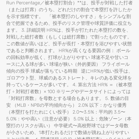
Run Percentage／被本塁打割合）**は、投手が対戦した打者
（または打席）のうち、どれだけの割合で本塁打を許したか
を示す指標です。 「被本塁打のしやすさ」をシンプルな割
合で把握できるため、投手のリスク管理や球質評価に役立ち
ます。 3. 詳細説明 HR%は、投手が打たれた本塁打の数を、
対戦した総打者数（もしくは総打席数）で割ったものです。
この数値が高いほど、投手が長打・本塁打を浴びやすい状態
であると判断されます。 HR%が高くなる要因の例： ボール
の回転効率が低く、打球が上がりやすい 球速不足や甘いコ
ースに入る球が多い 球場が狭い（外的要因） フライボール
傾向の投手 球威が落ちている時期 逆にHR%が低い投手は、
ゴロアウト型、球威のあるストレート、キレのある変化球を
持っているケースが多いです。 4. 算出方法 HR% ＝（被本塁
打 ÷ 対戦打者数）× 100 ※リーグやデータサイトによっては
「対戦打席数」を母数とする場合もあります。 5. 数値の目
安 （MLB・NPBの平均傾向から） 2.0% 以下：かなり優秀
（本塁打を打たれにくい投手） 2.0〜3.5%：平均的 3.5〜
5.0%：やや高い（注意が必要） 5.0% 以上：危険ゾーン（本
塁打のリスクが高い） 中学硬式〜高校野球ではデータ母数
が小さいため、1本打たれるだけで数値が跳ね上がりやすい