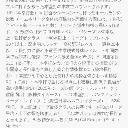
の要素の総合結果として生まれます。 4. 算出方法 HRはシン
プルに打者が放った本塁打の本数でカウントされます。
HR（本塁打数）＝ 試合やシーズン中に打ったホームランの
総数 チームやリーグ全体の打撃力を評価する際には、HR/試
合 や HR率（＝HR ÷ 打数） といった派生指標も用いられま
す。 5. 数値の目安 プロ野球レベル ・1シーズン30本以
上：強打者クラス ・40本以上：リーグトップレベル ・
50本以上：歴史的スラッガー 高校野球レベル ・通算20本
以上：長打力に優れる選手 中学硬式野球レベル ・年間数
本でも非常に優秀（フェンス越え自体が希少） 6. 関連項目
SLG（長打率）：本塁打を含む長打力を評価する指標 OPS：
出塁率と長打率を合算した総合打撃指標 ISO（純粋長打
力）：本塁打を中心とした長打力の純粋な強さを示す指標
RBI（打点）：本塁打で生じる得点にも密接に関係 7. 数値が
高い選手(NPB) (2025年シーズン例) セントラル・リーグ：
佐藤 輝明（阪神タイガース） — 40本塁打。 パシフィック・
リーグ： レイエス（北海道日本ハムファイターズ） — 32本
塁打。 ※上記はリーグ最多クラスの数字です。NPBのリーグ
平均・上下の幅を踏まえると、「30本以上」は強力な長打者
と言えます。 8. 数値が高い選手(MLB) Cal Raleigh（Seattle
Mariner