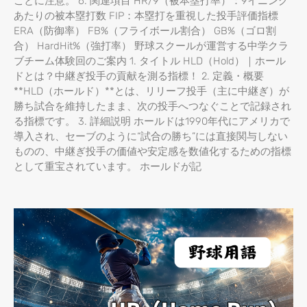
ことに注意。 6. 関連項目 HR/9（被本塁打率）：9イニング
あたりの被本塁打数 FIP：本塁打を重視した投手評価指標
ERA（防御率） FB%（フライボール割合） GB%（ゴロ割
合） HardHit%（強打率） 野球スクールが運営する中学クラ
ブチーム体験回のご案内 1. タイトル HLD（Hold）｜ホール
ドとは？中継ぎ投手の貢献を測る指標！ 2. 定義・概要
**HLD（ホールド）**とは、リリーフ投手（主に中継ぎ）が
勝ち試合を維持したまま、次の投手へつなぐことで記録され
る指標です。 3. 詳細説明 ホールドは1990年代にアメリカで
導入され、セーブのように“試合の勝ち”には直接関与しない
ものの、中継ぎ投手の価値や安定感を数値化するための指標
として重宝されています。 ホールドが記