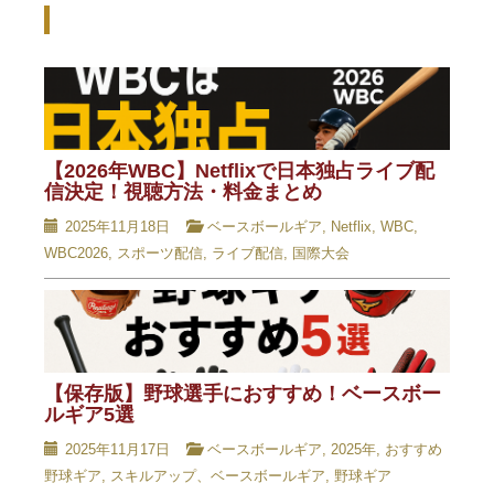
Recent Posts - 新着記事 -
【2026年WBC】Netflixで日本独占ライブ配
信決定！視聴方法・料金まとめ
2025年11月18日
ベースボールギア
,
Netflix
,
WBC
,
WBC2026
,
スポーツ配信
,
ライブ配信
,
国際大会
【保存版】野球選手におすすめ！ベースボー
ルギア5選
2025年11月17日
ベースボールギア
,
2025年
,
おすすめ
野球ギア
,
スキルアップ、ベースボールギア
,
野球ギア