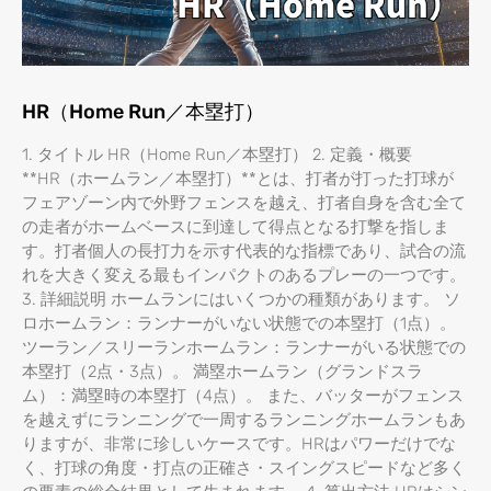
HR（Home Run／本塁打）
1. タイトル HR（Home Run／本塁打） 2. 定義・概要
**HR（ホームラン／本塁打）**とは、打者が打った打球が
フェアゾーン内で外野フェンスを越え、打者自身を含む全て
の走者がホームベースに到達して得点となる打撃を指しま
す。打者個人の長打力を示す代表的な指標であり、試合の流
れを大きく変える最もインパクトのあるプレーの一つです。
3. 詳細説明 ホームランにはいくつかの種類があります。 ソ
ロホームラン：ランナーがいない状態での本塁打（1点）。
ツーラン／スリーランホームラン：ランナーがいる状態での
本塁打（2点・3点）。 満塁ホームラン（グランドスラ
ム）：満塁時の本塁打（4点）。 また、バッターがフェンス
を越えずにランニングで一周するランニングホームランもあ
りますが、非常に珍しいケースです。HRはパワーだけでな
く、打球の角度・打点の正確さ・スイングスピードなど多く