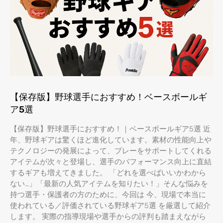
【保存版】野球選手におすすめ！ベースボールギ
ア5選
【保存版】野球選手におすすめ！｜ベースボールギア5選 近
年、野球ギアは驚くほど進化しています。素材の性能向上や
テクノロジーの発展によって、プレーをサポートしてくれる
アイテムが次々と登場し、選手のパフォーマンス向上に直結
するギアも増えてきました。 「どれを選べばいいかわから
ない…」「最新の人気アイテムを知りたい！」そんな悩みを
持つ選手・保護者の方のために、今回は 今、現場で本当に
使われている／評価されている野球ギア5選 を厳選して紹介
します。 実際の指導現場や選手からの評判も踏まえながら