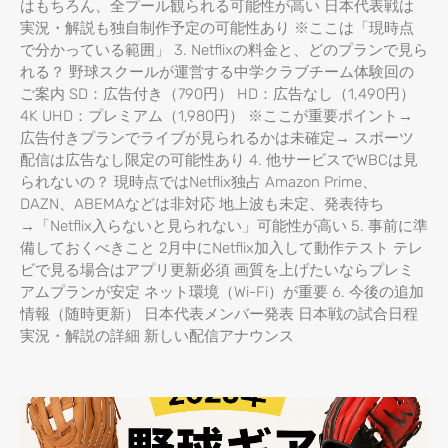
はもちろん、全プール観られる可能性が高い 日本代表戦は
実況・解説も独自制作予定の可能性あり ※ここは「現時点
で分かっている範囲」 3. Netflixの料金と、どのプランで見ら
れる？ 野球スクールが運営する中学クラブチーム体験回の
ご案内 SD：広告付き（790円） HD：広告なし（1,490円）
4K UHD：プレミアム（1,980円） ※ここが重要ポイント→
広告付きプランでライブが見られるかは未確定→ スポーツ
配信は広告なし限定の可能性あり 4. 他サービスでWBCは見
られないの？ 現時点ではNetflix独占 Amazon Prime、
DAZN、ABEMAなどは非対応 地上波も未定、発表待ち
→「Netflix入らないと見られない」可能性が高い 5. 事前に準
備しておくべきこと 2月中にNetflix加入して動作テスト テレ
ビで見る場合はアプリ更新必須 画質を上げたいならプレミ
アムプランが安定 ネット環境（Wi-Fi）が重要 6. 今後の追加
情報（随時更新） 日本代表メンバー発表 日本戦の試合日程
実況・解説の詳細 新しい配信アナウンス