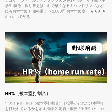
テゴリ： フィールディンググッズ 対象レベル： 小学生〜中
学生 特徴：握り替えはこれで早くなる！ハンドリングなど
にもおすすめ！ 価格帯： 〜2,000円 おすすめ度： ★★★ ▶
Amazonで見る
HR%（被本塁打割合）
1. タイトル HR%（被本塁打割合）｜投手がどれだけ本塁打
を打たれているかを示す指標 2. 定義・概要 **HR%（Home