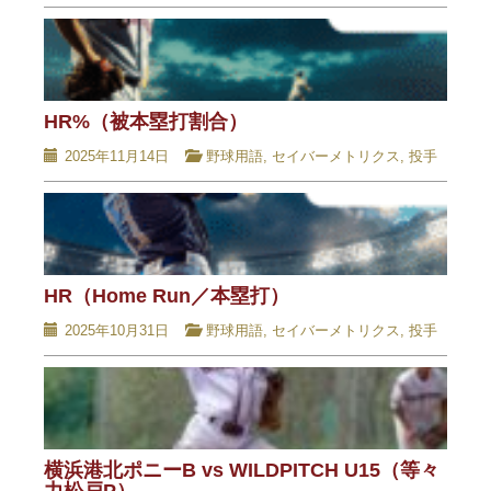
HR%（被本塁打割合）
2025年11月14日
野球用語
,
セイバーメトリクス
,
投手
HR（Home Run／本塁打）
2025年10月31日
野球用語
,
セイバーメトリクス
,
投手
横浜港北ポニーB vs WILDPITCH U15（等々