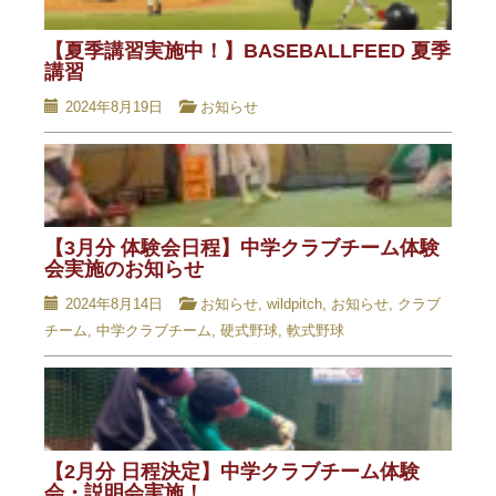
【夏季講習実施中！】BASEBALLFEED 夏季
講習
2024年8月19日
お知らせ
【3月分 体験会日程】中学クラブチーム体験
会実施のお知らせ
2024年8月14日
お知らせ
,
wildpitch
,
お知らせ
,
クラブ
チーム
,
中学クラブチーム
,
硬式野球
,
軟式野球
【2月分 日程決定】中学クラブチーム体験
会・説明会実施！