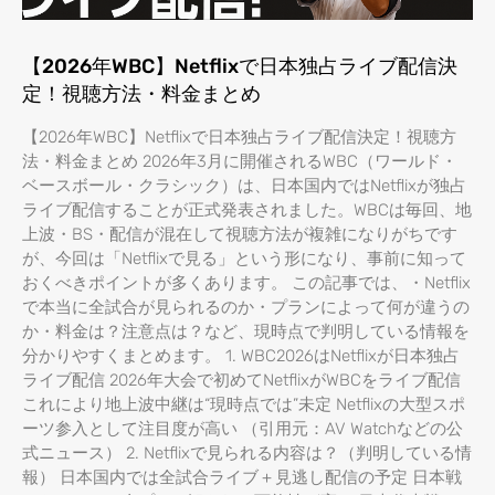
【2026年WBC】Netflixで日本独占ライブ配信決
定！視聴方法・料金まとめ
【2026年WBC】Netflixで日本独占ライブ配信決定！視聴方
法・料金まとめ 2026年3月に開催されるWBC（ワールド・
ベースボール・クラシック）は、日本国内ではNetflixが独占
ライブ配信することが正式発表されました。WBCは毎回、地
上波・BS・配信が混在して視聴方法が複雑になりがちです
が、今回は「Netflixで見る」という形になり、事前に知って
おくべきポイントが多くあります。 この記事では、・Netflix
で本当に全試合が見られるのか・プランによって何が違うの
か・料金は？注意点は？など、現時点で判明している情報を
分かりやすくまとめます。 1. WBC2026はNetflixが日本独占
ライブ配信 2026年大会で初めてNetflixがWBCをライブ配信
これにより地上波中継は“現時点では”未定 Netflixの大型スポ
ーツ参入として注目度が高い （引用元：AV Watchなどの公
式ニュース） 2. Netflixで見られる内容は？（判明している情
報） 日本国内では全試合ライブ＋見逃し配信の予定 日本戦