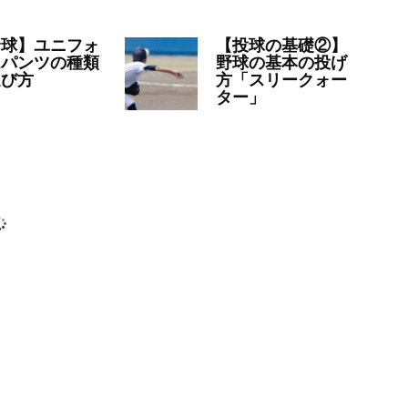
野球】ユニフォ
【投球の基礎②】
ムパンツの種類
野球の基本の投げ
選び方
方「スリークォー
ター」
22年12月20日
コラ
2022年12月14日
コラ
ム
,
学童野球