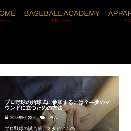
OME
BASEBALL ACADEMY
APPA
ホーム
野球スクール
アパ
プロ野球の始球式に参加するには？―夢のマ
ウンドに立つための方法
2025年5月23日
コラム
プロ野球の試合前、スタジアムの ...