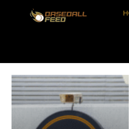
H
コ
ン
テ
ン
ツ
へ
ス
キ
ッ
プ