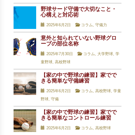
野球サード守備で大切なこと・
心構えと対応術
2025年6月2日
コラム
,
守備力
意外と知られていない野球グロ
ーブの部位名称
2025年7月30日
コラム
,
大学野球
,
学
童野球
,
高校野球
【家の中で野球の練習】家でで
きる簡単な守備練習
2025年6月2日
コラム
,
高校野球
,
学童
野球
,
守備
【家の中で野球の練習】家でで
きる簡単なコントロール練習
2025年6月2日
コラム
,
高校野球