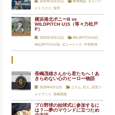
2025年10月31日
野球用語
,
セイバー
メトリクス
,
投手
横浜港北ポニーB vs
WILDPITCH U15（等々力松戸
P）
2025年10月11日
WILDPITCH-U12
,
WILDPITCH-U15
,
ポニーリーグ
,
中学野球
Related Posts - 関連記事 -
長嶋茂雄さんから君たちへ！あ
きらめない心のヒーロー物語
2025年6月11日
コラム
,
巨人
,
読売ジ
ャイアンツ
,
長嶋茂雄
プロ野球の始球式に参加するに
は？―夢のマウンドに立つため