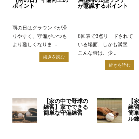
【雨の日】守備向上の
満塁時の1塁ランナー
ポイント
が意識するポイント
2024年11月6日
コラム
2024年11月5日
学童野
球
雨の日はグラウンドが滑
りやすく、守備がいつも
8回表で3点リードされて
より難しくなりま ...
いる場面、しかも満塁！
こんな時は、少 ...
続きを読む
続きを読む
【家の中で野球の
【
練習】家でできる
練
簡単な守備練習
簡
ル
2023年2月2日
コラ
20
ム
,
高校野球
ム
,
高