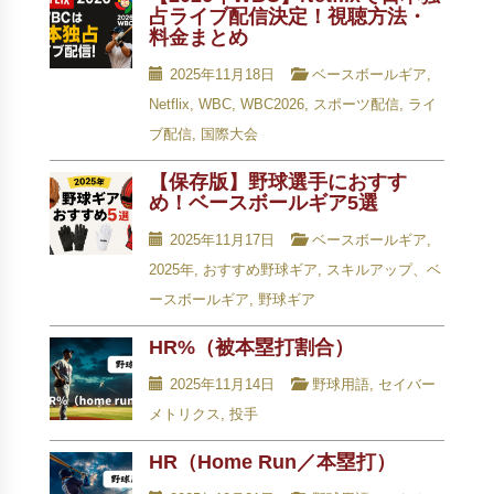
占ライブ配信決定！視聴方法・
料金まとめ
2025年11月18日
ベースボールギア
,
Netflix
,
WBC
,
WBC2026
,
スポーツ配信
,
ライ
ブ配信
,
国際大会
【保存版】野球選手におすす
め！ベースボールギア5選
2025年11月17日
ベースボールギア
,
2025年
,
おすすめ野球ギア
,
スキルアップ、ベ
ースボールギア
,
野球ギア
HR%（被本塁打割合）
2025年11月14日
野球用語
,
セイバー
メトリクス
,
投手
HR（Home Run／本塁打）