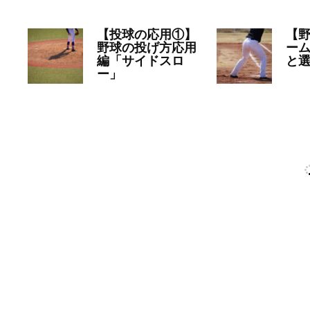
【投球の応用①】
【
野球の投げ方応用
ー
編「サイドスロ
と
ー」
20
2022年12月23日
コラ
ム
ム