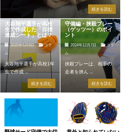
続きを読む
大谷翔平選手が高校
守備編・挟殺プレー
生で作成した「目標
（ゲッツー）のポイ
達成シート」とは？
ント
2025年5月9日
コラ
2024年12月7日
コラ
ム
ム
大谷翔平選手が高校1年
挟殺プレーは、相手の
生で作成 ...
走者を挟ん ...
続きを読む
続きを読む