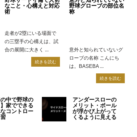
野球サード守備で大切
意外と知られていない
なこと・心構えと対応
野球グローブの部位名
術
称
2024年9月30日
コラム
2023年4月14日
コラ
ム
,
大学野球
,
学童野球
,
高校野
走者が2塁にいる場面で
球
の三塁手の心構えは、試
合の展開に大きく ...
意外と知られていないグ
ローブの名称 こんにち
続きを読む
は。BASEBA ...
続きを読む
家の中で野球の
アンダースローの
習】家でできる
メリット・ボール
単なコントロー
が浮かび上がって
練習
くるように見える
23年1月16日
コラ
2023年1月11日
コラ
校野球
ム