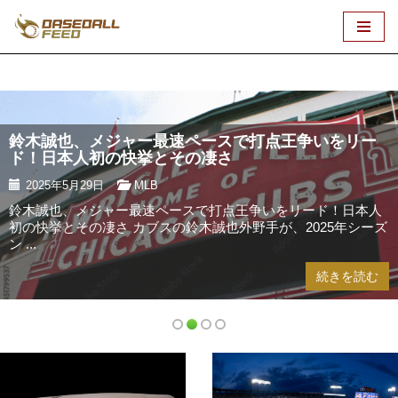
コ
ン
テ
ン
ツ
鈴木誠也、メジャー最速ペースで打点王争いをリー
へ
ド！日本人初の快挙とその凄さ
ス
2025年5月29日
MLB
キ
鈴木誠也、メジャー最速ペースで打点王争いをリード！日本人
ッ
初の快挙とその凄さ カブスの鈴木誠也外野手が、2025年シーズ
プ
ン ...
続きを読む