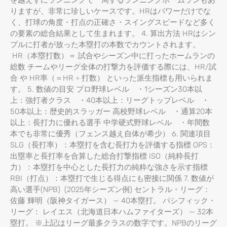
を越えずにランニングで一周するランニングホームランもあ
りますが、非常に珍しいケースです。HRはパワーだけでな
く、打球の角度・打点の正確さ・スイングスピードなど多く
の要素の総合結果として生まれます。 4. 算出方法 HRはシン
プルに打者が放った本塁打の本数でカウントされます。
HR（本塁打数）＝ 試合やシーズン中に打ったホームランの
総数 チームやリーグ全体の打撃力を評価する際には、HR/試
合 や HR率（＝HR ÷ 打数） といった派生指標も用いられま
す。 5. 数値の目安 プロ野球レベル ・1シーズン30本以
上：強打者クラス ・40本以上：リーグトップレベル ・
50本以上：歴史的スラッガー 高校野球レベル ・通算20本
以上：長打力に優れる選手 中学硬式野球レベル ・年間数
本でも非常に優秀（フェンス越え自体が希少） 6. 関連項目
SLG（長打率）：本塁打を含む長打力を評価する指標 OPS：
出塁率と長打率を合算した総合打撃指標 ISO（純粋長打
力）：本塁打を中心とした長打力の純粋な強さを示す指標
RBI（打点）：本塁打で生じる得点にも密接に関係 7. 数値が
高い選手(NPB) (2025年シーズン例) セントラル・リーグ：
佐藤 輝明（阪神タイガース） — 40本塁打。 パシフィック・
リーグ： レイエス（北海道日本ハムファイターズ） — 32本
塁打。 ※上記はリーグ最多クラスの数字です。NPBのリーグ