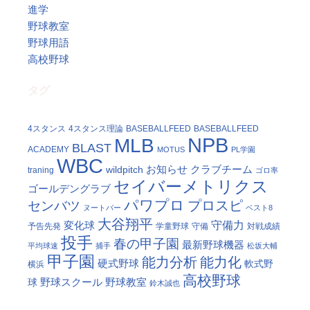
進学
野球教室
野球用語
高校野球
タグ
4スタンス
4スタンス理論
BASEBALLFEED
BASEBALLFEED
NPB
MLB
BLAST
ACADEMY
MOTUS
PL学園
WBC
お知らせ
クラブチーム
wildpitch
traning
ゴロ率
セイバーメトリクス
ゴールデングラブ
パワプロ
プロスピ
センバツ
ヌートバー
ベスト8
大谷翔平
守備力
変化球
予告先発
学童野球
守備
対戦成績
投手
春の甲子園
最新野球機器
平均球速
捕手
松坂大輔
甲子園
能力分析
能力化
硬式野球
軟式野
横浜
高校野球
野球スクール
野球教室
球
鈴木誠也