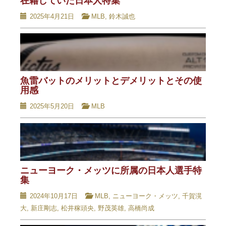
在籍していた日本人特集
2025年4月21日
MLB
,
鈴木誠也
魚雷バットのメリットとデメリットとその使
用感
2025年5月20日
MLB
ニューヨーク・メッツに所属の日本人選手特
集
2024年10月17日
MLB
,
ニューヨーク・メッツ
,
千賀滉
大
,
新庄剛志
,
松井稼頭央
,
野茂英雄
,
高橋尚成