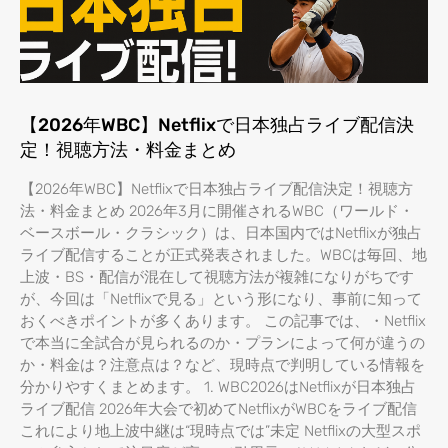
【2026年WBC】Netflixで日本独占ライブ配信決
定！視聴方法・料金まとめ
【2026年WBC】Netflixで日本独占ライブ配信決定！視聴方
法・料金まとめ 2026年3月に開催されるWBC（ワールド・
ベースボール・クラシック）は、日本国内ではNetflixが独占
ライブ配信することが正式発表されました。WBCは毎回、地
上波・BS・配信が混在して視聴方法が複雑になりがちです
が、今回は「Netflixで見る」という形になり、事前に知って
おくべきポイントが多くあります。 この記事では、・Netflix
で本当に全試合が見られるのか・プランによって何が違うの
か・料金は？注意点は？など、現時点で判明している情報を
分かりやすくまとめます。 1. WBC2026はNetflixが日本独占
ライブ配信 2026年大会で初めてNetflixがWBCをライブ配信
これにより地上波中継は“現時点では”未定 Netflixの大型スポ