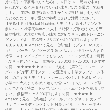
持つ選手・保護者の方のために、今回は 今、現場で本当に
使われている／評価されている野球ギア5選 を厳選して紹介
します。 実際の指導現場や選手からの評判も踏まえながら
まとめたので、ギア選びの参考にぜひご活用ください。
【第1位】Red Rocket Machine カテゴリ： 高性能マシン 対
象レベル： 小学高学年〜大人まで 特徴：打撃だけでなく守
備や捕球、送球など幅広い練習に対応できる万能トレーニン
グマシンです。 価格帯： 35,000〜40,000円 おすすめ度：
★★★★★ ▶ Amazonで見る 【第2位】ミズノ BLAST カテ
ゴリ： バッティンググッズ 対象レベル： 小学生〜大人まで
特徴：スイングスピードはもちろん、スイング軌道まで可視
化できる神アイテム！ 価格帯： 20,000円〜25,000円 おすす
め度： ★★★★★ ▶ Amazonで見る 【第3位】トレーニン
グバット(片手) 野球スクールが運営する中学クラブチーム体
験回のご案内 カテゴリ： トレーニングバット 対象レベル：
小学生〜大人まで 特徴：短くて軽いバットで、スイング矯
正ができる！特に、トップハンド、ボトムハンドを意識しや
すい。 価格帯： 〜5,000円 おすすめ度： ★★★★ ▶
Amazonで見る 【第4位】フィールディングネット カテゴ
リ： フィールディングネット 対象レベル： 小学生〜中学生