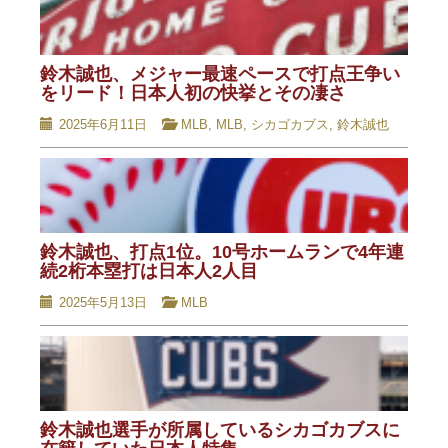
鈴木誠也、メジャー最速ペースで打点王争い
をリード！日本人初の快挙とその凄さ
2025年6月11日
MLB
,
MLB
,
シカゴカブス
,
鈴木誠也
鈴木誠也、打点1位。10号ホームランで4年連
続2桁本塁打は日本人2人目
2025年5月13日
MLB
鈴木誠也選手が所属しているシカゴカブスに