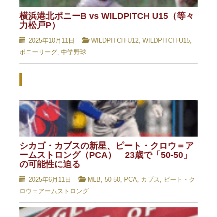
横浜港北ポニーB vs WILDPITCH U15（等々
力松戸P）
2025年10月11日
WILDPITCH-U12
,
WILDPITCH-U15
,
ポニーリーグ
,
中学野球
Related Posts - 関連記事 -
シカゴ・カブスの新星、ピート・クロウ＝ア
ームストロング（PCA） 23歳で「50-50」
の可能性に迫る
2025年6月11日
MLB
,
50-50
,
PCA
,
カブス
,
ピート・ク
ロウ＝アームストロング