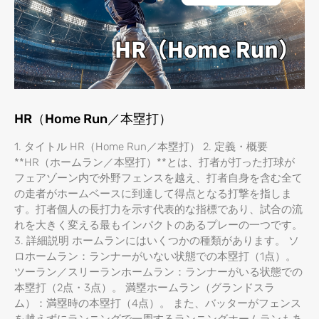
HR（Home Run／本塁打）
1. タイトル HR（Home Run／本塁打） 2. 定義・概要
**HR（ホームラン／本塁打）**とは、打者が打った打球が
フェアゾーン内で外野フェンスを越え、打者自身を含む全て
の走者がホームベースに到達して得点となる打撃を指しま
す。打者個人の長打力を示す代表的な指標であり、試合の流
れを大きく変える最もインパクトのあるプレーの一つです。
3. 詳細説明 ホームランにはいくつかの種類があります。 ソ
ロホームラン：ランナーがいない状態での本塁打（1点）。
ツーラン／スリーランホームラン：ランナーがいる状態での
本塁打（2点・3点）。 満塁ホームラン（グランドスラ
ム）：満塁時の本塁打（4点）。 また、バッターがフェンス