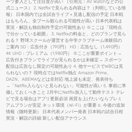
ーツ参入として注目度が高い （引用元：AV Watchなどの公
式ニュース） 2. Netflixで見られる内容は？（判明している情
報） 日本国内では全試合ライブ＋見逃し配信の予定 日本戦
はもちろん、全プール観られる可能性が高い 日本代表戦は
実況・解説も独自制作予定の可能性あり ※ここは「現時点
で分かっている範囲」 3. Netflixの料金と、どのプランで見ら
れる？ 野球スクールが運営する中学クラブチーム体験回の
ご案内 SD：広告付き（790円） HD：広告なし（1,490円）
4K UHD：プレミアム（1,980円） ※ここが重要ポイント→
広告付きプランでライブが見られるかは未確定→ スポーツ
配信は広告なし限定の可能性あり 4. 他サービスでWBCは見
られないの？ 現時点ではNetflix独占 Amazon Prime、
DAZN、ABEMAなどは非対応 地上波も未定、発表待ち
→「Netflix入らないと見られない」可能性が高い 5. 事前に準
備しておくべきこと 2月中にNetflix加入して動作テスト テレ
ビで見る場合はアプリ更新必須 画質を上げたいならプレミ
アムプランが安定 ネット環境（Wi-Fi）が重要 6. 今後の追加
情報（随時更新） 日本代表メンバー発表 日本戦の試合日程
実況・解説の詳細 新しい配信アナウンス