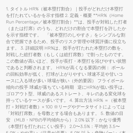
1. タイトル HR%（被本塁打割合）｜投手がどれだけ本塁打
を打たれているかを示す指標 2. 定義・概要 **HR%（Home
Run Percentage／被本塁打割合）**は、投手が対戦した打者
（または打席）のうち、どれだけの割合で本塁打を許したか
を示す指標です。 「被本塁打のしやすさ」をシンプルな割
合で把握できるため、投手のリスク管理や球質評価に役立ち
ます。 3. 詳細説明 HR%は、投手が打たれた本塁打の数を、
対戦した総打者数（もしくは総打席数）で割ったものです。
この数値が高いほど、投手が長打・本塁打を浴びやすい状態
であると判断されます。 HR%が高くなる要因の例： ボール
の回転効率が低く、打球が上がりやすい 球速不足や甘いコ
ースに入る球が多い 球場が狭い（外的要因） フライボール
傾向の投手 球威が落ちている時期 逆にHR%が低い投手は、
ゴロアウト型、球威のあるストレート、キレのある変化球を
持っているケースが多いです。 4. 算出方法 HR% ＝（被本塁
打 ÷ 対戦打者数）× 100 ※リーグやデータサイトによっては
「対戦打席数」を母数とする場合もあります。 5. 数値の目
安 （MLB・NPBの平均傾向から） 2.0% 以下：かなり優秀
（本塁打を打たれにくい投手） 2.0〜3.5%：平均的 3.5〜