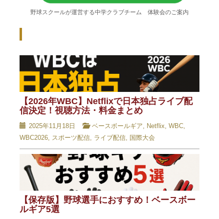
野球スクールが運営する中学クラブチーム 体験会のご案内
Recent Posts - 新着記事 -
【2026年WBC】Netflixで日本独占ライブ配
信決定！視聴方法・料金まとめ
2025年11月18日
ベースボールギア
,
Netflix
,
WBC
,
WBC2026
,
スポーツ配信
,
ライブ配信
,
国際大会
【保存版】野球選手におすすめ！ベースボー
ルギア5選