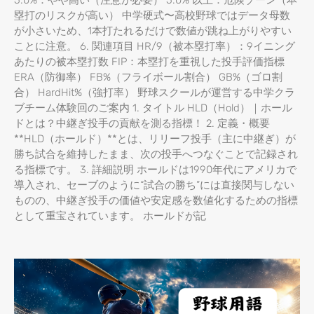
5.0%：やや高い（注意が必要） 5.0% 以上：危険ゾーン（本
塁打のリスクが高い） 中学硬式〜高校野球ではデータ母数
が小さいため、1本打たれるだけで数値が跳ね上がりやすい
ことに注意。 6. 関連項目 HR/9（被本塁打率）：9イニング
あたりの被本塁打数 FIP：本塁打を重視した投手評価指標
ERA（防御率） FB%（フライボール割合） GB%（ゴロ割
合） HardHit%（強打率） 野球スクールが運営する中学クラ
ブチーム体験回のご案内 1. タイトル HLD（Hold）｜ホール
ドとは？中継ぎ投手の貢献を測る指標！ 2. 定義・概要
**HLD（ホールド）**とは、リリーフ投手（主に中継ぎ）が
勝ち試合を維持したまま、次の投手へつなぐことで記録され
る指標です。 3. 詳細説明 ホールドは1990年代にアメリカで
導入され、セーブのように“試合の勝ち”には直接関与しない
ものの、中継ぎ投手の価値や安定感を数値化するための指標
として重宝されています。 ホールドが記