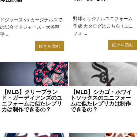
2023年7月14日
MLB
2024年8月19日
MLB
野球オリジナルユニフォーム
ドジャース vs カージナルスで
作成 カタログはこちら ↓ユニ
の試合でドジャース・大谷翔
フォ ...
平 ...
続きを読む
続きを読む
【MLB】クリーブラン
【MLB】シカゴ・ホワイ
ド・ガーディアンズのユ
トソックスのユニフォー
ニフォームに似たレプリ
ムに似たレプリカは制作
カは制作できるの？
できるの？
2023年7月10日
MLB
2023年7月6日
MLB