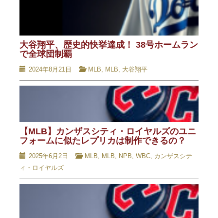
大谷翔平、歴史的快挙達成！ 38号ホームラン
で全球団制覇
2024年8月21日
MLB
,
MLB
,
大谷翔平
【MLB】カンザスシティ・ロイヤルズのユニ
フォームに似たレプリカは制作できるの？
2025年6月2日
MLB
,
MLB
,
NPB
,
WBC
,
カンザスシテ
ィ・ロイヤルズ