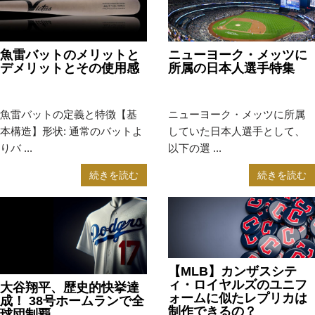
魚雷バットのメリットと
ニューヨーク・メッツに
デメリットとその使用感
所属の日本人選手特集
2025年4月17日
MLB
2024年10月17日
MLB
魚雷バットの定義と特徴【基
ニューヨーク・メッツに所属
本構造】形状: 通常のバットよ
していた日本人選手として、
りバ ...
以下の選 ...
続きを読む
続きを読む
【MLB】カンザスシテ
ィ・ロイヤルズのユニフ
大谷翔平、歴史的快挙達
ォームに似たレプリカは
成！ 38号ホームランで全
制作できるの？
球団制覇