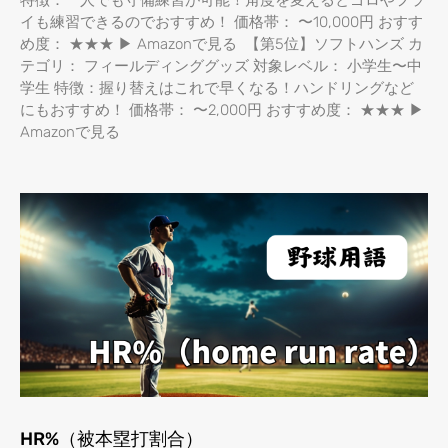
特徴：一人でも守備練習が可能！角度を変えるとゴロやフラ
イも練習できるのでおすすめ！ 価格帯： 〜10,000円 おすす
め度： ★★★ ▶ Amazonで見る 【第5位】ソフトハンズ カ
テゴリ： フィールディンググッズ 対象レベル： 小学生〜中
学生 特徴：握り替えはこれで早くなる！ハンドリングなど
にもおすすめ！ 価格帯： 〜2,000円 おすすめ度： ★★★ ▶
Amazonで見る
HR%（被本塁打割合）