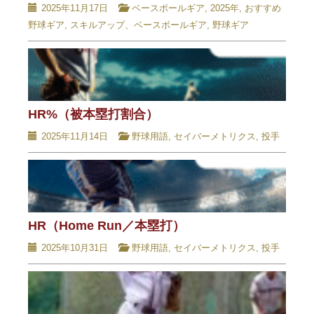
2025年11月17日
ベースボールギア
,
2025年
,
おすすめ
野球ギア
,
スキルアップ、ベースボールギア
,
野球ギア
HR%（被本塁打割合）
2025年11月14日
野球用語
,
セイバーメトリクス
,
投手
HR（Home Run／本塁打）
2025年10月31日
野球用語
,
セイバーメトリクス
,
投手