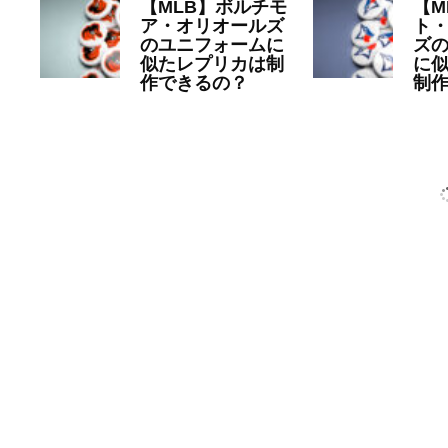
【MLB】ボルチモ
【M
ア・オリオールズ
ト
のユニフォームに
ズ
似たレプリカは制
に
作できるの？
制
2023年6月22日
MLB
20