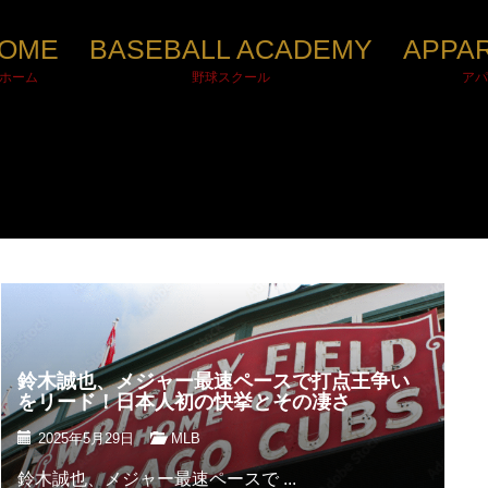
OME
BASEBALL ACADEMY
APPA
ホーム
野球スクール
アパ
鈴木誠也、メジャー最速ペースで打点王争い
をリード！日本人初の快挙とその凄さ
2025年5月29日
MLB
鈴木誠也、メジャー最速ペースで ...