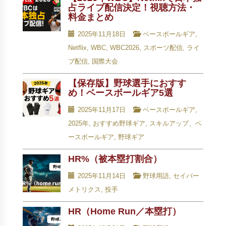
占ライブ配信決定！視聴方法・
料金まとめ
2025年11月18日
ベースボールギア
,
Netflix
,
WBC
,
WBC2026
,
スポーツ配信
,
ライ
ブ配信
,
国際大会
【保存版】野球選手におすす
め！ベースボールギア5選
2025年11月17日
ベースボールギア
,
2025年
,
おすすめ野球ギア
,
スキルアップ、ベ
ースボールギア
,
野球ギア
HR%（被本塁打割合）
2025年11月14日
野球用語
,
セイバー
メトリクス
,
投手
HR（Home Run／本塁打）