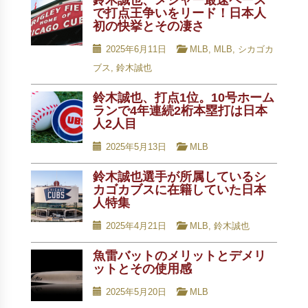
鈴木誠也、メジャー最速ペース
で打点王争いをリード！日本人
初の快挙とその凄さ
2025年6月11日
MLB
,
MLB
,
シカゴカ
ブス
,
鈴木誠也
鈴木誠也、打点1位。10号ホーム
ランで4年連続2桁本塁打は日本
人2人目
2025年5月13日
MLB
鈴木誠也選手が所属しているシ
カゴカブスに在籍していた日本
人特集
2025年4月21日
MLB
,
鈴木誠也
魚雷バットのメリットとデメリ
ットとその使用感
2025年5月20日
MLB