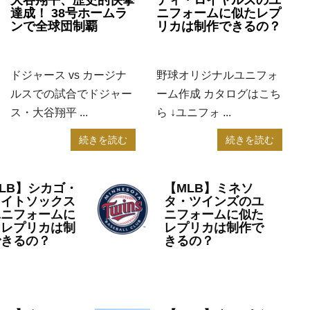
大谷翔平、歴史的快挙
ニフォームに似たレプ
達成！ 38号ホームラ
リカは制作できるの？
ンで全球団制覇
2023年7月14日
MLB
2024年8月19日
MLB
野球オリジナルユニフォ
ドジャース vs カージナ
ーム作成 カタログはこち
ルスでの試合でドジャー
ら ↓ユニフォ ...
ス・大谷翔平 ...
続きを読む
続きを読む
LB】シカゴ・
【MLB】ミネソ
ワイトソックス
タ・ツインズのユ
ユニフォームに
ニフォームに似た
たレプリカは制
レプリカは制作で
できるの？
きるの？
23年7月6日
MLB
2023年7月4日
MLB