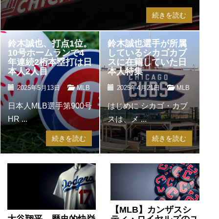
続きを読む
鈴木誠也、打点1位。
鈴木誠也選手が所属
10号ホームランで4
しているシカゴカブ
年連続2桁本塁打は日
スに在籍していた日
本人2人目
本人特集
2025年5月13日
MLB
2025年4月21日
MLB
日本人MLB選手第900号
はじめに シカゴ・カブ
HR ...
スは、メ ...
続きを読む
続きを読む
【MLB】カンザスシ
ティ・ロイヤルズのユ