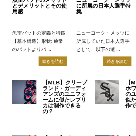
魚雷バットのメリット
ニューヨーク・メッツ
とデメリットとその使
に所属の日本人選手特
用感
集
2025年4月17日
MLB
2024年10月17日
MLB
魚雷バットの定義と特徴
ニューヨーク・メッツに
【基本構造】形状: 通常
所属していた日本人選手
のバットよりバ ...
として、以下の選 ...
続きを読む
続きを読む
【MLB】クリーブ
【M
ランド・ガーディ
ホ
アンズのユニフォ
の
ームに似たレプリ
似
カは制作できる
作
の？
20
2023年7月10日
MLB