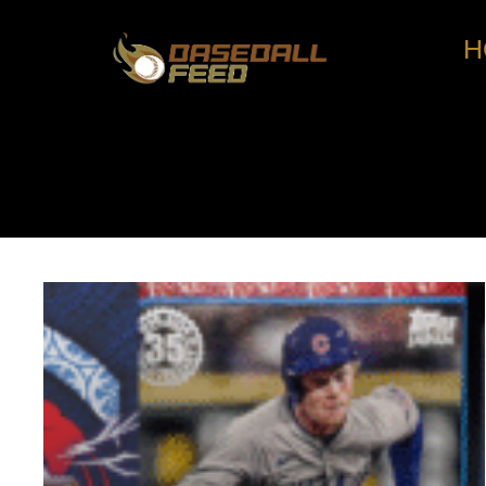
H
コ
ン
テ
ン
ツ
へ
ス
キ
ッ
プ