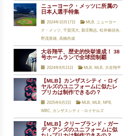
ニューヨーク・メッツに所属の
日本人選手特集
2024年10月17日
MLB
,
ニューヨー
ク・メッツ
,
千賀滉大
,
新庄剛志
,
松井稼頭央
,
野茂英雄
,
高橋尚成
大谷翔平、歴史的快挙達成！ 38
号ホームランで全球団制覇
2024年8月21日
MLB
,
MLB
,
大谷翔平
【MLB】カンザスシティ・ロイ
ヤルズのユニフォームに似たレ
プリカは制作できるの？
2025年6月2日
MLB
,
MLB
,
NPB
,
WBC
,
カンザスシティ・ロイヤルズ
【MLB】クリーブランド・ガー
ディアンズのユニフォームに似
たレプリカは制作できるの？