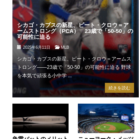
シカゴ・カブスの新星、ピート・クロウ＝ア
ームストロング（PCA） 23歳で「50-50」の
可能性に迫る
2025年6月11日
MLB
シカゴ・カブスの新星、ピート・クロウ＝アームス
トロング――23歳で「50-50」の可能性に迫る 野球
を本気で頑張る小中学 ...
続きを読む