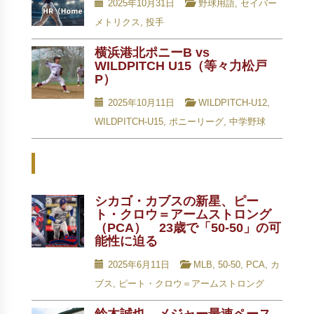
2025年10月31日
野球用語
,
セイバー
メトリクス
,
投手
横浜港北ポニーB vs
WILDPITCH U15（等々力松戸
P）
2025年10月11日
WILDPITCH-U12
,
WILDPITCH-U15
,
ポニーリーグ
,
中学野球
Related Posts - 関連記事 -
シカゴ・カブスの新星、ピー
ト・クロウ＝アームストロング
（PCA） 23歳で「50-50」の可
能性に迫る
2025年6月11日
MLB
,
50-50
,
PCA
,
カ
ブス
,
ピート・クロウ＝アームストロング