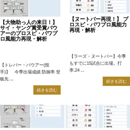
【ヌートバー再現！】 プ
【大物助っ人の来日！】
ロスピ・パワプロ風能力
サイ・ヤング賞受賞バウ
再現・解析
アーのプロスピ・パワプ
ロ風能力再現・解析
2023年5月2日
ゲーム・eス
ポーツ
2023年5月10日
ゲーム・e
スポーツ
【ラーズ・ヌートバー】今季
もすでに15試合に出場。打
【トレバー・バウアー(投
率.24 ...
手)】 今季出場成績 防御率 登
板先 ...
続きを読む
続きを読む