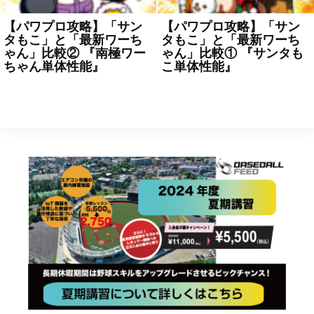
【パワプロ攻略】「サン
【パワプロ攻略】「サン
タもこ」と「最新ワーち
タもこ」と「最新ワーち
ゃん」比較② 『南極ワー
ゃん」比較① 『サンタも
ちゃん単体性能』
こ単体性能』
2023年1月12日
ゲーム・eス
2023年1月12日
ゲーム・eス
ポーツ
ポーツ