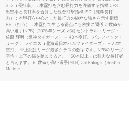
SLG（長打率）：本塁打を含む長打力を評価する指標 OPS：
出塁率と長打率を合算した総合打撃指標 ISO（純粋長打
力）：本塁打を中心とした長打力の純粋な強さを示す指標
RBI（打点）：本塁打で生じる得点にも密接に関係 7. 数値が
高い選手(NPB) (2025年シーズン例) セントラル・リーグ：
佐藤 輝明（阪神タイガース） — 40本塁打。 パシフィック・
リーグ： レイエス（北海道日本ハムファイターズ） — 32本
塁打。 ※上記はリーグ最多クラスの数字です。NPBのリーグ
平均・上下の幅を踏まえると、「30本以上」は強力な長打者
と言えます。 8. 数値が高い選手(MLB) Cal Raleigh（Seattle
Mariner