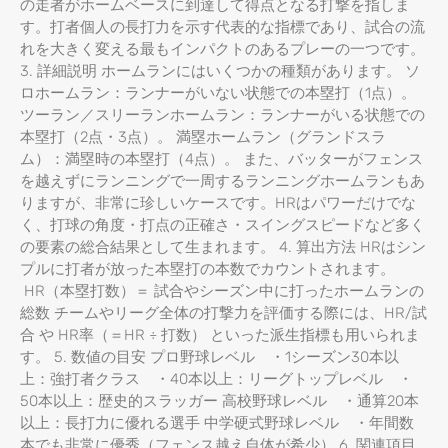
の走者がホームベースに到達して得点となる打撃を指しま
す。打者個人の長打力を示す代表的な指標であり、試合の流
れを大きく変える最もインパクトのあるプレーの一つです。
3. 詳細説明 ホームランにはいくつかの種類があります。 ソ
ロホームラン：ランナーがいない状態での本塁打（1点）。
ツーラン／スリーランホームラン：ランナーがいる状態での
本塁打（2点・3点）。 満塁ホームラン（グランドスラ
ム）：満塁時の本塁打（4点）。 また、バッターがフェンス
を越えずにランニングで一周するランニングホームランもあ
りますが、非常に珍しいケースです。HRはパワーだけでな
く、打球の角度・打点の正確さ・スイングスピードなど多く
の要素の総合結果として生まれます。 4. 算出方法 HRはシン
プルに打者が放った本塁打の本数でカウントされます。
HR（本塁打数）＝ 試合やシーズン中に打ったホームランの
総数 チームやリーグ全体の打撃力を評価する際には、HR/試
合 や HR率（＝HR ÷ 打数） といった派生指標も用いられま
す。 5. 数値の目安 プロ野球レベル ・1シーズン30本以
上：強打者クラス ・40本以上：リーグトップレベル ・
50本以上：歴史的スラッガー 高校野球レベル ・通算20本
以上：長打力に優れる選手 中学硬式野球レベル ・年間数
本でも非常に優秀（フェンス越え自体が希少） 6. 関連項目