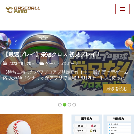
コ
ン
テ
ン
ツ
へ
【最速プレイ】栄冠クロス 初見プレイ！
ス
2023年9月20日
ゲーム・eスポーツ
キ
【待ちに待ったパワプロアプリ最新作！】 据え置き型ゲーム
ッ
内 人気No.1シナリオがアプリで登場！9月20日 待ちに待った ...
プ
続きを読む