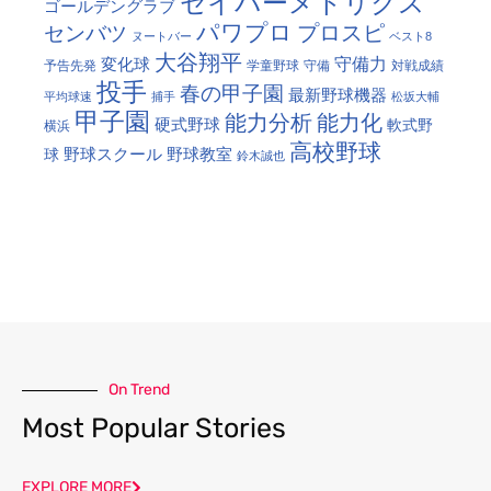
セイバーメトリクス
ゴールデングラブ
パワプロ
プロスピ
センバツ
ヌートバー
ベスト8
大谷翔平
守備力
変化球
予告先発
学童野球
守備
対戦成績
投手
春の甲子園
最新野球機器
平均球速
捕手
松坂大輔
甲子園
能力分析
能力化
硬式野球
軟式野
横浜
高校野球
野球スクール
野球教室
球
鈴木誠也
On Trend
Most Popular Stories
EXPLORE MORE